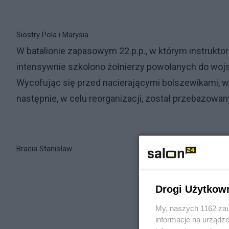
Siostry Pola i Marysia
W batalionie zapasowym 22.p.p., w którym instrukto
intensywnie szkolono żołnierzy powołanych do wojs
Wycofując się przed nacierającymi bolszewikami, w s
następnie, w celu reorganizacji, został przebazowan
Bracia Stanisław
Drogi Użytkow
My, naszych 1162 zau
informacje na urządze