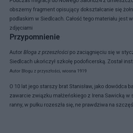
Podczas migracji do Nowego Salonu24 z umieszczon
obszerny fragment opisujący dokształcanie się żo
podlaskim w Siedlcach. Całość tego materiału jest 
zdjęciami
Przypomnienie
Autor
Bloga z przeszłości
po zaciągnięciu się w styc
Siedlcach ukończył szkołę podoficerską. Został ins
Autor Blogu z przyszłości, wiosna 1919
O 10 lat jego starszy brat Stanisław, jako dowódca 
zawarcie związku małżeńskiego z Irena Sawicką w st
ranny, w pułku rozeszła się, ne prawdziwa na szczęś