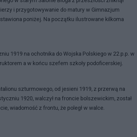
ego w starym Salonie Bloga z przeszłości zniknął
łnierzy i przygotowywanie do matury w Gimnazjum
wstawiona poniżej. Na początku ilustrowane kilkoma
zniu 1919 na ochotnika do Wojska Polskiego w 22.p.p. w
truktorem a w końcu szefem szkoły podoficerskiej.
batalionu szturmowego, od jesieni 1919, z przerwą na
yczniu 1920, walczył na froncie bolszewickim, został
cie, wiadomość z frontu, że poległ w walce.