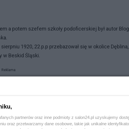
rem a potem szefem szkoły podoficerskiej był autor Blo
ka.
ierpniu 1920, 22.p.p przebazował się w okolice Dęblina,
y w Beskid Śląski.
Reklama
niku,
i Grze
fanych partnerów oraz inne podmioty z salon24.pl uzyskujemy dost
niu oraz przetwarzamy dane osobowe, takie jak unikalne identyfikat