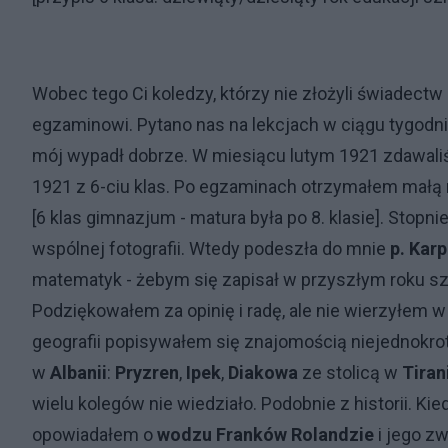
Wobec tego Ci koledzy, którzy nie złożyli świadect
egzaminowi. Pytano nas na lekcjach w ciągu tygodnia
mój wypadł dobrze. W miesiącu lutym 1921 zdawali
1921 z 6-ciu klas. Po egzaminach otrzymałem małą 
[6 klas gimnazjum - matura była po 8. klasie]. Stop
wspólnej fotografii. Wtedy podeszła do mnie
p. Kar
matematyk - żebym się zapisał w przyszłym roku s
Podziękowałem za opinię i radę, ale nie wierzyłem w
geografii popisywałem się znajomością niejednokro
w
Albanii
:
Pryzren
,
Ipek
,
Diakowa
ze stolicą w
Tiran
wielu kolegów nie wiedziało. Podobnie z historii. K
opowiadałem o
wodzu Franków Rolandzie
i jego z