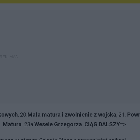
skowych
, 20.
Mała matura i zwolnienie z wojska
, 21.
Powr
.
Matura
23a
Wesele Grzegorza
CIĄG DALSZY=>