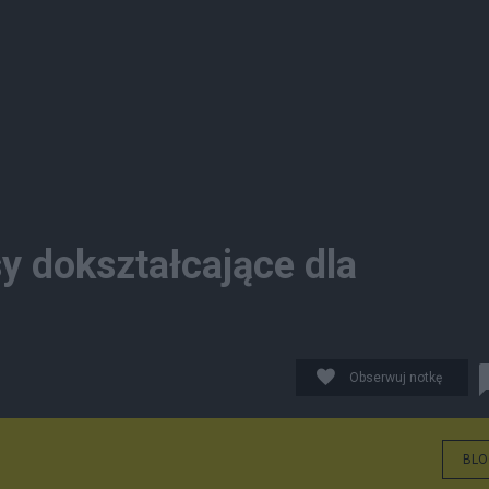
y dokształcające dla
Obserwuj notkę
BLO