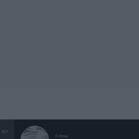
957
O mnie