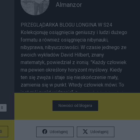
Almanzor
PRZEGLĄDARKA BLOGU LONGINA W S24
Kolekcjonuję osiągnięcia geniuszy i ludzi dużego
formatu a również osiągnięcia nibynauki,
nibyprawa, nibyuczciwości. W czasie jednego ze
swoich wykładów David Hilbert, znany
matematyk, powiedział z ironią: "Każdy człowiek
ma pewien określony horyzont myślowy. Kiedy
ten się zwęża i staje się nieskończenie mały,
zamienia się w punkt. Wtedy człowiek mówi: To
jest mój punkt widzenia".
Poznanie świata dobrze jest
Chętnie czytam
zacząć od poznania samego siebie.
Nowości od blogera
komentarze. Lubię spierać się z mającymi inne
0
ode mnie zdanie. Jednak jeden z ostatnich
komentarzy zdumiał mnie tym, jak jego autor
daleki jest od zrozumienia tekstu pisanego po
G
Udostępnij
Udostępnij
polsku. Szok miałem tak wielki, że zużyłem pół