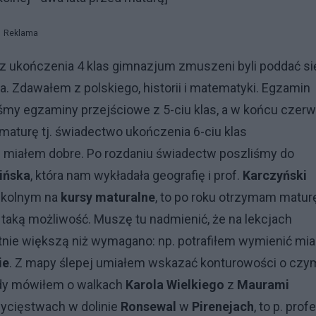
Reklama
w z ukończenia 4 klas gimnazjum zmuszeni byli poddać si
. Zdawałem z polskiego, historii i matematyki. Egzamin
śmy egzaminy przejściowe z 5-ciu klas, a w końcu czer
maturę tj. świadectwo ukończenia 6-ciu klas
nie miałem dobre. Po rozdaniu świadectw poszliśmy do
pińska
, która nam wykładała geografię i prof.
Karczyński
zkolnym na
kursy maturalne
, to po roku otrzymam matur
 taką możliwość. Muszę tu nadmienić, że na lekcjach
tnie większą niż wymagano: np. potrafiłem wymienić mia
ie
. Z mapy ślepej umiałem wskazać konturowości o czy
iedy mówiłem o walkach
Karola Wielkiego
z
Maurami
wycięstwach w dolinie
Ronsewal
w
Pirenejach
, to p. prof