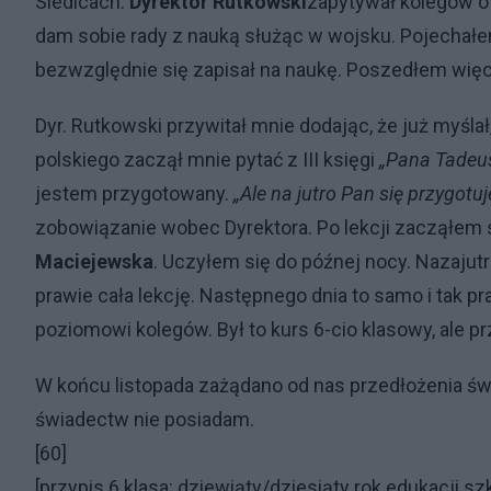
Siedlcach.
Dyrektor Rutkowski
zapytywał kolegów o 
dam sobie rady z nauką służąc w wojsku. Pojechał
bezwzględnie się zapisał na naukę. Poszedłem więc 
Dyr. Rutkowski przywitał mnie dodając, że już myślał,
polskiego zaczął mnie pytać z III księgi
„Pana Tadeus
jestem przygotowany.
„Ale na jutro Pan się przygotuj
zobowiązanie wobec Dyrektora. Po lekcji zacząłem
Maciejewska
. Uczyłem się do późnej nocy. Nazajut
prawie cała lekcję. Następnego dnia to samo i tak 
poziomowi kolegów. Był to kurs 6-cio klasowy, ale p
W końcu listopada zażądano od nas przedłożenia ś
świadectw nie posiadam.
[60]
[przypis 6 klasa: dziewiąty/dziesiąty rok edukacji sz