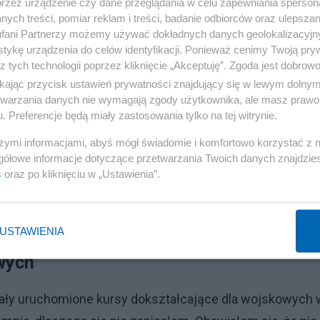
przez urządzenie czy dane przeglądania w celu zapewniania sperson
ych treści, pomiar reklam i treści, badanie odbiorców oraz ulepszan
fani Partnerzy możemy używać dokładnych danych geolokalizacyjn
tykę urządzenia do celów identyfikacji. Ponieważ cenimy Twoją pry
z tych technologii poprzez kliknięcie „Akceptuję”. Zgoda jest dobro
ikając przycisk ustawień prywatności znajdujący się w lewym dolny
gdy wydobrzał - wygrał w karty spora kwotę 4.000Mk za co
etwarzania danych nie wymagają zgody użytkownika, ale masz prawo 
o).
. Preferencje będą miały zastosowania tylko na tej witrynie.
szymi informacjami, abyś mógł świadomie i komfortowo korzystać z
gółowe informacje dotyczące przetwarzania Twoich danych znajdzi
s
oraz po kliknięciu w „Ustawienia”.
USTAWIENIA
wych
ały uruchomione kursy dokształcające dla wojskowych 