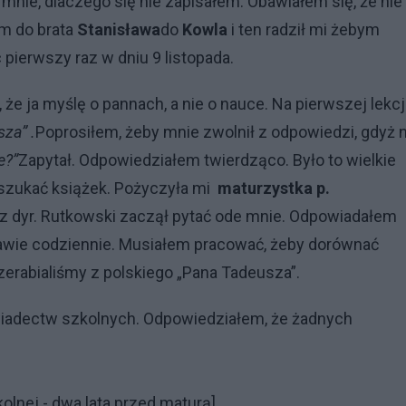
mnie, dlaczego się nie zapisałem. Obawiałem się, że nie
em do brata
Stanisława
do
Kowla
i ten radził mi żebym
pierwszy raz w dniu 9 listopada.
 że ja myślę o pannach, a nie o nauce. Na pierwszej lekcj
za” .
Poprosiłem, żeby mnie zwolnił z odpowiedzi, gdyż n
e?”
Zapytał. Odpowiedziałem twierdząco. Było to wielkie
 szukać książek. Pożyczyła mi
maturzystka p.
rz dyr. Rutkowski zaczął pytać ode mnie. Odpowiadałem
prawie codziennie. Musiałem pracować, żeby dorównać
rzerabialiśmy z polskiego „Pana Tadeusza”.
wiadectw szkolnych. Odpowiedziałem, że żadnych
kolnej - dwa lata przed maturą
]