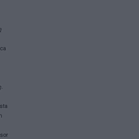
ę
wca
ę.
sta
m
esor