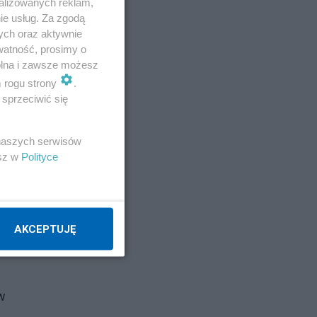
alizowanych reklam,
dokształcające dla wojskowych
*Blog Longina
ie usług. Za zgodą
Cz. 8a. Kursy dokształcające dla wojskowych
ych oraz aktywnie
*Blog Longina Cz. 9. W.S.H.
*Blog Longina Cz.10.
watność, prosimy o
Absolutorium i praca
*Blog Longina Cz.11: Blog z
wolna i zawsze możesz
przeszłości. Longin
*Blog Longina Cz.12 - 1933:
m rogu strony
.
Morzem po słońce Afryki
*Blog Longina Cz.13 -
sprzeciwić się
1933: Casablanka, Marakesz, Góry Atlasu
*Blog
Longina Cz.14 - 1933: Hiszpania - Malaga,
 naszych serwisów
Granada, Alhambra
*Blog Longina Cz.15 - 1933:
esz w
Polityce
Sewilla - Byki i Don Kiszot
*Blog Longina Cz.16 -
1933: Sewilla, Cadiz, Al Casar
*Blog Longina
Cz.17 - 1933: Sztorm z Zatoce Biskajskiej,
Znaczy
*Blog Longina Cz.18 - 1933: Belgia, Bal
AKCEPTUJĘ
kapitanski
*Blog Longina Cz.19 - Jastarnia /
Jurata '34
*Blog z przeszłości dopisane -
Dowborczyk i Rodzina
*Blog Longina Cz.20 -
morze, Austria, Jugosławia, Węgry
*Blog Longina
w
Cz.21 - Hania
*Blog Longina cz.22 - Przerwane