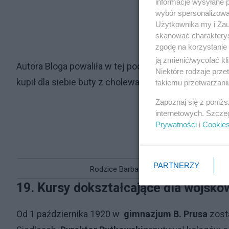
informacje wysyłane 
wybór spersonalizowan
Użytkownika my i Zau
skanować charakterys
zgodę na korzystanie 
ją zmienić/wycofać kl
Autora Bloga powaliła w tej podróży choroba, ale - 
Niektóre rodzaje prz
kupił dla siebie buty z cholewami i rewolwer
„Kolta”
:
takiemu przetwarzaniu
Zapoznaj się z poniż
internetowych. Szcze
Prywatności
i
Cookie
PARTNERZY
Rodzice Barbara i Ignacy
19.
Kursy dokształcające dla wojsko
Od 1 października 1920 w
gimnazjum B. Prusa
zost