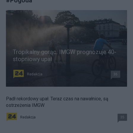
#
Pogoda
Tropikalny gorąc. IMGW prognozuje 40-
stopniowy upał
Redakcja
36
Padł rekordowy upał. Teraz czas na nawałnice, są
ostrzeżenia IMGW
Redakcja
35