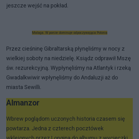
jeszcze wejść na pokład.
Malaga. W porcie dominuje odpoczywająca Polonia
Przez cieśninę Gibraltarską płynęliśmy w nocy z
wielkiej soboty na niedzielę. Ksiądz odprawił Mszę
św. rezurekcyjną. Wypłynęliśmy na Atlantyk i rzeką
Gwadalkwiwir wpłynęliśmy do Andaluzji aż do
miasta Sewilli.
Almanzor
Wbrew poglądom uczonych historia czasem się
powtarza. Jedna z czterech pocztówek
wklejonych przez Longina do albumu z wycieczki