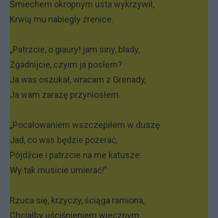
Śmiechem okropnym usta wykrzywił,
Krwią mu nabiegły źrenice.
„Patrzcie, o giaury! jam siny, blady,
Zgadnijcie, czyim ja posłem?
Ja was oszukał, wracam z Grenady,
Ja wam zarazę przyniosłem.
„Pocałowaniem wszczepiłem w duszę
Jad, co was będzie pożerać,
Pójdźcie i patrzcie na me katusze:
Wy tak musicie umierać!”
Rzuca się, krzyczy, ściąga ramiona,
Chciałby uściśnieniem wiecznym