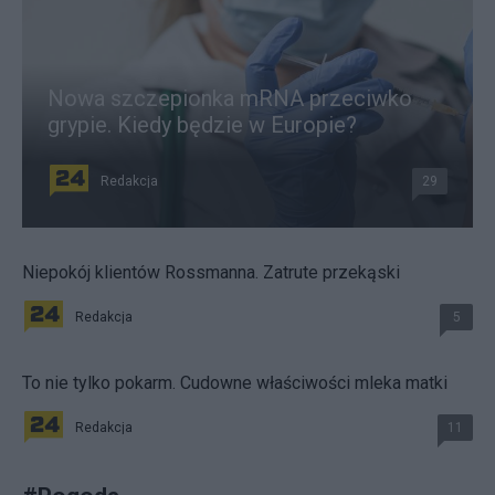
Nowa szczepionka mRNA przeciwko
grypie. Kiedy będzie w Europie?
Redakcja
29
Niepokój klientów Rossmanna. Zatrute przekąski
Redakcja
5
To nie tylko pokarm. Cudowne właściwości mleka matki
Redakcja
11