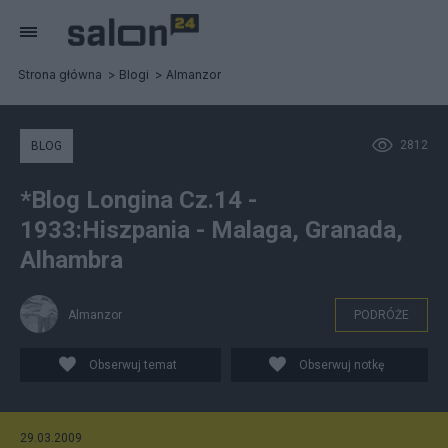
Strona główna
Blogi
Almanzor
2812
BLOG
*Blog Longina Cz.14 -
1933:Hiszpania - Malaga, Granada,
Alhambra
Almanzor
PODRÓŻE
Obserwuj temat
Obserwuj notkę
29.03.2009