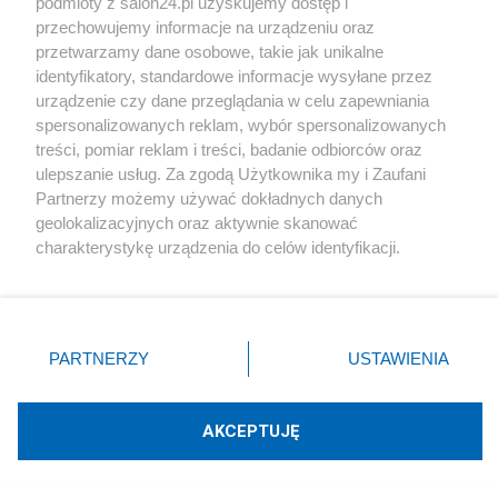
podmioty z salon24.pl uzyskujemy dostęp i
przechowujemy informacje na urządzeniu oraz
leniuch102
przetwarzamy dane osobowe, takie jak unikalne
identyfikatory, standardowe informacje wysyłane przez
urządzenie czy dane przeglądania w celu zapewniania
Witek
spersonalizowanych reklam, wybór spersonalizowanych
treści, pomiar reklam i treści, badanie odbiorców oraz
ulepszanie usług. Za zgodą Użytkownika my i Zaufani
Napisz notkę
Partnerzy możemy używać dokładnych danych
geolokalizacyjnych oraz aktywnie skanować
charakterystykę urządzenia do celów identyfikacji.
Ponieważ cenimy Twoją prywatność, prosimy o zgodę na
korzystanie z tych technologii poprzez kliknięcie
„Akceptuję”. Zgoda jest dobrowolna i zawsze możesz ją
zmienić/wycofać klikając przycisk ustawień prywatności
PARTNERZY
USTAWIENIA
znajdujący się w lewym dolnym rogu strony
. Niektóre
rodzaje przetwarzania danych nie wymagają zgody
Podziel się swoją opinią
użytkownika, ale masz prawo sprzeciwić się takiemu
AKCEPTUJĘ
przetwarzaniu. Preferencje będą miały zastosowania tylko
ZAŁÓŻ BLOG
na tej witrynie.