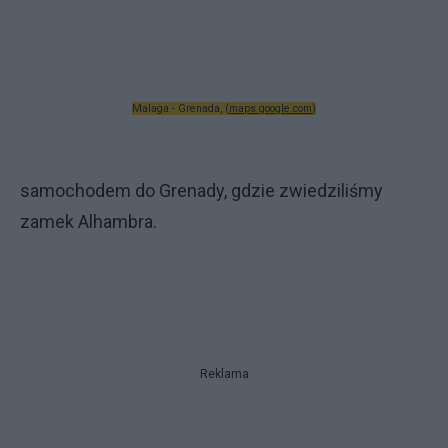
Malaga - Grenada, (
maps.google.com
)
samochodem do Grenady, gdzie zwiedziliśmy
zamek Alhambra.
Reklama