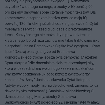
pół nocy dla przypomnienia swojego IQ. Namawiam
czytelników do tego samego, a osoby z IQ poniżej 90
proszę aby darowały sobie czytanie moich tekstów. Dla
komentowania zapraszam bardzo tych, co mają IQ
powyżej 120. Tu kliknij jeżeli chcesz się sprawdzić! Cytat
miesiąca czerwca "Przed długi czas o prezydenturze
Lecha Kaczyńskiego nie można było powiedzieć nic
krytycznego, bo od razu zachowanie takie traktowano jako
niegodne." Janina Paradowska Ciężko być cynglem ... Cytat
lipca "Dzisiaj okazuje się, że od Bronisława
Komorowskiego trochę lepsza była demokracja." ezekiel
Cytat sierpnia "Nie doceniałam dziś tej drzemiącej siły,
która w czasach stanu wojennego kazała mieszkańcom
Warszawy codziennie układać krzyż z kwiatów przy
kościele św. Anny." Janina Jankowska Cytat listopada
"gdyby wybory mogły naprawdę cokolwiek zmienić, to już
dawno byłyby zakazane" (-Stanisław Michalkiewicz) O
dznaczenie mojej Mamy, siostry Stanisława
Sadkowskiego (+KW) poległego 22 sierpnia 1944 w ataku