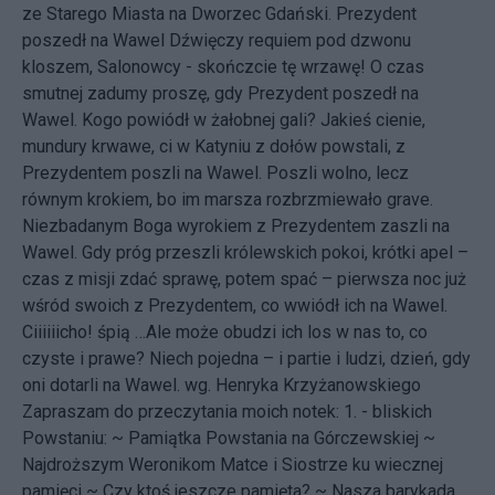
ze Starego Miasta na Dworzec Gdański. Prezydent
poszedł na Wawel Dźwięczy requiem pod dzwonu
kloszem, Salonowcy - skończcie tę wrzawę! O czas
smutnej zadumy proszę, gdy Prezydent poszedł na
Wawel. Kogo powiódł w żałobnej gali? Jakieś cienie,
mundury krwawe, ci w Katyniu z dołów powstali, z
Prezydentem poszli na Wawel. Poszli wolno, lecz
równym krokiem, bo im marsza rozbrzmiewało grave.
Niezbadanym Boga wyrokiem z Prezydentem zaszli na
Wawel. Gdy próg przeszli królewskich pokoi, krótki apel –
czas z misji zdać sprawę, potem spać – pierwsza noc już
wśród swoich z Prezydentem, co wwiódł ich na Wawel.
Ciiiiiicho! śpią …Ale może obudzi ich los w nas to, co
czyste i prawe? Niech pojedna – i partie i ludzi, dzień, gdy
oni dotarli na Wawel.
wg. Henryka Krzyżanowskiego
Zapraszam do przeczytania moich notek: 1. - bliskich
Powstaniu: ~
Pamiątka Powstania na Górczewskiej
~
Najdroższym Weronikom Matce i Siostrze ku wiecznej
pamięci
~
Czy ktoś jeszcze pamięta?
~
Nasza barykada