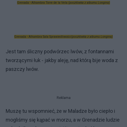
Grenada - Alhambra Torre de la Vela
(pocztówka z albumu Longina)
Grenada - Alhambra Sala Sprawiedliwości
(pocztówka z albumu Longina)
Jest tam śliczny podwórzec lwów, z fontannami
tworzącymi łuk - jakby aleję, nad którą bije woda z
paszczy lwów.
Reklama
Muszę tu wspomnieć, że w Maladze było ciepło i
mogliśmy się kąpać w morzu, a w Grenadzie ludzie