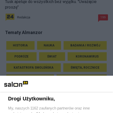
Tusk apeluje do wszystkich bez wyjątku. "Uważajcie
proszę"
Redakcja
199
Tematy Almanzor
HISTORIA
NAUKA
BADANIA I ROZWÓJ
PODRÓŻE
ŚWIAT
KORONAWIRUS
KATASTROFA SMOLEŃSKA
ŚWIĘTA, ROCZNICE
WYPADKI
EDUKACJA
Blogi na ten temat
Drogi Użytkowniku,
My, naszych 1162 zaufanych partnerów oraz inne
Siukum Balala