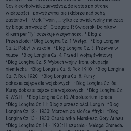
Gdy kiedykolwiek zauważysz, że jesteś po stronie
większości - powstrzymaj się i dobrze nad sobą
zastanów! - Mark Twain „ ... tylko człowiek wolny ma czas
by bloga prowadzić” -
Grzegorz P. Świderski
Do ników
klikam per 'Ty', oczekuję wzajemności. * Blog z
Przeszłości
*Blog Longina Cz. 1 Wstęp.
*Blog Longina
Cz. 2: Pobyt w szkole
*Blog Longina Cz. 3: Przerwa w
nauce
*Blog Longina Cz. 4: Przed I wojną światową
*Blog Longina Cz. 5: Wybuch wojny, front, okupacja
niemiecka
*Blog Longina Cz. 6: Rok 1918
*Blog Longina
Cz. 7: Rok 1920
*Blog Longina Cz. 8. Kursy
dokształcające dla wojskowych
*Blog Longina Cz. 8a.
Kursy dokształcające dla wojskowych
*Blog Longina Cz.
9. W.S.H.
*Blog Longina Cz.10. Absolutorium i praca
*Blog Longina Cz.11: Blog z przeszłości. Longin
*Blog
Longina Cz.12 - 1933: Morzem po słońce Afryki
*Blog
Longina Cz.13 - 1933: Casablanka, Marakesz, Góry Atlasu
*Blog Longina Cz.14 - 1933: Hiszpania - Malaga, Granada,