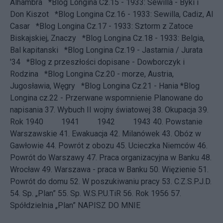
Alhambra
*Blog Longina Cz.15 - 1933: Sewilla - Byki i
Don Kiszot
*Blog Longina Cz.16 - 1933: Sewilla, Cadiz, Al
Casar
*Blog Longina Cz.17 - 1933: Sztorm z Zatoce
Biskajskiej, Znaczy
*Blog Longina Cz.18 - 1933: Belgia,
Bal kapitanski
*Blog Longina Cz.19 - Jastarnia / Jurata
'34
*Blog z przeszłości dopisane - Dowborczyk i
Rodzina
*Blog Longina Cz.20 - morze, Austria,
Jugosławia, Węgry
*Blog Longina Cz.21 - Hania
*Blog
Longina cz.22 - Przerwane wspomnienie
Planowane do
napisania 37.
Wybuch II wojny światowej
38.
Okupacja
39.
Rok 1940
1941 1942 1943 40.
Powstanie
Warszawskie
41.
Ewakuacja
42.
Milanówek
43.
Obóz w
Gawłowie
44.
Powrót z obozu
45.
Ucieczka Niemców
46.
Powrót do Warszawy
47.
Praca organizacyjna w Banku
48.
Wrocław
49.
Warszawa - praca w Banku
50.
Więzienie
51.
Powrót do domu
52.
W poszukiwaniu pracy
53.
C.Z.S.P.J.D.
54.
Sp. „Plan”
55.
Sp. W.S.P.U.TiR
56.
Rok 1956
57.
Spółdzielnia „Plan”
NAPISZ DO MNIE