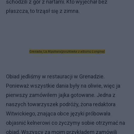
schodzili z gór z nartami. Kto wyjechał bez
płaszcza, to trząsł się z zimna.
Grenada, La Alpuhara
(pocztówka z albumu Longina)
Obiad jedliśmy w restauracji w Grenadzie.
Ponieważ wszystkie dania były na oliwie, więc ja
pierwszy zamówiłem jajka gotowane. Jedna z
naszych towarzyszek podróży, żona redaktora
Witwickiego, znająca obce języki próbowała
objasnić kelnerowi co życzymy sobie otrzymać na
obiad. Wszyscy za moim przykładem zamówili