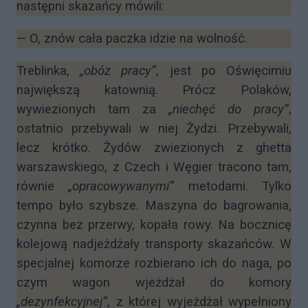
następni skazańcy mówili:
— O, znów cała paczka idzie na wolność.
Treblinka,
„obóz pracy”
, jest po Oświęcimiu
największą katownią. Prócz Polaków,
wywiezionych tam za
„niechęć do pracy”
,
ostatnio przebywali w niej Żydzi. Przebywali,
lecz krótko. Żydów zwiezionych z ghetta
warszawskiego, z Czech i Węgier tracono tam,
równie
„opracowywanymi”
metodami. Tylko
tempo było szybsze. Maszyna do bagrowania,
czynna bez przerwy, kopała rowy. Na bocznicę
kolejową nadjeżdżały transporty skazańców. W
specjalnej komorze rozbierano ich do naga, po
czym wagon wjeżdżał do komory
„dezynfekcyjnej”
, z której wyjeżdżał wypełniony