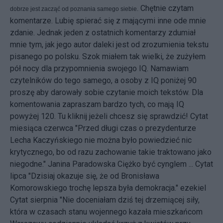
Chętnie czytam
dobrze jest zacząć od poznania samego siebie.
komentarze. Lubię spierać się z mającymi inne ode mnie
zdanie. Jednak jeden z ostatnich komentarzy zdumiał
mnie tym, jak jego autor daleki jest od zrozumienia tekstu
pisanego po polsku. Szok miałem tak wielki, że zużyłem
pół nocy dla przypomnienia swojego IQ. Namawiam
czytelników do tego samego, a osoby z IQ poniżej 90
proszę aby darowały sobie czytanie moich tekstów. Dla
komentowania zapraszam bardzo tych, co mają IQ
powyżej 120. Tu kliknij jeżeli chcesz się sprawdzić! Cytat
miesiąca czerwca "Przed długi czas o prezydenturze
Lecha Kaczyńskiego nie można było powiedzieć nic
krytycznego, bo od razu zachowanie takie traktowano jako
niegodne." Janina Paradowska Ciężko być cynglem ... Cytat
lipca "Dzisiaj okazuje się, że od Bronisława
Komorowskiego trochę lepsza była demokracja." ezekiel
Cytat sierpnia "Nie doceniałam dziś tej drzemiącej siły,
która w czasach stanu wojennego kazała mieszkańcom