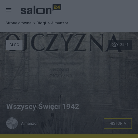
Strona główna
Blogi
Almanzor
2541
BLOG
Wszyscy Święci 1942
Almanzor
HISTORIA
Okupacyjne wydanie książki Zbigniewa Sadkowskiego