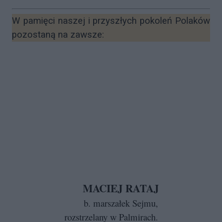
W pamięci naszej i przyszłych pokoleń Polaków
pozostaną na zawsze:
MACIEJ RATAJ
b. marszałek Sejmu,
rozstrzelany w Palmirach.