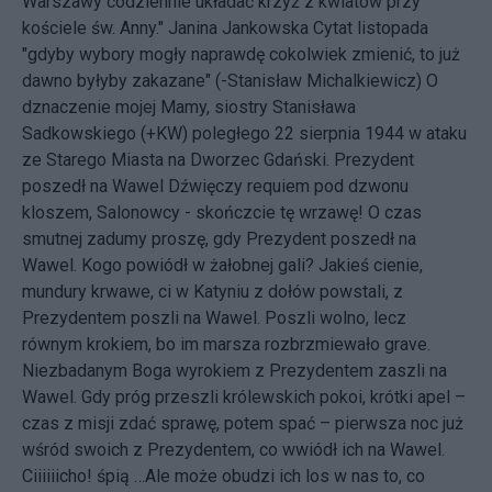
Warszawy codziennie układać krzyż z kwiatów przy
kościele św. Anny." Janina Jankowska Cytat listopada
"gdyby wybory mogły naprawdę cokolwiek zmienić, to już
dawno byłyby zakazane" (-Stanisław Michalkiewicz) O
dznaczenie mojej Mamy, siostry Stanisława
Sadkowskiego (+KW) poległego 22 sierpnia 1944 w ataku
ze Starego Miasta na Dworzec Gdański. Prezydent
poszedł na Wawel Dźwięczy requiem pod dzwonu
kloszem, Salonowcy - skończcie tę wrzawę! O czas
smutnej zadumy proszę, gdy Prezydent poszedł na
Wawel. Kogo powiódł w żałobnej gali? Jakieś cienie,
mundury krwawe, ci w Katyniu z dołów powstali, z
Prezydentem poszli na Wawel. Poszli wolno, lecz
równym krokiem, bo im marsza rozbrzmiewało grave.
Niezbadanym Boga wyrokiem z Prezydentem zaszli na
Wawel. Gdy próg przeszli królewskich pokoi, krótki apel –
czas z misji zdać sprawę, potem spać – pierwsza noc już
wśród swoich z Prezydentem, co wwiódł ich na Wawel.
Ciiiiiicho! śpią …Ale może obudzi ich los w nas to, co