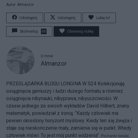
Autor: Almanzor
Udostępnij
Udostępnij
Lubię to!
Skomentuj
88
Obserwuj notkę
O mnie
Almanzor
PRZEGLĄDARKA BLOGU LONGINA W S24
Kolekcjonuję
osiągnięcia geniuszy i ludzi dużego formatu a również
osiągnięcia nibynauki, nibyprawa, nibyuczciwości. W
czasie jednego ze swoich wykładów David Hilbert, znany
matematyk, powiedział z ironią: "Każdy człowiek ma
pewien określony horyzont myślowy. Kiedy ten się zwęża i
staje się nieskończenie mały, zamienia się w punkt. Wtedy
człowiek mówi: To jest mój punkt widzenia".
Poznanie świata