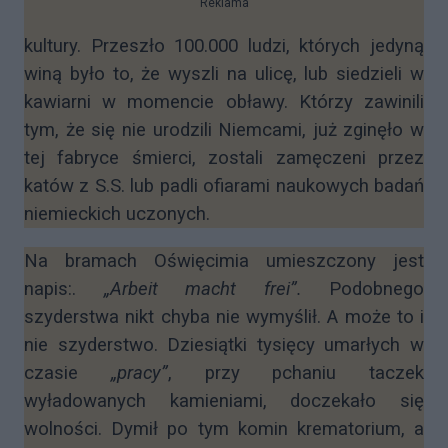
Reklama
kultury. Przeszło 100.000 ludzi, których jedyną
winą było to, że wyszli na ulicę, lub siedzieli w
kawiarni w momencie obławy. Którzy zawinili
tym, że się nie urodzili Niemcami, już zginęło w
tej fabryce śmierci, zostali zamęczeni przez
katów z S.S. lub padli ofiarami naukowych badań
niemieckich uczonych.
Na bramach Oświęcimia umieszczony jest
napis:.
„Arbeit macht frei”.
Podobnego
szyderstwa nikt chyba nie wymyślił. A może to i
nie szyderstwo. Dziesiątki tysięcy umarłych w
czasie
„pracy”
, przy pchaniu taczek
wyładowanych kamieniami, doczekało się
wolności. Dymił po tym komin krematorium, a