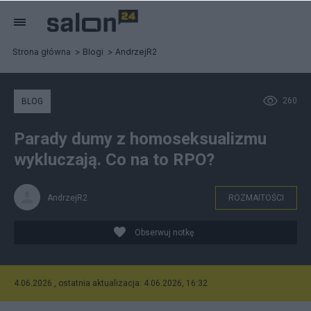
Strona główna
Blogi
AndrzejR2
260
BLOG
Parady dumy z homoseksualizmu
wykluczają. Co na to RPO?
AndrzejR2
ROZMAITOŚCI
Obserwuj notkę
4.06.2026 , ostatnia aktualizacja: 4.06.2026, 16:32