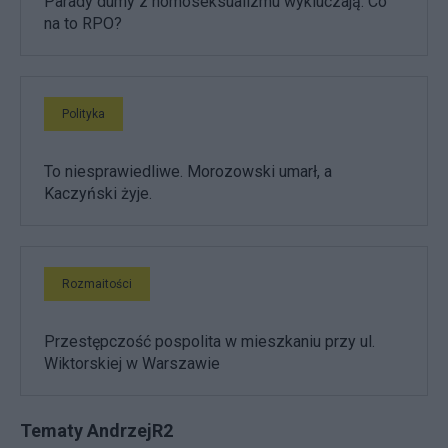
Parady dumy z homoseksualizmu wykluczają. Co
na to RPO?
Polityka
To niesprawiedliwe. Morozowski umarł, a
Kaczyński żyje.
Rozmaitości
Przestępczość pospolita w mieszkaniu przy ul.
Wiktorskiej w Warszawie
Tematy AndrzejR2