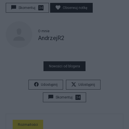
Skomentuj
34
Obserwuj notkę
O mnie
AndrzejR2
Nowości od blogera
Udostępnij
Udostępnij
Skomentuj
34
Rozmaitości