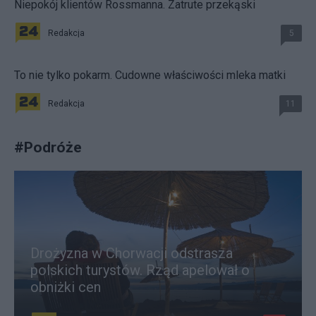
Niepokój klientów Rossmanna. Zatrute przekąski
Redakcja
5
To nie tylko pokarm. Cudowne właściwości mleka matki
Redakcja
11
#
Podróże
Drożyzna w Chorwacji odstrasza
polskich turystów. Rząd apelował o
obniżki cen