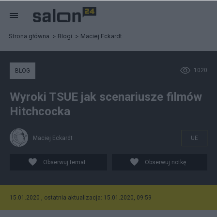
Strona główna
Blogi
Maciej Eckardt
1020
BLOG
Wyroki TSUE jak scenariusze filmów
Hitchcocka
Maciej Eckardt
UE
Obserwuj temat
Obserwuj notkę
15.01.2020 , ostatnia aktualizacja: 15.01.2020, 09:59