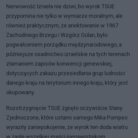
Nerwowość Izraela nie dziwi, bo wyrok TSUE
przypomina nie tylko w wymiarze moralnym, ale
również praktycznym, że anektowanie w 1967
Zachodniego Brzegu i Wzgórz Golan, było
pogwałceniem porządku międzynarodowego, a
późniejsze osadnictwo izraelskie na tych terenach
złamaniem zapisów konwencji genewskiej,
dotyczących zakazu przesiedlania grup ludności
danego kraju na terytorium innego kraju, który jest
okupowany.
Rozstrzygnięcie TSUE żgnęło oczywiście Stany
Zjednoczone, które ustami samego Mika Pompeo
wyraziły zaniepokojenie, że wyrok ten doda wiatru
w żagle wszelkiej maści nienawistnikom,