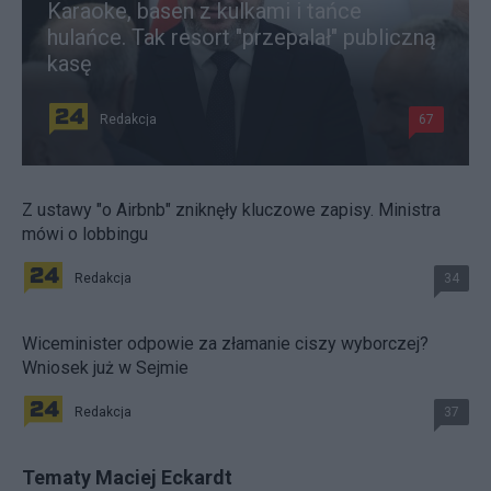
Karaoke, basen z kulkami i tańce
hulańce. Tak resort "przepalał" publiczną
kasę
Redakcja
67
Z ustawy "o Airbnb" zniknęły kluczowe zapisy. Ministra
mówi o lobbingu
Redakcja
34
Wiceminister odpowie za złamanie ciszy wyborczej?
Wniosek już w Sejmie
Redakcja
37
Tematy Maciej Eckardt