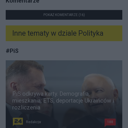
Komentarze
POKAŻ KOMENTARZE (16)
Inne tematy w dziale
Polityka
#
PiS
PiS odkrywa karty. Demografia,
mieszkania, ETS, deportacje Ukraińców i
rozliczenia
Redakcja
188