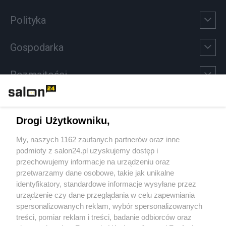
Polityka
Gospodarka
Rozmaitości
Technologie
Drogi Użytkowniku,
Sport
My, naszych 1162 zaufanych partnerów oraz inne
podmioty z salon24.pl uzyskujemy dostęp i
Społeczeństwo
przechowujemy informacje na urządzeniu oraz
przetwarzamy dane osobowe, takie jak unikalne
Kultura
identyfikatory, standardowe informacje wysyłane przez
urządzenie czy dane przeglądania w celu zapewniania
spersonalizowanych reklam, wybór spersonalizowanych
treści, pomiar reklam i treści, badanie odbiorców oraz