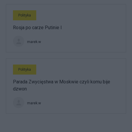
Polityka
Rosja po carze Putinie I
marek.w
Polityka
Parada Zwycięstwa w Moskwie czyli komu bije
dzwon
marek.w