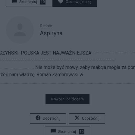
Skomentuj
10
Obserwuj notkę
O mnie
Aspiryna
ŃSKI: POLSKA JEST NAJWAŻNIEJSZA ---------------------------
----------------------------------------------------------------
.................................................... Nie może być mowy, żeby reakcja mogła 
rzeć nam władzę. Roman Zambrowski w
...........................................................................................................................................
Nowości od blogera
Udostępnij
Udostępnij
Skomentuj
10