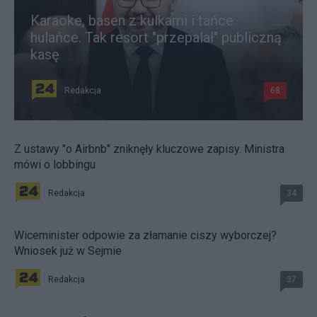
Karaoke, basen z kulkami i tańce
hulańce. Tak resort "przepalał" publiczną
kasę
Redakcja
68
Z ustawy "o Airbnb" zniknęły kluczowe zapisy. Ministra
mówi o lobbingu
Redakcja
34
Wiceminister odpowie za złamanie ciszy wyborczej?
Wniosek już w Sejmie
Redakcja
37