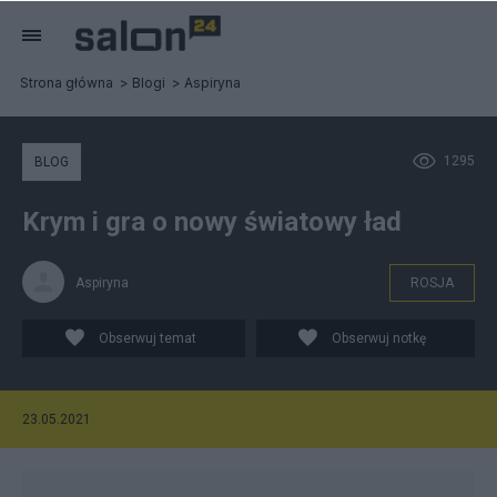
Strona główna
Blogi
Aspiryna
1295
BLOG
Krym i gra o nowy światowy ład
Aspiryna
ROSJA
Obserwuj temat
Obserwuj notkę
23.05.2021