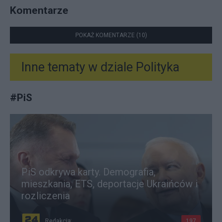
Komentarze
POKAŻ KOMENTARZE (10)
Inne tematy w dziale
Polityka
#
PiS
PiS odkrywa karty. Demografia,
mieszkania, ETS, deportacje Ukraińców i
rozliczenia
Redakcja
197