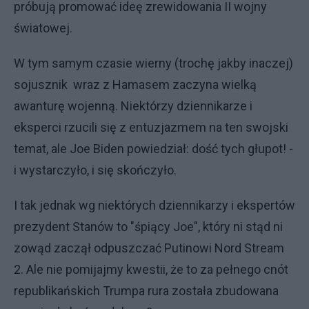
próbują promować ideę zrewidowania II wojny
światowej.
W tym samym czasie wierny (trochę jakby inaczej)
sojusznik wraz z Hamasem zaczyna wielką
awanturę wojenną. Niektórzy dziennikarze i
eksperci rzucili się z entuzjazmem na ten swojski
temat, ale Joe Biden powiedział: dość tych głupot! -
i wystarczyło, i się skończyło.
I tak jednak wg niektórych dziennikarzy i ekspertów
prezydent Stanów to "śpiący Joe", który ni stąd ni
zowąd zaczął odpuszczać Putinowi Nord Stream
2. Ale nie pomijajmy kwestii, że to za pełnego cnót
republikańskich Trumpa rura została zbudowana