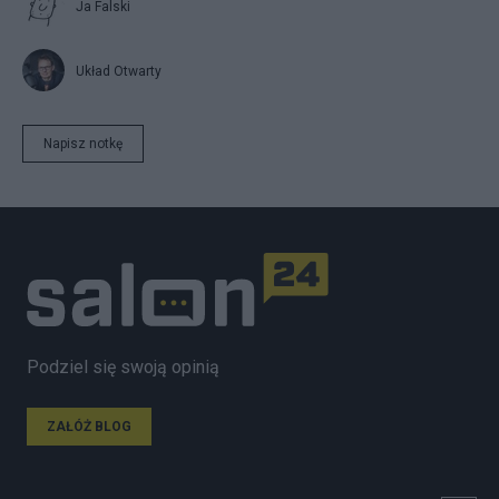
Ja Falski
Układ Otwarty
Napisz notkę
Podziel się swoją opinią
ZAŁÓŻ BLOG