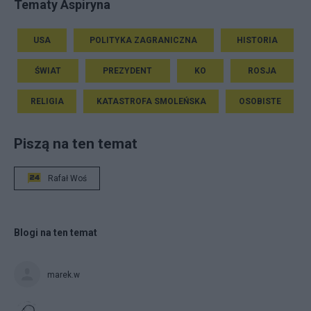
Tematy Aspiryna
USA
POLITYKA ZAGRANICZNA
HISTORIA
ŚWIAT
PREZYDENT
KO
ROSJA
RELIGIA
KATASTROFA SMOLEŃSKA
OSOBISTE
Piszą na ten temat
Rafał Woś
Blogi na ten temat
marek.w