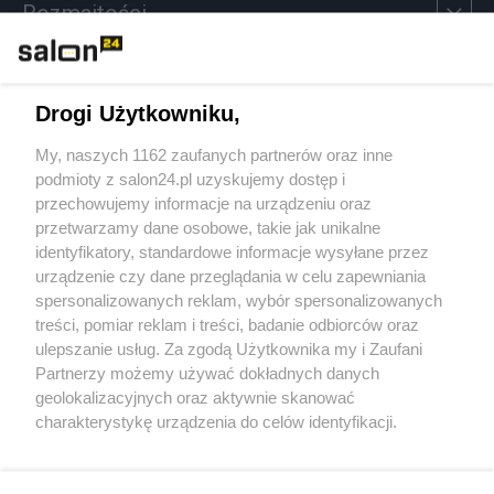
Rozmaitości
Technologie
Drogi Użytkowniku,
Sport
My, naszych 1162 zaufanych partnerów oraz inne
podmioty z salon24.pl uzyskujemy dostęp i
Społeczeństwo
przechowujemy informacje na urządzeniu oraz
przetwarzamy dane osobowe, takie jak unikalne
Kultura
identyfikatory, standardowe informacje wysyłane przez
urządzenie czy dane przeglądania w celu zapewniania
spersonalizowanych reklam, wybór spersonalizowanych
treści, pomiar reklam i treści, badanie odbiorców oraz
ulepszanie usług. Za zgodą Użytkownika my i Zaufani
X
Facebook
Instagram
Youtube
Partnerzy możemy używać dokładnych danych
geolokalizacyjnych oraz aktywnie skanować
charakterystykę urządzenia do celów identyfikacji.
Web Content Media sp. z o. o. © 2022
Ponieważ cenimy Twoją prywatność, prosimy o zgodę na
korzystanie z tych technologii poprzez kliknięcie
„Akceptuję”. Zgoda jest dobrowolna i zawsze możesz ją