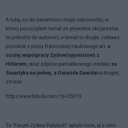
A tutaj, co do zawartosci mojej odpowiedzi, w
ktorej poruszylem temat ze prywatne skojarzenia
to jedno(to do autorow), a temat to drugie, ciekawy
przedruk z prasy francuskiej naukowego art.
o
scislej wspolpracy Zydow(syjonistow) z
Hitlerem, o
raz zdjecie pamiatkowego medalu
ze
Swastyka na jednej, a Gwiazda Dawida
na drugiej
stronie.
http://www.bibula.com/?p=25019
To "Forum Zydow Polskich" oplulo mnie, ja z nimi