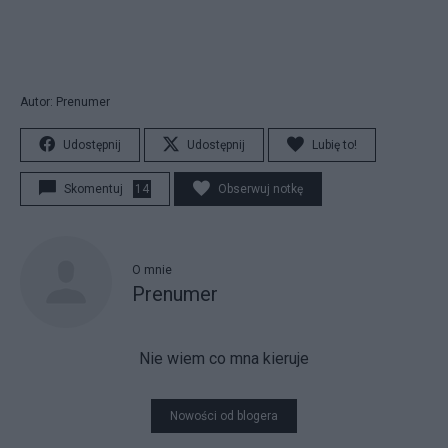
Autor: Prenumer
Udostępnij
Udostępnij
Lubię to!
Skomentuj
14
Obserwuj notkę
O mnie
Prenumer
Nie wiem co mna kieruje
Nowości od blogera