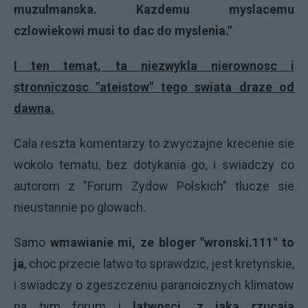
muzulmanska. Kazdemu myslacemu
czlowiekowi musi to dac do myslenia."
I ten temat, ta niezwykla nierownosc i
stronniczosc "ateistow" tego swiata draze od
dawna.
Cala reszta komentarzy to zwyczajne krecenie sie
wokolo tematu, bez dotykania go, i swiadczy co
autorom z "Forum Zydow Polskich" tlucze sie
nieustannie po glowach.
Samo
wmawianie mi, ze bloger "wronski.111" to
ja
, choc przecie latwo to sprawdzic, jest kretynskie,
i swiadczy o zgeszczeniu paranoicznych klimatow
na tym forum i
latwosci, z jaka rzucaja