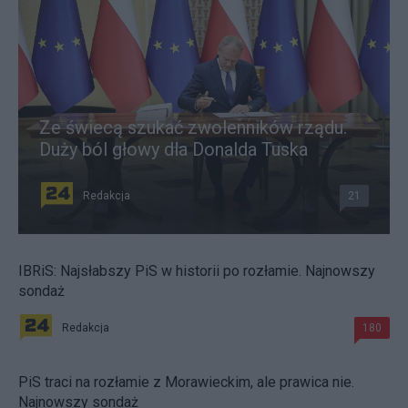
Ze świecą szukać zwolenników rządu.
Duży ból głowy dla Donalda Tuska
Redakcja
21
IBRiS: Najsłabszy PiS w historii po rozłamie. Najnowszy
sondaż
Redakcja
180
PiS traci na rozłamie z Morawieckim, ale prawica nie.
Najnowszy sondaż