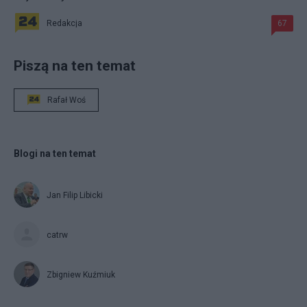
Redakcja
67
Piszą na ten temat
Rafał Woś
Blogi na ten temat
Jan Filip Libicki
catrw
Zbigniew Kuźmiuk