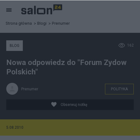
Strona główna
Blogi
Prenumer
162
BLOG
Nowa odpowiedz do "Forum Zydow
Polskich"
Prenumer
POLITYKA
Obserwuj notkę
5.08.2010