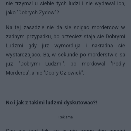
nie trzymal u siebie tych ludzi i nie wydawal ich,
jako "Dobrych Zydow"?
Na tej zasadzie nie da sie scigac mordercow w
zadnym przypadku, bo przeciez staja sie Dobrymi
Ludzmi gdy juz wymorduja i nakradna sie
wystarczajaco. Ba, w sekunde po morderstwie sa
juz "Dobrymi Ludzmi", bo mordowal "Podly
Morderca", a nie "Dobry Czlowiek".
No i jak z takimi ludzmi dyskutowac?!
Reklama
Czy nie jest tak, ze ja nie moge dac swojej