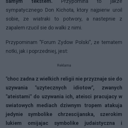
samym tekstem.
Przypomina to jakze
sympatycznego Don Kichota, ktory najpierw uroil
sobie, ze wiatraki to potwory, a nastepnie z
zapalem rzucil sie do walki z nimi.
Przypominam "Forum Zydow Polski", ze tematem
notki, jak i poprzedniej, jest:
Reklama
"choc zadna z wielkich religii nie przyznaje sie do
uzywania "uzytecznych idiotow", zwanych
"ateistami" do uzywania ich, ateisci pracujacy w
swiatowych mediach dziwnym tropem atakuja
jedynie symbolike chrzescijanska, szerokim
lukiem omijajac symbolike judaistyczna i