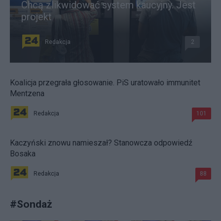
Chcą zlikwidować system kaucyjny. Jest
projekt
Redakcja
2
Koalicja przegrała głosowanie. PiS uratowało immunitet
Mentzena
Redakcja
101
Kaczyński znowu namieszał? Stanowcza odpowiedź
Bosaka
Redakcja
88
#
Sondaż