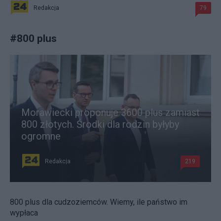
Redakcja
79
#
800 plus
Morawiecki proponuje 3600 plus zamiast
800 złotych. Środki dla rodzin byłyby
ogromne
Redakcja
219
800 plus dla cudzoziemców. Wiemy, ile państwo im
wypłaca