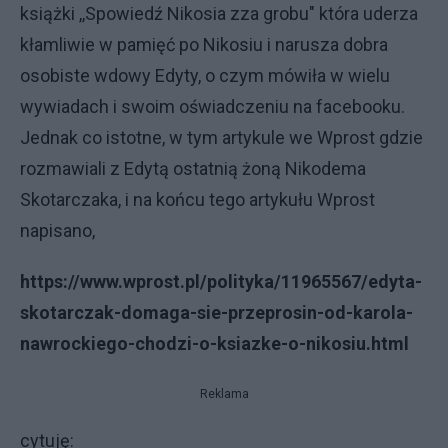
książki ,,Spowiedź Nikosia zza grobu" która uderza
kłamliwie w pamięć po Nikosiu i narusza dobra
osobiste wdowy Edyty, o czym mówiła w wielu
wywiadach i swoim oświadczeniu na facebooku.
Jednak co istotne, w tym artykule we Wprost gdzie
rozmawiali z Edytą ostatnią żoną Nikodema
Skotarczaka, i na końcu tego artykułu Wprost
napisano,
https://www.wprost.pl/polityka/11965567/edyta-
skotarczak-domaga-sie-przeprosin-od-karola-
nawrockiego-chodzi-o-ksiazke-o-nikosiu.html
Reklama
cytuję: