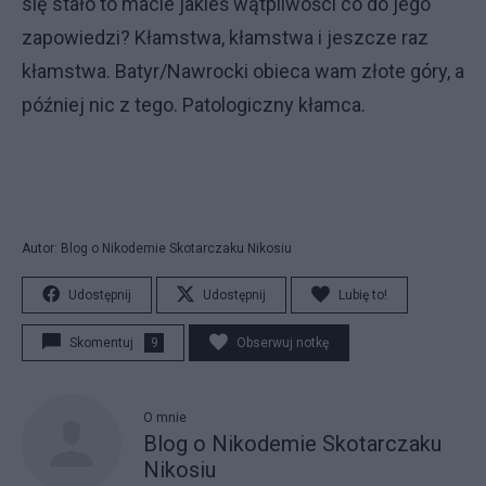
się stało to macie jakieś wątpliwości co do jego
zapowiedzi? Kłamstwa, kłamstwa i jeszcze raz
kłamstwa. Batyr/Nawrocki obieca wam złote góry, a
później nic z tego. Patologiczny kłamca.
Autor: Blog o Nikodemie Skotarczaku Nikosiu
Udostępnij
Udostępnij
Lubię to!
Skomentuj
9
Obserwuj notkę
O mnie
Blog o Nikodemie Skotarczaku
Nikosiu