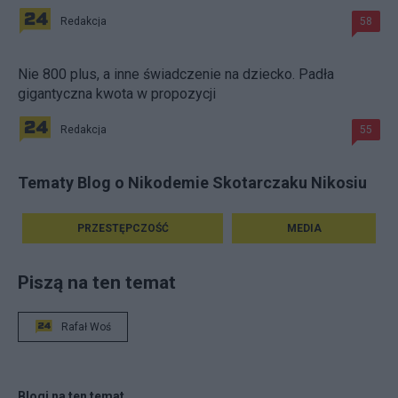
Redakcja
58
Nie 800 plus, a inne świadczenie na dziecko. Padła
gigantyczna kwota w propozycji
Redakcja
55
Tematy Blog o Nikodemie Skotarczaku Nikosiu
PRZESTĘPCZOŚĆ
MEDIA
Piszą na ten temat
Rafał Woś
Blogi na ten temat