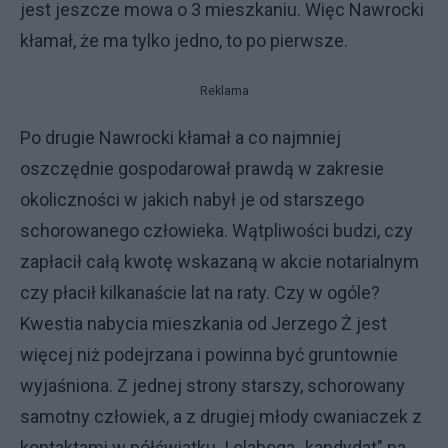
jest jeszcze mowa o 3 mieszkaniu. Więc Nawrocki
kłamał, że ma tylko jedno, to po pierwsze.
Reklama
Po drugie Nawrocki kłamał a co najmniej
oszczędnie gospodarował prawdą w zakresie
okoliczności w jakich nabył je od starszego
schorowanego człowieka. Wątpliwości budzi, czy
zapłacił całą kwotę wskazaną w akcie notarialnym
czy płacił kilkanaście lat na raty. Czy w ogóle?
Kwestia nabycia mieszkania od Jerzego Ż jest
więcej niż podejrzana i powinna być gruntownie
wyjaśniona. Z jednej strony starszy, schorowany
samotny człowiek, a z drugiej młody cwaniaczek z
kontaktami w półświatku. I olaboga ,,kandydat" na