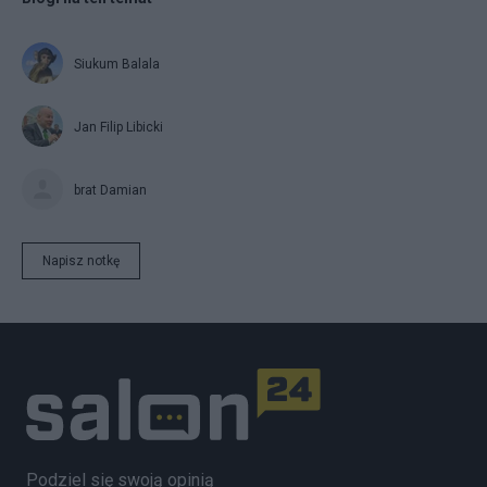
Siukum Balala
Jan Filip Libicki
brat Damian
Napisz notkę
Podziel się swoją opinią