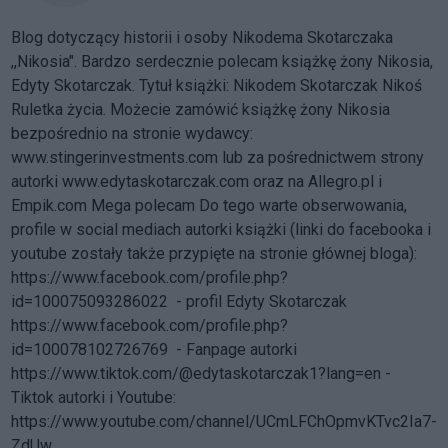
Blog dotyczący historii i osoby Nikodema Skotarczaka
,,Nikosia". Bardzo serdecznie polecam książkę żony Nikosia,
Edyty Skotarczak. Tytuł książki: Nikodem Skotarczak Nikoś
Ruletka życia. Możecie zamówić książkę żony Nikosia
bezpośrednio na stronie wydawcy:
www.stingerinvestments.com
lub za pośrednictwem strony
autorki
www.edytaskotarczak.com
oraz na Allegro.pl i
Empik.com Mega polecam Do tego warte obserwowania,
profile w social mediach autorki książki (linki do facebooka i
youtube zostały także przypięte na stronie głównej bloga):
https://www.facebook.com/profile.php?
id=100075093286022 - profil Edyty Skotarczak
https://www.facebook.com/profile.php?
id=100078102726769 - Fanpage autorki
https://www.tiktok.com/@edytaskotarczak1?lang=en -
Tiktok autorki i Youtube:
https://www.youtube.com/channel/UCmLFChOpmvKTvc2Ia7-
ZdUw