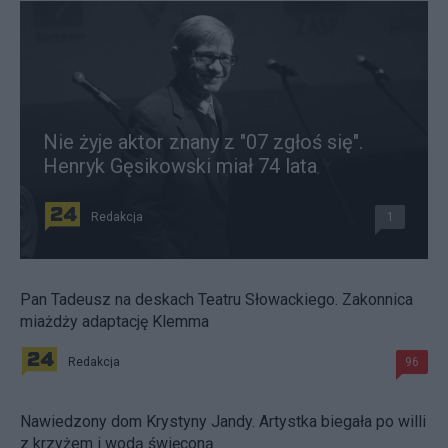
Nie żyje aktor znany z "07 zgłoś się".
Henryk Gęsikowski miał 74 lata
Redakcja
1
Pan Tadeusz na deskach Teatru Słowackiego. Zakonnica
miażdży adaptację Klemma
Redakcja
96
Nawiedzony dom Krystyny Jandy. Artystka biegała po willi
z krzyżem i wodą święconą