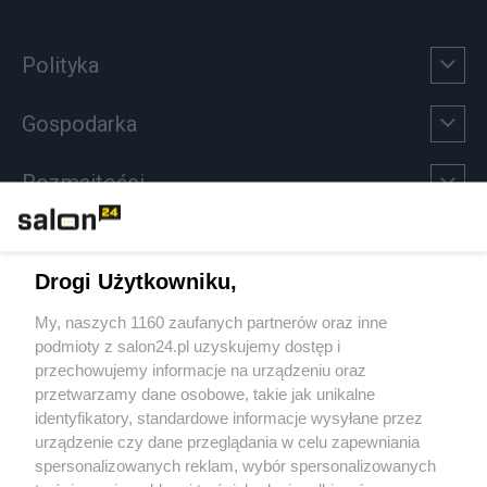
Polityka
Gospodarka
Rozmaitości
Technologie
Drogi Użytkowniku,
Sport
My, naszych 1160 zaufanych partnerów oraz inne
podmioty z salon24.pl uzyskujemy dostęp i
Społeczeństwo
przechowujemy informacje na urządzeniu oraz
przetwarzamy dane osobowe, takie jak unikalne
Kultura
identyfikatory, standardowe informacje wysyłane przez
urządzenie czy dane przeglądania w celu zapewniania
spersonalizowanych reklam, wybór spersonalizowanych