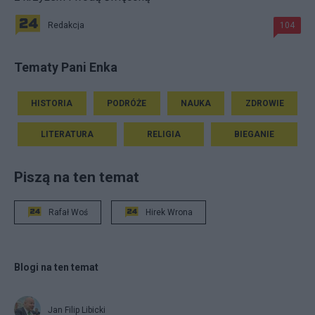
Redakcja
104
Tematy Pani Enka
HISTORIA
PODRÓŻE
NAUKA
ZDROWIE
LITERATURA
RELIGIA
BIEGANIE
Piszą na ten temat
Rafał Woś
Hirek Wrona
Blogi na ten temat
Jan Filip Libicki