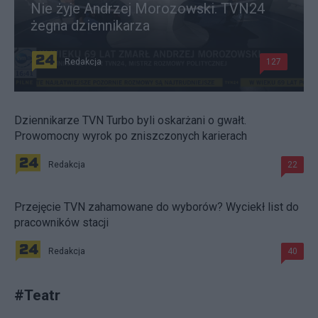
Nie żyje Andrzej Morozowski. TVN24
żegna dziennikarza
Redakcja
127
Dziennikarze TVN Turbo byli oskarżani o gwałt.
Prowomocny wyrok po zniszczonych karierach
Redakcja
22
Przejęcie TVN zahamowane do wyborów? Wyciekł list do
pracowników stacji
Redakcja
40
#
Teatr