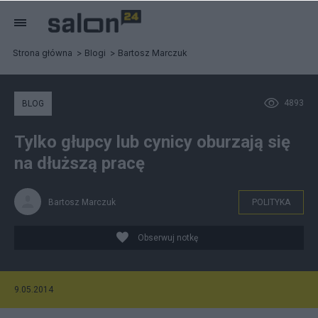
Strona główna
Blogi
Bartosz Marczuk
4893
BLOG
Tylko głupcy lub cynicy oburzają się
na dłuższą pracę
Bartosz Marczuk
POLITYKA
Obserwuj notkę
9.05.2014