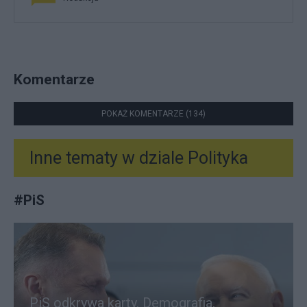
Komentarze
POKAŻ KOMENTARZE (134)
Inne tematy w dziale
Polityka
#
PiS
PiS odkrywa karty. Demografia,