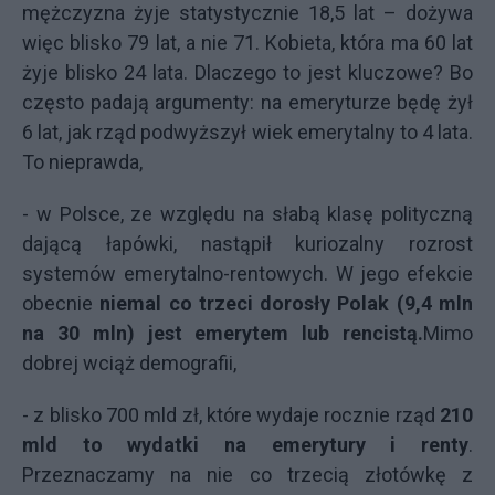
mężczyzna żyje statystycznie 18,5 lat – dożywa
więc blisko 79 lat, a nie 71. Kobieta, która ma 60 lat
żyje blisko 24 lata. Dlaczego to jest kluczowe? Bo
często padają argumenty: na emeryturze będę żył
6 lat, jak rząd podwyższył wiek emerytalny to 4 lata.
To nieprawda,
- w Polsce, ze względu na słabą klasę polityczną
dającą łapówki, nastąpił kuriozalny rozrost
systemów emerytalno-rentowych. W jego efekcie
obecnie
niemal co trzeci dorosły Polak (9,4 mln
na 30 mln) jest emerytem lub rencistą.
Mimo
dobrej wciąż demografii,
- z blisko 700 mld zł, które wydaje rocznie rząd
210
mld to wydatki na emerytury i renty
.
Przeznaczamy na nie co trzecią złotówkę z