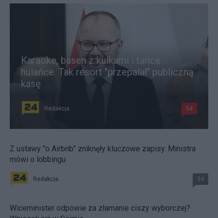
Karaoke, basen z kulkami i tańce
hulańce. Tak resort "przepalał" publiczną
kasę
Redakcja
54
Z ustawy "o Airbnb" zniknęły kluczowe zapisy. Ministra
mówi o lobbingu
Redakcja
34
Wiceminister odpowie za złamanie ciszy wyborczej?