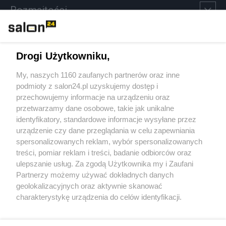
Rozmaitości
Technologie
Drogi Użytkowniku,
Sport
My, naszych 1160 zaufanych partnerów oraz inne
podmioty z salon24.pl uzyskujemy dostęp i
Społeczeństwo
przechowujemy informacje na urządzeniu oraz
przetwarzamy dane osobowe, takie jak unikalne
Kultura
identyfikatory, standardowe informacje wysyłane przez
urządzenie czy dane przeglądania w celu zapewniania
spersonalizowanych reklam, wybór spersonalizowanych
treści, pomiar reklam i treści, badanie odbiorców oraz
ulepszanie usług. Za zgodą Użytkownika my i Zaufani
X
Facebook
Instagram
Youtube
Partnerzy możemy używać dokładnych danych
geolokalizacyjnych oraz aktywnie skanować
charakterystykę urządzenia do celów identyfikacji.
Web Content Media sp. z o. o. © 2022
Ponieważ cenimy Twoją prywatność, prosimy o zgodę na
korzystanie z tych technologii poprzez kliknięcie