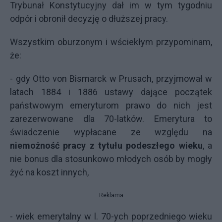
Trybunał Konstytucyjny dał im w tym tygodniu
odpór i obronił decyzję o dłuższej pracy.
Wszystkim oburzonym i wściekłym przypominam,
że:
- gdy Otto von Bismarck w Prusach, przyjmował w
latach 1884 i 1886 ustawy dające początek
państwowym emeryturom prawo do nich jest
zarezerwowane dla 70-latków. Emerytura to
świadczenie wypłacane ze względu na
niemożność pracy z tytułu podeszłego wieku
, a
nie bonus dla stosunkowo młodych osób by mogły
żyć na koszt innych,
Reklama
- wiek emerytalny w l. 70-ych poprzedniego wieku