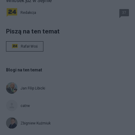
Wniosek już w Sejmie
Redakcja
37
Piszą na ten temat
Rafał Woś
Blogi na ten temat
Jan Filip Libicki
catrw
Zbigniew Kuźmiuk