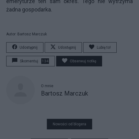
emeryturze ten sam okres. Tego nie wytrzyma
żadna gospodarka.
Autor: Bartosz Marczuk
Udostępnij
Udostępnij
Lubię to!
Skomentuj
134
Obserwuj notkę
O mnie
Bartosz Marczuk
Nowości od blogera