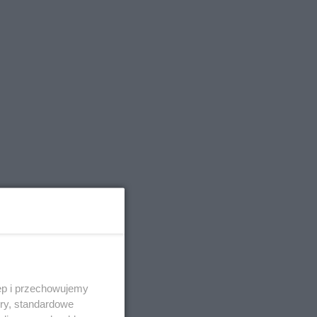
ł
ława
ej”.
ka,
ęp i przechowujemy
ory, standardowe