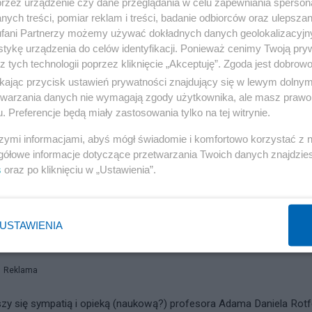
a Ośrodka Studiów Wschodnich.
przez urządzenie czy dane przeglądania w celu zapewniania sperson
nej należy odtwarzać metodą badań archeologicznych, przekopując s
ych treści, pomiar reklam i treści, badanie odbiorców oraz ulepszan
owadza się do trzech posad stałych i kilku „fuch na boku”: w niezn
fani Partnerzy możemy używać dokładnych danych geolokalizacyjn
spondent PAP w Moskwie, jako „ekspert i kierownik biura” w Polskim
tykę urządzenia do celów identyfikacji. Ponieważ cenimy Twoją pry
ko analityk w Ośrodku Studiów Wschodnich aby zaawansować w roku
z tych technologii poprzez kliknięcie „Akceptuję”. Zgoda jest dobro
ikając przycisk ustawień prywatności znajdujący się w lewym dolny
etwarzania danych nie wymagają zgody użytkownika, ale masz prawo 
 jeszcze roku 1947, kiedy jego dyrektorem był tow. Pułkownik Mar
. Preferencje będą miały zastosowania tylko na tej witrynie.
 sowiecki politruk i wielbiciel doktryn prawnych samego Andrieja
szymi informacjami, abyś mógł świadomie i komfortowo korzystać z
torem tego podmiotu jest pan dr. Sławomir Dębski, nie tak da
gółowe informacje dotyczące przetwarzania Twoich danych znajdzi
s
oraz po kliknięciu w „Ustawienia”.
 Dialogu i Porozumienia.
Oraz członek Polsko-Rosyjskiej Gr
tor Eberhardt też jest członkiem tej
„Polsko Rosyjskiej Grup
nicznej III RP czyli do samego prof. Adama Daniela Rotfelda,
USTAWIENIA
Reklama
szy się sympatią i opieką (naukową?) profesora Adama Daniela Rotf