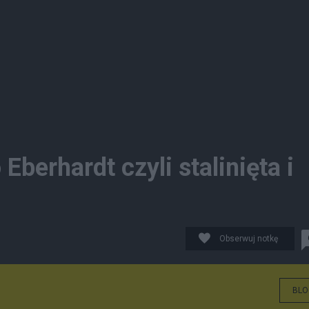
Eberhardt czyli stalinięta i
Obserwuj notkę
BLO