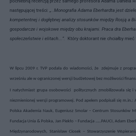
pochlebną recenzją przez samego profesora Adama Daniela Rot
następującej treści: „…
Monografia Adama Eberhardta jest dziełe
kompetentnej i dogłębnej analizy stosunków między Rosją a Biał
gospodarcze i wojskowe między obu krajami. Praca dra Eberhar
społeczeństwie i elitach….”.
Który doktorant nie chciałby mieć ta
W lipcu 2009 r. TVP podała do wiadomości, że
zdejmuje z progra
wrześniu ale w ograniczonej wersji budżetowej bez możliwości finans
I natychmiast grupa osobowości
politycznych zmobilizowała się
niezmienionej wersji programowej. Pod apelem podpisali się m.in.:
Polska Akademia Nauk, Eugeniusz Smolar – Centrum Stosunków Mię
Fundacja Unia & Polska, Jan Piekło – Fundacja …..PAUCI, Adam Eber
Międzynarodowych, Stanisław Ciosek – Stowarzyszenie Wspieran