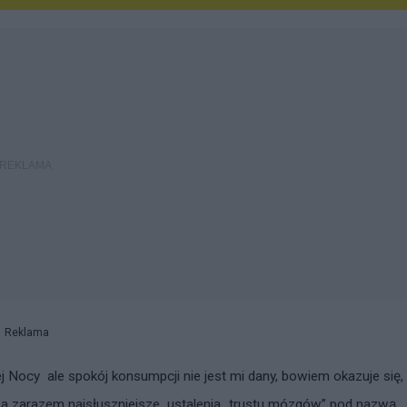
Reklama
ej Nocy
ale spokój konsumpcji nie jest mi dany, bowiem okazuje się,
 a zarazem najsłuszniejsze
ustalenia „trustu mózgów” pod nazwą