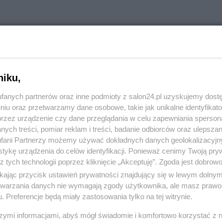
i zrobił gehennę" polskiemu wojsku.
niku,
owe i powołania do wojska, zapowiadane jeszcze w poło
fanych partnerów oraz inne podmioty z salon24.pl uzyskujemy dost
lektorat partii oszustów, zaprotestowało.
niu oraz przetwarzamy dane osobowe, takie jak unikalne identyfikat
przez urządzenie czy dane przeglądania w celu zapewniania sperson
ych treści, pomiar reklam i treści, badanie odbiorców oraz ulepszan
fani Partnerzy możemy używać dokładnych danych geolokalizacyjn
tykę urządzenia do celów identyfikacji. Ponieważ cenimy Twoją pry
komentuj
6
Obserwuj notkę
z tych technologii poprzez kliknięcie „Akceptuję”. Zgoda jest dobro
ikając przycisk ustawień prywatności znajdujący się w lewym dolny
etwarzania danych nie wymagają zgody użytkownika, ale masz prawo 
. Preferencje będą miały zastosowania tylko na tej witrynie.
Polityka
szymi informacjami, abyś mógł świadomie i komfortowo korzystać z