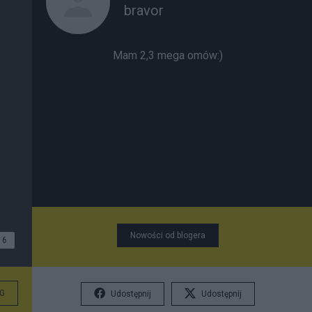
bravor
Mam 2,3 mega omów:)
Nowości od blogera
6
G
Udostępnij
Udostępnij