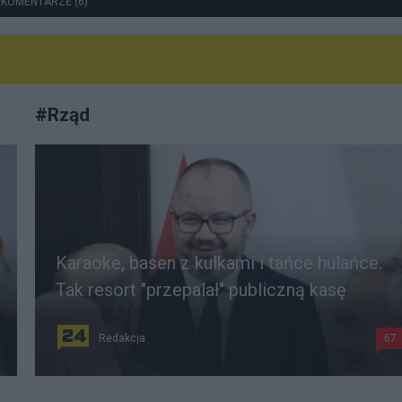
 KOMENTARZE (6)
#
Rząd
Karaoke, basen z kulkami i tańce hulańce.
Tak resort "przepalał" publiczną kasę
Redakcja
67