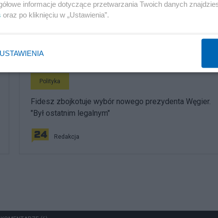
Karaoke, basen z kulkami i tańce hulańce. Tak resort
gółowe informacje dotyczące przetwarzania Twoich danych znajdzi
"przepalał" publiczną kasę
s
oraz po kliknięciu w „Ustawienia”.
Redakcja
USTAWIENIA
Polityka
Fidesz zbojkotuje wybór nowego prezydenta Węgier.
"Był ostatnim legalnym"
Redakcja