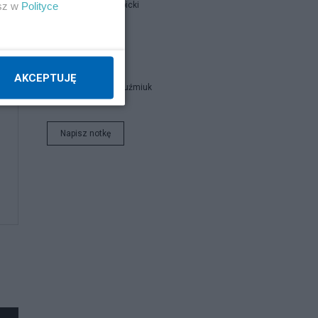
esz w
Polityce
Jan Filip Libicki
catrw
AKCEPTUJĘ
Zbigniew Kuźmiuk
Napisz notkę