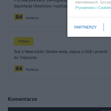
PiS odkrywa karty. Demografia, mieszkania, ETS,
internetowych. Szcze
deportacje Ukraińców i rozliczenia
Prywatności
i
Cookie
Redakcja
PARTNERZY
Polityka
Rok z Nawrockim. Głośne weta, sojusz z USA i powrót
do Trójmorza
Redakcja
Komentarze