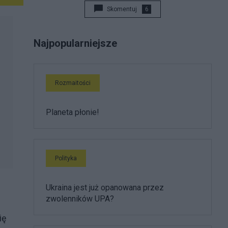
Skomentuj
6
Najpopularniejsze
Rozmaitości
Planeta płonie!
Polityka
Ukraina jest już opanowana przez
zwolenników UPA?
ię