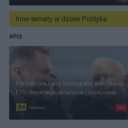
POKAŻ
Inne tematy w dziale
Polityka
#
PiS
PiS odkrywa karty. Demografia, mieszkania,
ETS, deportacje Ukraińców i rozliczenia
Redakcja
195