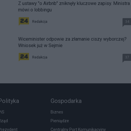
Z ustawy "o Airbnb" zniknęły kluczowe zapisy. Ministra
mówi o lobbingu
Redakcja
34
Wiceminister odpowie za złamanie ciszy wyborczej?
Wniosek już w Sejmie
Redakcja
37
Polityka
Gospodarka
PiS
Biznes
Rząd
Pieniądze
Prezydent
Centralny Port Komunikacyjny