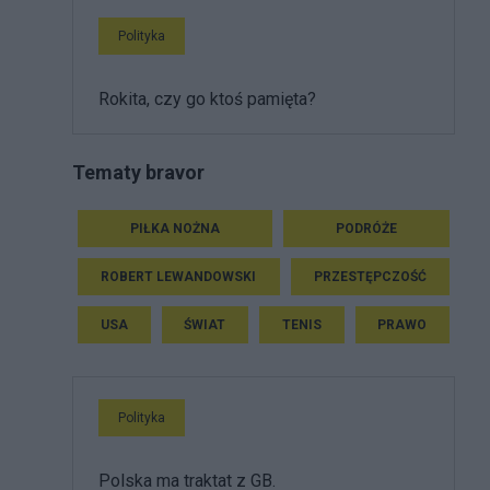
Polityka
Rokita, czy go ktoś pamięta?
Tematy bravor
PIŁKA NOŻNA
PODRÓŻE
ROBERT LEWANDOWSKI
PRZESTĘPCZOŚĆ
USA
ŚWIAT
TENIS
PRAWO
Polityka
Polska ma traktat z GB.