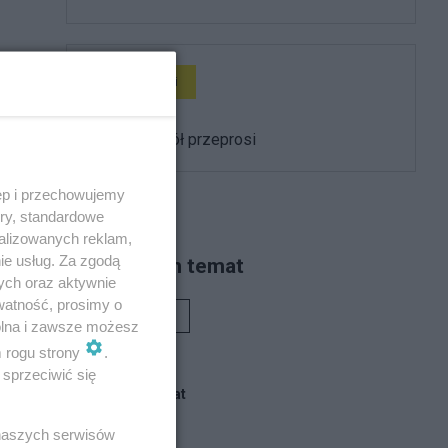
Rozmaitości
Kiedy kościół przeprosi
wie
ęp i przechowujemy
ory, standardowe
alizowanych reklam,
ie usług. Za zgodą
Piszą na ten temat
ych oraz aktywnie
watność, prosimy o
Rafał Woś
wolna i zawsze możesz
m rogu strony
.
sprzeciwić się
Blogi na ten temat
 naszych serwisów