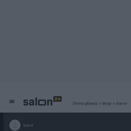
Strona główna
Blogi
bravor
bravor