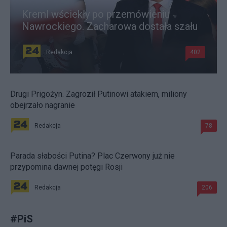
Kreml wściekły po przemówieniu
Nawrockiego. Zacharowa dostała szału
Redakcja
402
Drugi Prigożyn. Zagroził Putinowi atakiem, miliony
obejrzało nagranie
Redakcja
78
Parada słabości Putina? Plac Czerwony już nie
przypomina dawnej potęgi Rosji
Redakcja
206
#
PiS