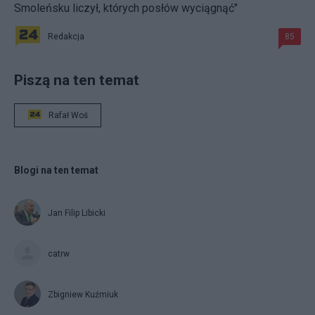
Smoleńsku liczył, których posłów wyciągnąć"
Redakcja
85
Piszą na ten temat
Rafał Woś
Blogi na ten temat
Jan Filip Libicki
catrw
Zbigniew Kuźmiuk