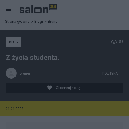
Strona główna
Blogi
Bruner
58
BLOG
Z życia studenta.
Bruner
POLITYKA
Obserwuj notkę
31.01.2008