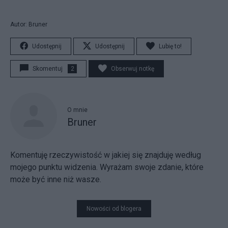
Autor: Bruner
Udostępnij
Udostępnij
Lubię to!
Skomentuj
2
Obserwuj notkę
O mnie
Bruner
Komentuję rzeczywistość w jakiej się znajduję według
mojego punktu widzenia. Wyrażam swoje zdanie, które
może być inne niż wasze.
Nowości od blogera