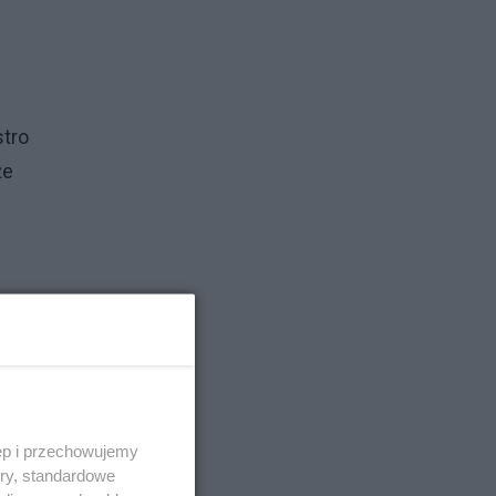
stro
że
nku
nej.
ęp i przechowujemy
ory, standardowe