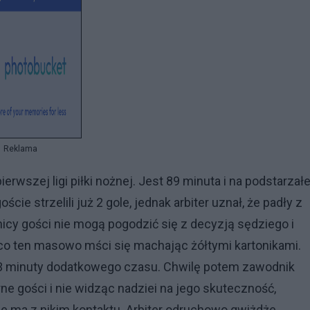
Reklama
wszej ligi piłki nożnej. Jest 89 minuta i na podstarzałe
cie strzelili już 2 gole, jednak arbiter uznał, że padły z
dnicy gości nie mogą pogodzić się z decyzją sędziego i
co ten masowo mści się machając żółtymi kartonikami.
 3 minuty dodatkowego czasu. Chwilę potem zawodnik
e gości i nie widząc nadziei na jego skuteczność,
e ma z nikim kontaktu. Arbiter odruchowo gwiżdże