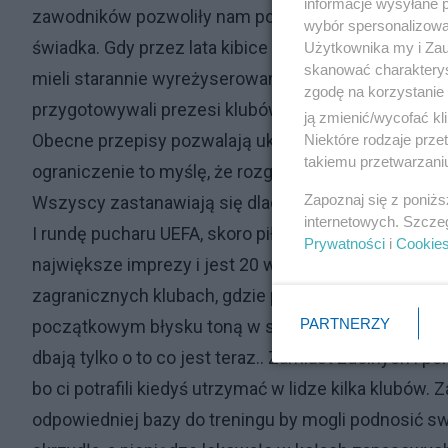
informacje wysyłane 
zawodników pozwoliły nam poznać olbrzymią skalę z
wybór spersonalizowan
świadka. Gdy przez lata kibice płacili za oglądanie
Użytkownika my i Zau
skanować charakterys
mieli starannie wyreżyserowany spektakl, gdzie w rol
zgodę na korzystanie 
przygotowywali prezesi klubów. Nie ma chyba na szc
ją zmienić/wycofać kl
Obecne przepisy pozwalają ukarać kluby zamieszane w
Niektóre rodzaje prz
takiemu przetwarzaniu
ograniczenie to myślę, że rozgrywki trzeba by na kilk
Zapoznaj się z poniż
Wszyscy zastanawiają się dlaczego polska liga jest 
internetowych. Szcze
I rundę pucharu UEFA, skoro piłkarzy mamy dobrych 
Prywatności
i
Cookie
największe imprezy i jest 20 w światowym rankingu. 
zagranicznych klubach, gdzie podnoszą umiejętności i
PARTNERZY
początkowym błysku toną w szarości. W Polsce klu
dbają tylko o to co jest teraz.. Zamiast zdolnych i 
bo ci potrafili kiedyś utrzymać w lidze kilka klubów
odpowiedniej bazy do treningu by mogli podnosić swe