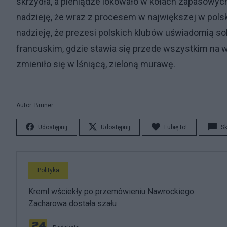
skrzydła, a pieniądze lokowało w kołach zapasowych
nadzieję, że wraz z procesem w największej w pols
nadzieję, że prezesi polskich klubów uświadomią so
francuskim, gdzie stawia się przede wszystkim na w
zmieniło się w lśniącą, zieloną murawę.
Autor: Bruner
Udostępnij
Udostępnij
Lubię to!
S
Polityka
Kreml wściekły po przemówieniu Nawrockiego.
Zacharowa dostała szału