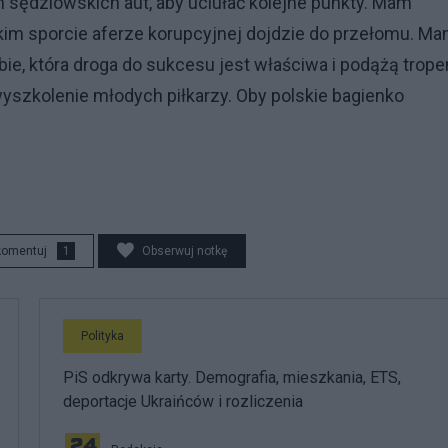
 sędziowskich aut, aby uciułać kolejne punkty. Mam
kim sporcie aferze korupcyjnej dojdzie do przełomu. M
bie, która droga do sukcesu jest właściwa i podążą trop
yszkolenie młodych piłkarzy. Oby polskie bagienko
komentuj
1
Obserwuj notkę
Polityka
PiS odkrywa karty. Demografia, mieszkania, ETS,
deportacje Ukraińców i rozliczenia