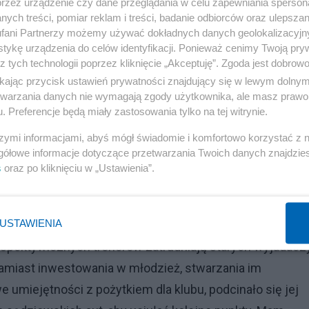
przez urządzenie czy dane przeglądania w celu zapewniania sperson
jawiska, za którym stały czołowe osoby piłkarskiego
ych treści, pomiar reklam i treści, badanie odbiorców oraz ulepszan
 meczów, tak naprawdę byli oszukiwani. Zamiast widowiska
fani Partnerzy możemy używać dokładnych danych geolokalizacyjn
tykę urządzenia do celów identyfikacji. Ponieważ cenimy Twoją pry
ę reżysera wcielał się sędzia, zaś scenariusz
z tych technologii poprzez kliknięcie „Akceptuję”. Zgoda jest dobro
zeblu centralnym klubu, który byłby całkowicie czysty.
ikając przycisk ustawień prywatności znajdujący się w lewym dolny
 korupcję tylko do kilku lat wstecz, lecz gdyby nie to
etwarzania danych nie wymagają zgody użytkownika, ale masz prawo 
. Preferencje będą miały zastosowania tylko na tej witrynie.
a lat zupełnie zlikwidować.
szymi informacjami, abyś mógł świadomie i komfortowo korzystać z
tak słaba, dlaczego polskie kluby nie mogą przebić się p
gółowe informacje dotyczące przetwarzania Twoich danych znajdzi
i utalentowanych a nasza reprezentacja jeździ na
s
oraz po kliknięciu w „Ustawienia”.
Odpowiedź jest taka, że piłkarze grają głównie w
 dojrzewają piłkarsko, natomiast ci z polskiej ligi po
USTAWIENIA
by zamiast inwestować w wyszkolenie młodych piłkarzy,
perspektywicznych trenerów zatrudniają starych wyjadaczy
. Zamiast inwestowania w młodzież, stwarzania im
 umiejętności z pożytkiem dla klubu, podcinało się jej