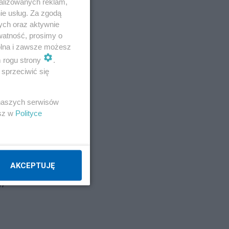
alizowanych reklam,
ie usług. Za zgodą
ych oraz aktywnie
watność, prosimy o
wolna i zawsze możesz
m rogu strony
.
sprzeciwić się
 naszych serwisów
oza
esz w
Polityce
AKCEPTUJĘ
,