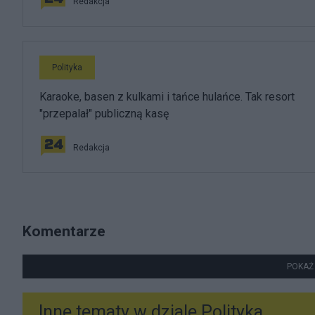
Redakcja
Polityka
Karaoke, basen z kulkami i tańce hulańce. Tak resort
"przepalał" publiczną kasę
Redakcja
Komentarze
POKAŻ
Inne tematy w dziale
Polityka