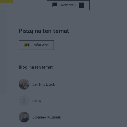
Skomentuj
1
Piszą na ten temat
Rafał Woś
Blogi na ten temat
Jan Filip Libicki
catrw
Zbigniew Kuźmiuk