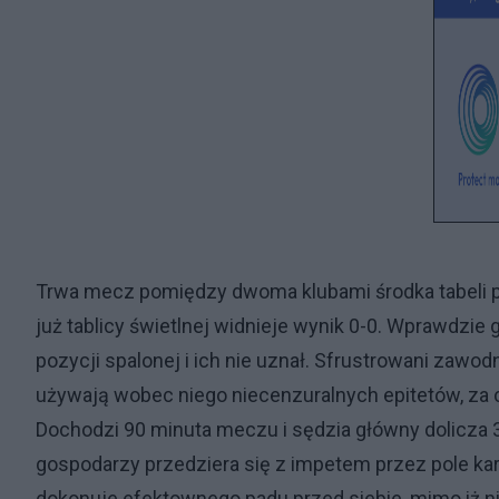
Trwa mecz pomiędzy dwoma klubami środka tabeli pier
już tablicy świetlnej widnieje wynik 0-0. Wprawdzie goś
pozycji spalonej i ich nie uznał. Sfrustrowani zawo
używają wobec niego niecenzuralnych epitetów, za 
Dochodzi 90 minuta meczu i sędzia główny dolicza
gospodarzy przedziera się z impetem przez pole karn
dokonuje efektownego padu przed siebie, mimo iż ni