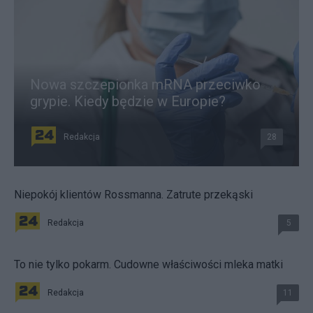
Nowa szczepionka mRNA przeciwko
grypie. Kiedy będzie w Europie?
Redakcja
28
Niepokój klientów Rossmanna. Zatrute przekąski
Redakcja
5
To nie tylko pokarm. Cudowne właściwości mleka matki
Redakcja
11