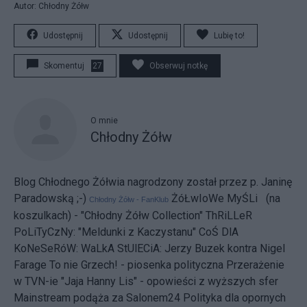
Autor: Chłodny Żółw
Udostępnij
Udostępnij
Lubię to!
Skomentuj
27
Obserwuj notkę
O mnie
Chłodny Żółw
Blog Chłodnego Żółwia nagrodzony został przez p. Janinę
Paradowską ;-)
ŻóŁwIoWe MyŚLi (na
Chłodny Żółw - FanKlub
koszulkach) - "Chłodny Żółw Collection"
ThRiLLeR
PoLiTyCzNy:
"Meldunki z Kaczystanu"
CoŚ DlA
KoNeSeRóW:
WaLkA StUlECiA: Jerzy Buzek kontra Nigel
Farage
To nie Grzech! - piosenka polityczna
Przerażenie
w TVN-ie
"Jaja Hanny Lis" - opowieści z wyższych sfer
Mainstream podąża za Salonem24
Polityka dla opornych