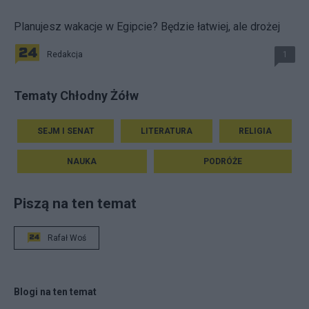
Planujesz wakacje w Egipcie? Będzie łatwiej, ale drożej
Redakcja
1
Tematy Chłodny Żółw
SEJM I SENAT
LITERATURA
RELIGIA
NAUKA
PODRÓŻE
Piszą na ten temat
Rafał Woś
Blogi na ten temat