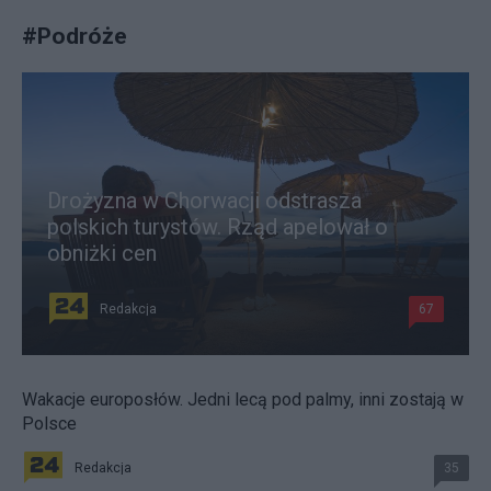
#
Podróże
Drożyzna w Chorwacji odstrasza
polskich turystów. Rząd apelował o
obniżki cen
Redakcja
67
Wakacje europosłów. Jedni lecą pod palmy, inni zostają w
Polsce
Redakcja
35