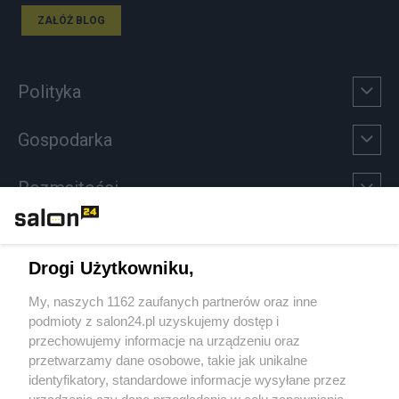
ZAŁÓŻ BLOG
Polityka
Gospodarka
Rozmaitości
Technologie
Drogi Użytkowniku,
Sport
My, naszych 1162 zaufanych partnerów oraz inne
podmioty z salon24.pl uzyskujemy dostęp i
Społeczeństwo
przechowujemy informacje na urządzeniu oraz
przetwarzamy dane osobowe, takie jak unikalne
Kultura
identyfikatory, standardowe informacje wysyłane przez