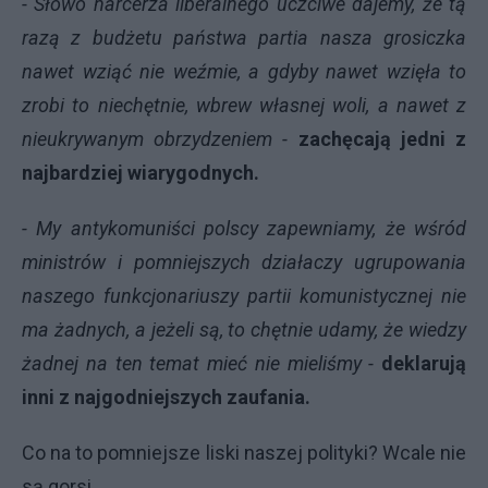
- Słowo harcerza liberalnego uczciwe dajemy, że tą
razą z budżetu państwa partia nasza grosiczka
nawet wziąć nie weźmie, a gdyby nawet wzięła to
zrobi to niechętnie, wbrew własnej woli, a nawet z
nieukrywanym obrzydzeniem -
zachęcają jedni z
najbardziej wiarygodnych.
- My antykomuniści polscy zapewniamy, że wśród
ministrów i pomniejszych działaczy ugrupowania
naszego funkcjonariuszy partii komunistycznej nie
ma żadnych, a jeżeli są, to chętnie udamy, że wiedzy
żadnej na ten temat mieć nie mieliśmy -
deklarują
inni z najgodniejszych zaufania.
Co na to pomniejsze liski naszej polityki? Wcale nie
są gorsi.