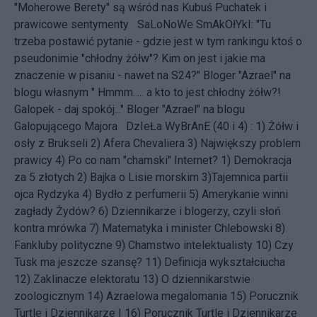
"Moherowe Berety" są wśród nas
Kubuś Puchatek i
prawicowe sentymenty
SaLoNoWe SmAkOłYkI: "Tu
trzeba postawić pytanie - gdzie jest w tym rankingu ktoś o
pseudonimie "chłodny żółw"? Kim on jest i jakie ma
znaczenie w pisaniu - nawet na S24?" Bloger "Azrael" na
blogu własnym " Hmmm..... a kto to jest chłodny żółw?!
Galopek - daj spokój..." Bloger "Azrael" na blogu
Galopującego Majora DzIeŁa WyBrAnE (40 i 4) : 1)
Żółw i
osły z Brukseli
2)
Afera Chevaliera
3)
Największy problem
prawicy
4)
Po co nam "chamski" Internet?
1)
Demokracja
za 5 złotych
2)
Bajka o Lisie morskim
3)
Tajemnica partii
ojca Rydzyka
4)
Bydło z perfumerii
5)
Amerykanie winni
zagłady Żydów?
6)
Dziennikarze i blogerzy, czyli słoń
kontra mrówka
7)
Matematyka i minister Chlebowski
8)
Fankluby polityczne
9)
Chamstwo intelektualisty
10)
Czy
Tusk ma jeszcze szansę?
11)
Definicja wykształciucha
12)
Zaklinacze elektoratu
13)
O dziennikarstwie
zoologicznym
14)
Azraelowa megalomania
15)
Porucznik
Turtle i Dziennikarze I
16)
Porucznik Turtle i Dziennikarze