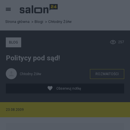
Strona główna
Blogi
Chłodny Żółw
257
BLOG
Politycy pod sąd!
Chłodny Żółw
ROZMAITOŚCI
Obserwuj notkę
23.08.2009