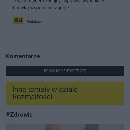
"Żyję z piętnem zabójcy". Sprawca wypadku z
Litewką wspomina tragedię
Redakcja
Komentarze
POKAŻ KOMENTARZE (27)
Inne tematy w dziale
Rozmaitości
#
Zdrowie