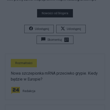
Nowości od blogera
Udostępnij
Udostępnij
Skomentuj
27
Rozmaitości
Nowa szczepionka mRNA przeciwko grypie. Kiedy
będzie w Europie?
Redakcja