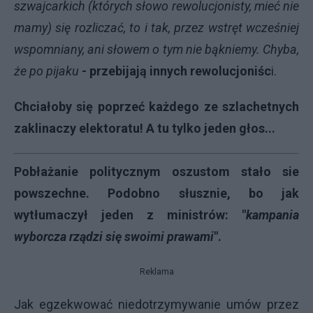
szwajcarkich (których słowo rewolucjonisty, mieć nie
mamy) się rozliczać, to i tak, przez wstręt wcześniej
wspomniany, ani słowem o tym nie bąkniemy. Chyba,
że po pijaku
-
przebijają innych rewolucjoniśc
i.
Chciałoby się poprzeć każdego ze szlachetnych
zaklinaczy elektoratu! A tu tylko jeden głos...
Pobłażanie politycznym oszustom stało sie
powszechne. Podobno słusznie, bo jak
wytłumaczył jeden z ministrów: "
kampania
wyborcza rządzi się swoimi prawami
".
Reklama
Jak egzekwować niedotrzymywanie umów przez