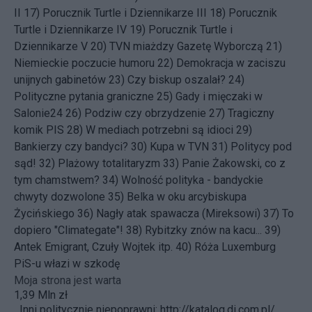
II
17)
Porucznik Turtle i Dziennikarze III
18)
Porucznik
Turtle i Dziennikarze IV
19)
Porucznik Turtle i
Dziennikarze V
20)
TVN miażdzy Gazetę Wyborczą
21)
Niemieckie poczucie humoru
22)
Demokracja w zaciszu
unijnych gabinetów
23)
Czy biskup oszalał?
24)
Polityczne pytania graniczne
25)
Gady i mięczaki w
Salonie24
26)
Podziw czy obrzydzenie
27)
Tragiczny
komik PIS
28)
W mediach potrzebni są idioci
29)
Bankierzy czy bandyci?
30)
Kupa w TVN
31)
Politycy pod
sąd!
32)
Plażowy totalitaryzm
33)
Panie Żakowski, co z
tym chamstwem?
34)
Wolność polityka - bandyckie
chwyty dozwolone
35)
Belka w oku arcybiskupa
Życińskiego
36)
Nagły atak spawacza (Mireksowi)
37)
To
dopiero "Climategate"!
38)
Rybitzky znów na kacu...
39)
Antek Emigrant, Czuły Wojtek itp.
40)
Róża Luxemburg
PiS-u włazi w szkodę
Moja strona jest warta
1,39 Mln zł
Inni politycznie niepoprawni:
http://katalog.di.com.pl/