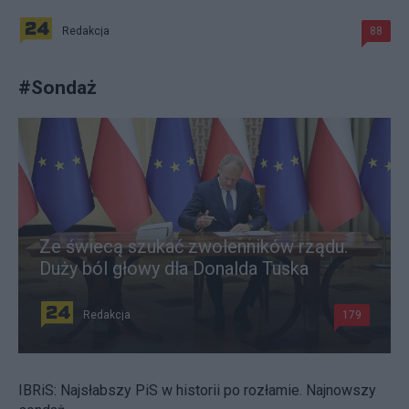
Redakcja
88
#
Sondaż
Ze świecą szukać zwolenników rządu.
Duży ból głowy dla Donalda Tuska
Redakcja
179
IBRiS: Najsłabszy PiS w historii po rozłamie. Najnowszy