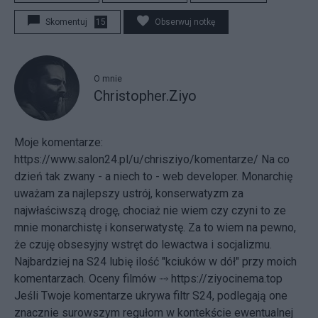
Skomentuj
15
Obserwuj notkę
O mnie
Christopher.Ziyo
Moje komentarze:
https://www.salon24.pl/u/chrisziyo/komentarze/ Na co
dzień tak zwany - a niech to - web developer. Monarchię
uważam za najlepszy ustrój, konserwatyzm za
najwłaściwszą drogę, chociaż nie wiem czy czyni to ze
mnie monarchistę i konserwatystę. Za to wiem na pewno,
że czuję obsesyjny wstręt do lewactwa i socjalizmu.
Najbardziej na S24 lubię ilość "kciuków w dół" przy moich
komentarzach. Oceny filmów ⤑
https://ziyocinema.top
Jeśli Twoje komentarze ukrywa filtr S24, podlegają one
znacznie surowszym regułom w kontekście ewentualnej