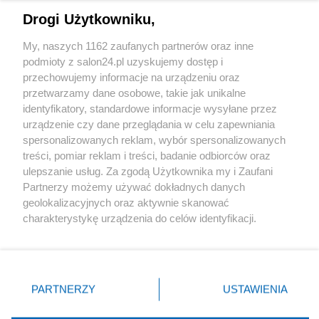
Drogi Użytkowniku,
Sport
My, naszych 1162 zaufanych partnerów oraz inne
podmioty z salon24.pl uzyskujemy dostęp i
Społeczeństwo
przechowujemy informacje na urządzeniu oraz
przetwarzamy dane osobowe, takie jak unikalne
Kultura
identyfikatory, standardowe informacje wysyłane przez
urządzenie czy dane przeglądania w celu zapewniania
spersonalizowanych reklam, wybór spersonalizowanych
treści, pomiar reklam i treści, badanie odbiorców oraz
ulepszanie usług. Za zgodą Użytkownika my i Zaufani
X
Facebook
Instagram
Youtube
Partnerzy możemy używać dokładnych danych
geolokalizacyjnych oraz aktywnie skanować
charakterystykę urządzenia do celów identyfikacji.
Web Content Media sp. z o. o. © 2022
Ponieważ cenimy Twoją prywatność, prosimy o zgodę na
korzystanie z tych technologii poprzez kliknięcie
„Akceptuję”. Zgoda jest dobrowolna i zawsze możesz ją
Pomoc
O nas
Praca
Reklama
Kontakt
zmienić/wycofać klikając przycisk ustawień prywatności
PARTNERZY
USTAWIENIA
znajdujący się w lewym dolnym rogu strony
. Niektóre
rodzaje przetwarzania danych nie wymagają zgody