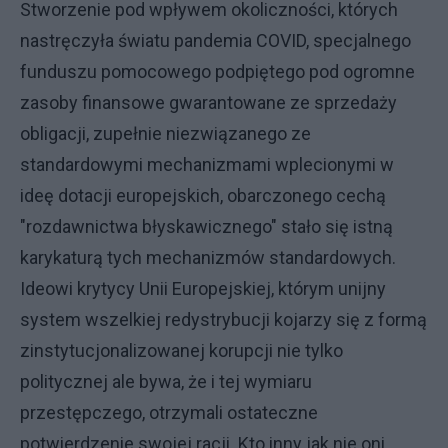
Stworzenie pod wpływem okoliczności, których
nastręczyła światu pandemia COVID, specjalnego
funduszu pomocowego podpiętego pod ogromne
zasoby finansowe gwarantowane ze sprzedaży
obligacji, zupełnie niezwiązanego ze
standardowymi mechanizmami wplecionymi w
ideę dotacji europejskich, obarczonego cechą
"rozdawnictwa błyskawicznego" stało się istną
karykaturą tych mechanizmów standardowych.
Ideowi krytycy Unii Europejskiej, którym unijny
system wszelkiej redystrybucji kojarzy się z formą
zinstytucjonalizowanej korupcji nie tylko
politycznej ale bywa, że i tej wymiaru
przestępczego, otrzymali ostateczne
potwierdzenie swojej racji. Kto inny jak nie oni,