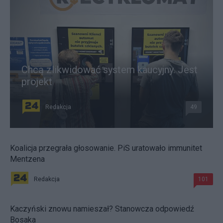
Chcą zlikwidować system kaucyjny. Jest
projekt
Redakcja
49
Koalicja przegrała głosowanie. PiS uratowało immunitet
Mentzena
Redakcja
101
Kaczyński znowu namieszał? Stanowcza odpowiedź
Bosaka