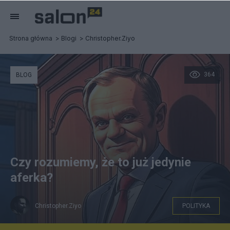
Strona główna
Blogi
Christopher.Ziyo
364
BLOG
Czy rozumiemy, że to już jedynie
aferka?
Christopher.Ziyo
POLITYKA
Donald Tusk / GROK