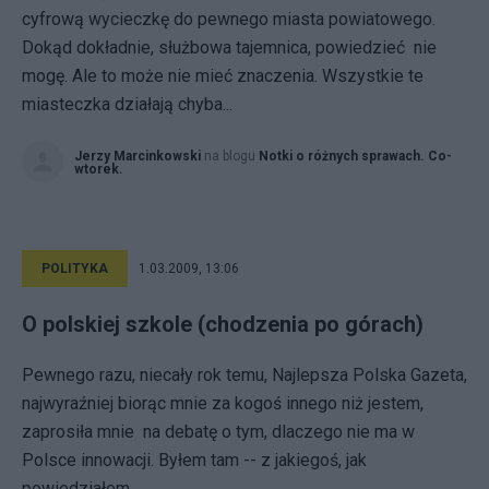
cyfrową wycieczkę do pewnego miasta powiatowego.
Dokąd dokładnie, służbowa tajemnica, powiedzieć nie
mogę. Ale to może nie mieć znaczenia. Wszystkie te
miasteczka działają chyba...
Jerzy Marcinkowski
na blogu
Notki o różnych sprawach. Co-
wtorek.
POLITYKA
1.03.2009, 13:06
O polskiej szkole (chodzenia po górach)
Pewnego razu, niecały rok temu, Najlepsza Polska Gazeta,
najwyraźniej biorąc mnie za kogoś innego niż jestem,
zaprosiła mnie na debatę o tym, dlaczego nie ma w
Polsce innowacji. Byłem tam -- z jakiegoś, jak
powiedziałem,...