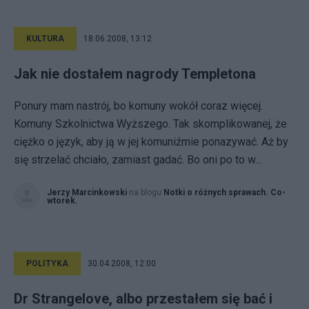
KULTURA
18.06.2008, 13:12
Jak nie dostałem nagrody Templetona
Ponury mam nastrój, bo komuny wokół coraz więcej.
Komuny Szkolnictwa Wyższego. Tak skomplikowanej, że
ciężko o język, aby ją w jej komuniźmie ponazywać. Aż by
się strzelać chciało, zamiast gadać. Bo oni po to w...
Jerzy Marcinkowski
na blogu
Notki o różnych sprawach. Co-
wtorek.
POLITYKA
30.04.2008, 12:00
Dr Strangelove, albo przestałem się bać i