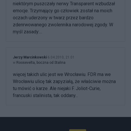
niektórym puszczały nerwy Transparent wzbudzał
emocje. Trzymający go człowiek został na moich
oczach uderzony w twarz przez bardzo
zdenrwowanego zwolennika narodowej zgody. W
myśl zasady:...
Jerzy Marcinkowski
6.04.2010, 21:01
w
Roosevelta, boczna od Stalina
więcej takich ulic jest we Wrocławiu. FDR ma we
Wrocławiu ulicę tak zapyziałą, że właściwie można
tu mówić o karze. Ale niejaki F. Joliot-Curie,
francuski stalinista, tak oddany...