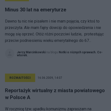
Minus 30 lat na emeryturze
Dawno tu nic nie pisałem i nie mam pojęcia, czy ktoś to
przeczyta. Ale mam fajny dowcip do opowiedzenia i nie
mogę się oprzeć. Otóż różni poczciwi ludzie, protestując
przeciw podniesieniu wieku emerytalnego do 67...
Jerzy Marcinkowski
na blogu
Notki o różnych sprawach. Co-
wtorek.
ROZMAITOŚCI
16.06.2009, 14:07
Reportażyk wirtualny z miasta powiatowego
w Polsce A
W rocznicę tzw. upadku komunizmu zapraszam na