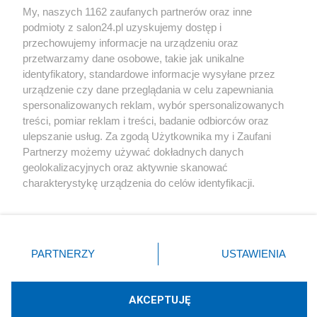
My, naszych 1162 zaufanych partnerów oraz inne
podmioty z salon24.pl uzyskujemy dostęp i
Społeczeństwo
przechowujemy informacje na urządzeniu oraz
przetwarzamy dane osobowe, takie jak unikalne
Kultura
identyfikatory, standardowe informacje wysyłane przez
urządzenie czy dane przeglądania w celu zapewniania
spersonalizowanych reklam, wybór spersonalizowanych
treści, pomiar reklam i treści, badanie odbiorców oraz
ulepszanie usług. Za zgodą Użytkownika my i Zaufani
X
Facebook
Instagram
Youtube
Partnerzy możemy używać dokładnych danych
geolokalizacyjnych oraz aktywnie skanować
charakterystykę urządzenia do celów identyfikacji.
Web Content Media sp. z o. o. © 2022
Ponieważ cenimy Twoją prywatność, prosimy o zgodę na
korzystanie z tych technologii poprzez kliknięcie
„Akceptuję”. Zgoda jest dobrowolna i zawsze możesz ją
Pomoc
O nas
Praca
Reklama
Kontakt
zmienić/wycofać klikając przycisk ustawień prywatności
PARTNERZY
USTAWIENIA
znajdujący się w lewym dolnym rogu strony
. Niektóre
rodzaje przetwarzania danych nie wymagają zgody
użytkownika, ale masz prawo sprzeciwić się takiemu
AKCEPTUJĘ
przetwarzaniu. Preferencje będą miały zastosowania tylko