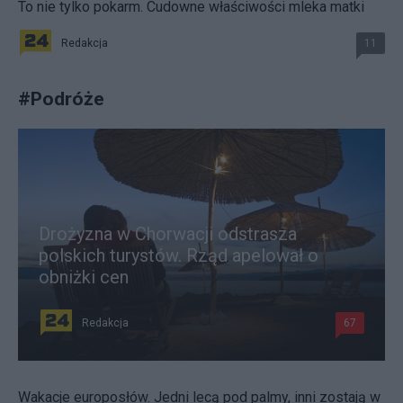
To nie tylko pokarm. Cudowne właściwości mleka matki
Redakcja
11
#
Podróże
Drożyzna w Chorwacji odstrasza
polskich turystów. Rząd apelował o
obniżki cen
Redakcja
67
Wakacje europosłów. Jedni lecą pod palmy, inni zostają w