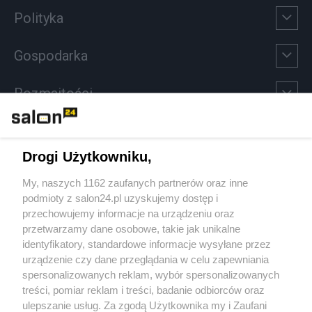
Polityka
Gospodarka
Rozmaitości
Technologie
Drogi Użytkowniku,
Sport
My, naszych 1162 zaufanych partnerów oraz inne
podmioty z salon24.pl uzyskujemy dostęp i
Społeczeństwo
przechowujemy informacje na urządzeniu oraz
przetwarzamy dane osobowe, takie jak unikalne
Kultura
identyfikatory, standardowe informacje wysyłane przez
urządzenie czy dane przeglądania w celu zapewniania
spersonalizowanych reklam, wybór spersonalizowanych
treści, pomiar reklam i treści, badanie odbiorców oraz
ulepszanie usług. Za zgodą Użytkownika my i Zaufani
X
Facebook
Instagram
Youtube