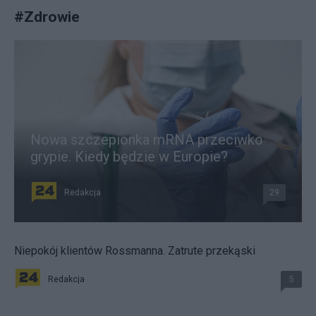
#
Zdrowie
Nowa szczepionka mRNA przeciwko
grypie. Kiedy będzie w Europie?
Redakcja
29
Niepokój klientów Rossmanna. Zatrute przekąski
Redakcja
5