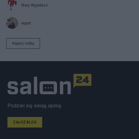
Stary Wyjadacz
report
Napisz notkę
Podziel się swoją opinią
ZAŁÓŻ BLOG