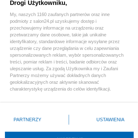
Drogi Użytkowniku,
Sport
My, naszych 1160 zaufanych partnerów oraz inne
podmioty z salon24.pl uzyskujemy dostęp i
Społeczeństwo
przechowujemy informacje na urządzeniu oraz
przetwarzamy dane osobowe, takie jak unikalne
Kultura
identyfikatory, standardowe informacje wysyłane przez
urządzenie czy dane przeglądania w celu zapewniania
spersonalizowanych reklam, wybór spersonalizowanych
treści, pomiar reklam i treści, badanie odbiorców oraz
ulepszanie usług. Za zgodą Użytkownika my i Zaufani
X
Facebook
Instagram
Youtube
Partnerzy możemy używać dokładnych danych
geolokalizacyjnych oraz aktywnie skanować
charakterystykę urządzenia do celów identyfikacji.
Web Content Media sp. z o. o. © 2022
Ponieważ cenimy Twoją prywatność, prosimy o zgodę na
korzystanie z tych technologii poprzez kliknięcie
„Akceptuję”. Zgoda jest dobrowolna i zawsze możesz ją
Pomoc
O nas
Praca
Reklama
Kontakt
zmienić/wycofać klikając przycisk ustawień prywatności
PARTNERZY
USTAWIENIA
znajdujący się w lewym dolnym rogu strony
. Niektóre
rodzaje przetwarzania danych nie wymagają zgody
użytkownika, ale masz prawo sprzeciwić się takiemu