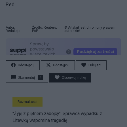
Red.
Autor:
Źródło: Reuters,
© Artykuł jest chroniony prawem
Redakcja
PAP
autorskim.
Udostępnij
Udostępnij
Lubię to!
Skomentuj
4
Obserwuj notkę
Rozmaitości
"Żyję z piętnem zabójcy". Sprawca wypadku z
Litewką wspomina tragedię