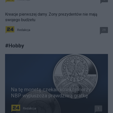
Kreacje pierwszej damy. Żony prezydentów nie mają
swojego budżetu
Redakcja
29
#
Hobby
Na tę monetę czekali kolekcjonerzy.
NBP wypuszcza prawdziwą gratkę
Redakcja
1