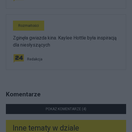
Rozmaitości
Zginęła gwiazda kina. Kaylee Hottle była inspiracją
dla niesłyszących
Redakcja
Komentarze
POKAŻ KOMENTARZE (4)
Inne tematy w dziale