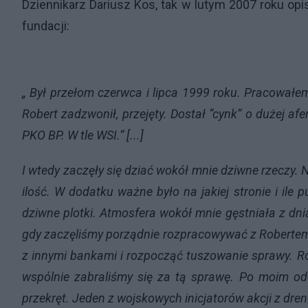
Dziennikarz Dariusz Kos, tak w lutym 2007 roku opi
fundacji:
„
Był przełom czerwca i lipca 1999 roku. Pracowałem
Robert zadzwonił, przejęty. Dostał “cynk” o dużej af
PKO BP. W tle WSI.” [...]
I wtedy zaczęły się dziać wokół mnie dziwne rzeczy. 
ilość. W dodatku ważne było na jakiej stronie i ile pu
dziwne plotki. Atmosfera wokół mnie gęstniała z dn
gdy zaczęliśmy porządnie rozpracowywać z Robertem ak
z innymi bankami i rozpocząć tuszowanie sprawy. Ro
wspólnie zabraliśmy się za tą sprawę. Po moim ode
przekręt. Jeden z wojskowych inicjatorów akcji z dr