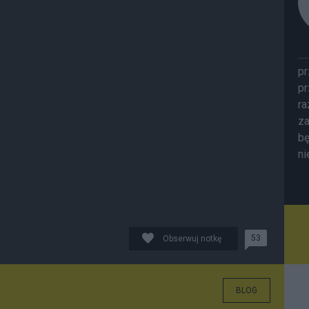
..
pr
pr
ra
za
bę
ni
53
Obserwuj notkę
BLOG