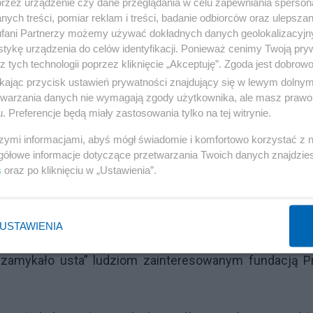
przez urządzenie czy dane przeglądania w celu zapewniania sperson
ych treści, pomiar reklam i treści, badanie odbiorców oraz ulepszan
fani Partnerzy możemy używać dokładnych danych geolokalizacyjn
zonych w raporcie nie jest żadną sensacją. Te sprawy o
tykę urządzenia do celów identyfikacji. Ponieważ cenimy Twoją pry
usaka. W 2000 roku, kiedy kierowałem MON, sprawa zosta
z tych technologii poprzez kliknięcie „Akceptuję”. Zgoda jest dobro
ikając przycisk ustawień prywatności znajdujący się w lewym dolny
etwarzania danych nie wymagają zgody użytkownika, ale masz prawo 
. Preferencje będą miały zastosowania tylko na tej witrynie.
Reklama
szymi informacjami, abyś mógł świadomie i komfortowo korzystać z
i, co sprawiło, że Komorowski, najwyraźniej pod wp
gółowe informacje dotyczące przetwarzania Twoich danych znajdzi
ako minister ON dopełnił swoich obowiązków? Czy na p
s
oraz po kliknięciu w „Ustawienia”.
ci obecnego marszałka i jego przyjaciółmi z WSI?
ł” dziennikarza jako ofiarę kombinacji operacyjnej słu
USTAWIENIA
„zamykało usta” ludziom zainteresowanym fundacją Pr