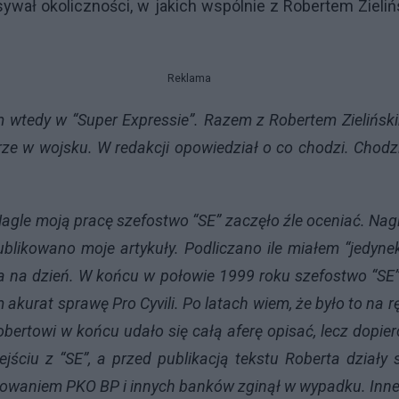
sywał okoliczności, w jakich wspólnie z Robertem Ziel
Reklama
 wtedy w “Super Expressie”. Razem z Robertem Zielińskim
erze w wojsku. W redakcji opowiedział o co chodzi. Chodz
Nagle moją pracę szefostwo “SE” zaczęło źle oceniać. Nagle
blikowano moje artykuły. Podliczano ile miałem “jedynek”, i
ia na dzień. W końcu w połowie 1999 roku szefostwo “SE”
urat sprawę Pro Cyvili. Po latach wiem, że było to na rę
bertowi w końcu udało się całą aferę opisać, lecz dopie
jściu z “SE”, a przed publikacją tekstu Roberta dzia
enowaniem PKO BP i innych banków zginął w wypadku. Inne