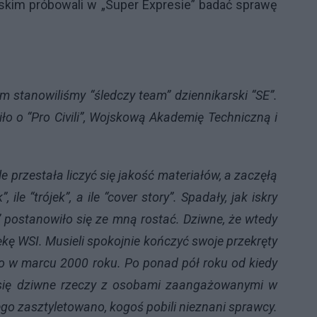
ińskim próbowali w „Super Expresie” badać sprawę
 stanowiliśmy “śledczy team” dziennikarski “SE”.
iło o “Pro Civili”, Wojskową Akademię Techniczną i
 przestała liczyć się jakość materiałów, a zaczęłą
le “trójek”, a ile “cover story”. Spadały, jak iskry
 postanowiło się ze mną rostać. Dziwne, że wtedy
kę WSI. Musieli spokojnie kończyć swoje przekręty
ro w marcu 2000 roku. Po ponad pół roku od kiedy
ły się dziwne rzeczy z osobami zaangażowanymi w
go zasztyletowano, kogoś pobili nieznani sprawcy.