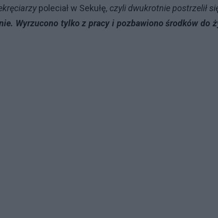
ekręciarzy
poleciał w Sekułę
, czyli dwukrotnie postrzelił s
ie. Wyrzucono tylko z pracy i pozbawiono środków do ży