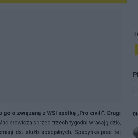
T
P
go o związaną z WSI spółkę „Pro civili”. Drugi
Bl
acierewicza sprzed trzech tygodni wracają dziś,
sji ds. służb specjalnych. Specyfika prac tej