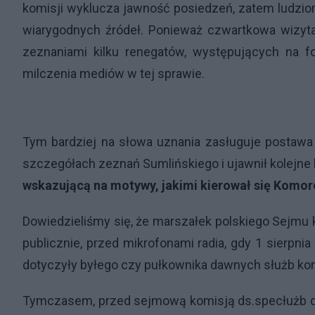
komisji wyklucza jawność posiedzeń, zatem ludzio
wiarygodnych źródeł. Ponieważ czwartkowa wizyta 
zeznaniami kilku renegatów, występujących na 
milczenia mediów w tej sprawie.
Tym bardziej na słowa uznania zasługuje postawa 
szczegółach zeznań Sumlińskiego i ujawnił kolejn
wskazującą na motywy, jakimi kierował się Komoro
Dowiedzieliśmy się, że marszałek polskiego Sejmu 
publicznie, przed mikrofonami radia, gdy 1 sierpni
dotyczyły byłego czy pułkownika dawnych służb kom
Tymczasem, przed sejmową komisją ds.specłużb dzi