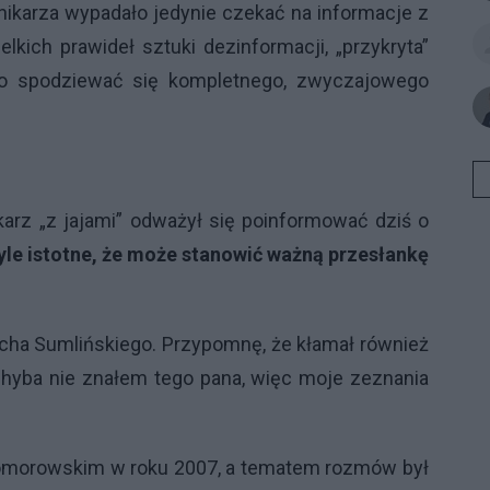
ikarza wypadało jedynie czekać na informacje z
ich prawideł sztuki dezinformacji, „przykryta”
ło spodziewać się kompletnego, zwyczajowego
arz „z jajami” odważył się poinformować dziś o
yle istotne, że może stanowić ważną przesłankę
echa Sumlińskiego. Przypomnę, że kłamał również
, chyba nie znałem tego pana, więc moje zeznania
 Komorowskim w roku 2007, a tematem rozmów był