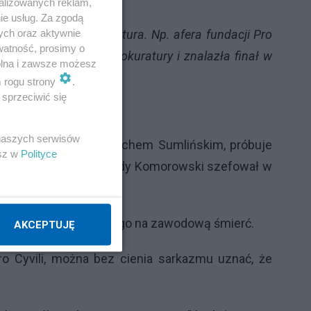
alizowanych reklam,
ie usług. Za zgodą
ych oraz aktywnie
d dawna bada prokuratura. Np. afera fundacji Pro
watność, prosimy o
ła skierowana do prokuratury i znalazła finał w
wolna i zawsze możesz
m rogu strony
.
sprzeciwić się
 naszych serwisów
ływem rozmów z Wojciechem Sumlińskim, próbuje
esz w
Polityce
ewno dotyczy okresu, gdy Komorowski szefował w
żb i świadomie skazał go na zawodową śmierć.
AKCEPTUJĘ
o Cyvili, można bez cienia sarkazmu uznać, że