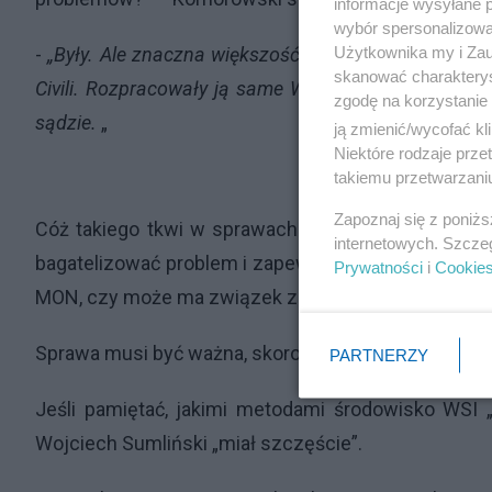
informacje wysyłane 
wybór spersonalizowan
Użytkownika my i Zau
-
„Były. Ale znaczna większość grzechów WSI przytoc
skanować charakterys
Civili. Rozpracowały ją same WSI za czasów gen. R
zgodę na korzystanie 
sądzie.
„
ją zmienić/wycofać kl
Niektóre rodzaje prz
takiemu przetwarzaniu
Zapoznaj się z poniż
Cóż takiego tkwi w sprawach dotyczących fundacj
internetowych. Szcze
bagatelizować problem i
zapewnia publicznie, że j
Prywatności
i
Cookie
MON, czy może ma związek z czasem innej aktywnoś
Sprawa musi być ważna, skoro Komorowski „wytypowa
PARTNERZY
Jeśli pamiętać, jakimi metodami środowisko WSI 
Wojciech Sumliński „miał szczęście”.