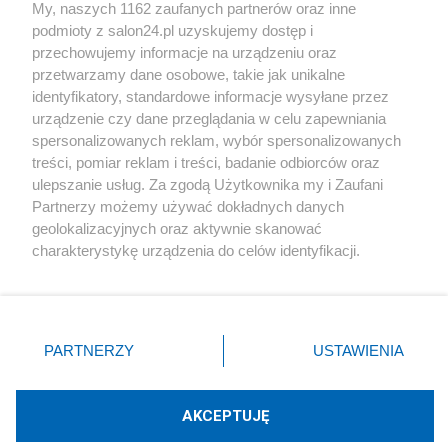
My, naszych 1162 zaufanych partnerów oraz inne
podmioty z salon24.pl uzyskujemy dostęp i
Społeczeństwo
przechowujemy informacje na urządzeniu oraz
przetwarzamy dane osobowe, takie jak unikalne
Kultura
identyfikatory, standardowe informacje wysyłane przez
urządzenie czy dane przeglądania w celu zapewniania
spersonalizowanych reklam, wybór spersonalizowanych
treści, pomiar reklam i treści, badanie odbiorców oraz
ulepszanie usług. Za zgodą Użytkownika my i Zaufani
X
Facebook
Instagram
Youtube
Partnerzy możemy używać dokładnych danych
geolokalizacyjnych oraz aktywnie skanować
charakterystykę urządzenia do celów identyfikacji.
Web Content Media sp. z o. o. © 2022
Ponieważ cenimy Twoją prywatność, prosimy o zgodę na
korzystanie z tych technologii poprzez kliknięcie
„Akceptuję”. Zgoda jest dobrowolna i zawsze możesz ją
Pomoc
O nas
Praca
Reklama
Kontakt
zmienić/wycofać klikając przycisk ustawień prywatności
PARTNERZY
USTAWIENIA
znajdujący się w lewym dolnym rogu strony
. Niektóre
rodzaje przetwarzania danych nie wymagają zgody
użytkownika, ale masz prawo sprzeciwić się takiemu
AKCEPTUJĘ
przetwarzaniu. Preferencje będą miały zastosowania tylko
Technologię dostarcza:
W3media.pl