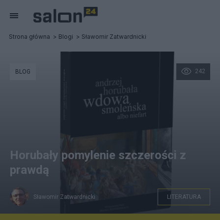
Strona główna
Blogi
Sławomir Zatwardnicki
242
BLOG
Horubały pomylenie szczerości z
prawdą
Sławomir Zatwardnicki
LITERATURA
Źródło zdjęcia: strona wydawcy