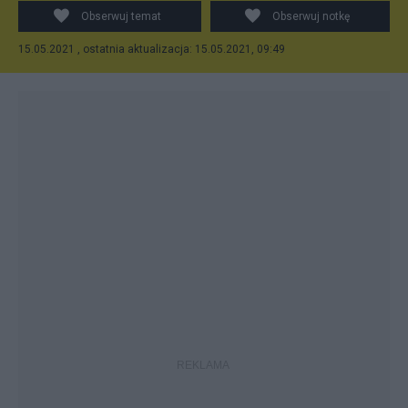
Obserwuj temat
Obserwuj notkę
15.05.2021 , ostatnia aktualizacja: 15.05.2021, 09:49