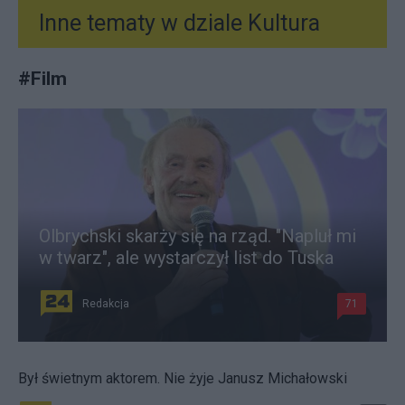
Inne tematy w dziale
Kultura
#
Film
Olbrychski skarży się na rząd. "Napluł mi
w twarz", ale wystarczył list do Tuska
Redakcja
71
Był świetnym aktorem. Nie żyje Janusz Michałowski