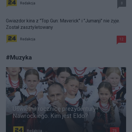
Redakcja
8
Gwiazdor kina z "Top Gun: Maverick" i "Jumanji" nie żyje.
Został zasztyletowany
Redakcja
12
#
Muzyka
Uświetnił rocznicę prezydentury
Nawrockiego. Kim jest Eldo?
Redakcja
75