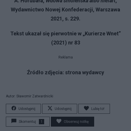
A. Horubała,
Wdowa smoleńska albo niefart
,
Wydawnictwo Nowej Konfederacji, Warszawa
2021, s. 229.
Tekst ukazał się pierwotnie w „Kurierze Wnet”
(2021) nr 83
Reklama
Źródło zdjęcia: strona wydawcy
Autor: Sławomir Zatwardnicki
Udostępnij
Udostępnij
Lubię to!
Skomentuj
1
Obserwuj notkę