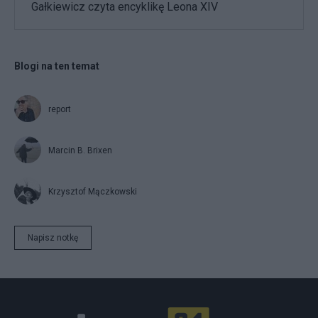
Gałkiewicz czyta encyklikę Leona XIV
Blogi na ten temat
report
Marcin B. Brixen
Krzysztof Mączkowski
Napisz notkę