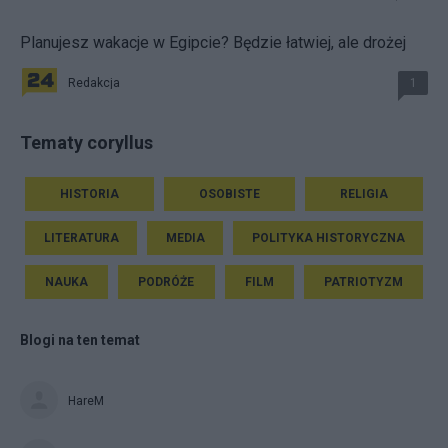
Planujesz wakacje w Egipcie? Będzie łatwiej, ale drożej
Redakcja
1
Tematy coryllus
HISTORIA
OSOBISTE
RELIGIA
LITERATURA
MEDIA
POLITYKA HISTORYCZNA
NAUKA
PODRÓŻE
FILM
PATRIOTYZM
Blogi na ten temat
HareM