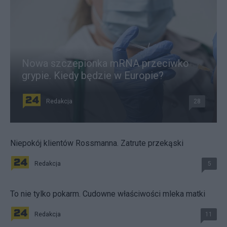
Nowa szczepionka mRNA przeciwko
grypie. Kiedy będzie w Europie?
Redakcja
28
Niepokój klientów Rossmanna. Zatrute przekąski
Redakcja
5
To nie tylko pokarm. Cudowne właściwości mleka matki
Redakcja
11