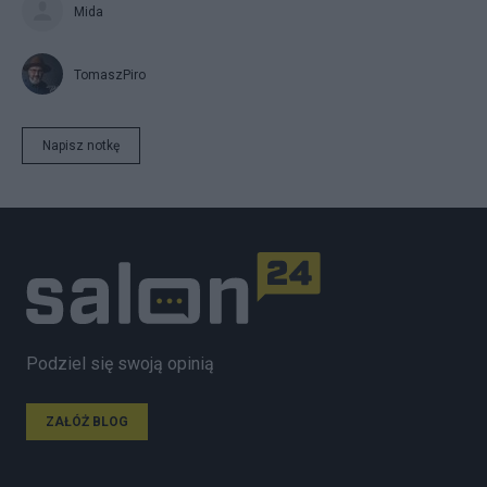
Mida
TomaszPiro
Napisz notkę
Podziel się swoją opinią
ZAŁÓŻ BLOG