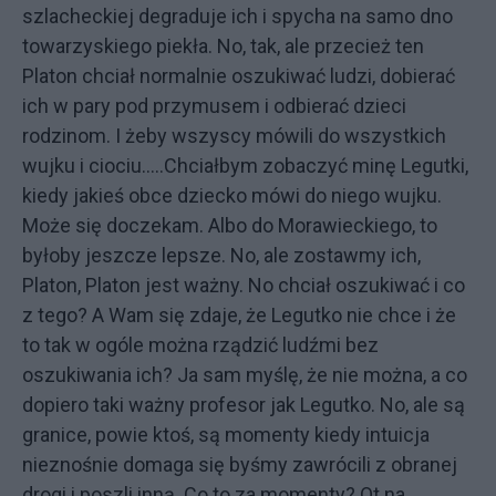
szlacheckiej degraduje ich i spycha na samo dno
towarzyskiego piekła. No, tak, ale przecież ten
Platon chciał normalnie oszukiwać ludzi, dobierać
ich w pary pod przymusem i odbierać dzieci
rodzinom. I żeby wszyscy mówili do wszystkich
wujku i ciociu…..Chciałbym zobaczyć minę Legutki,
kiedy jakieś obce dziecko mówi do niego wujku.
Może się doczekam. Albo do Morawieckiego, to
byłoby jeszcze lepsze. No, ale zostawmy ich,
Platon, Platon jest ważny. No chciał oszukiwać i co
z tego? A Wam się zdaje, że Legutko nie chce i że
to tak w ogóle można rządzić ludźmi bez
oszukiwania ich? Ja sam myślę, że nie można, a co
dopiero taki ważny profesor jak Legutko. No, ale są
granice, powie ktoś, są momenty kiedy intuicja
nieznośnie domaga się byśmy zawrócili z obranej
drogi i poszli inną. Co to za momenty? Ot na