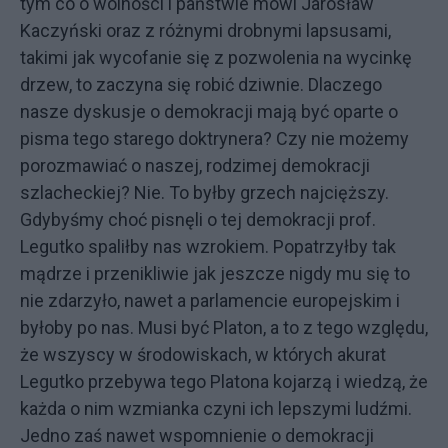
tym co o wolności i państwie mówi Jarosław
Kaczyński oraz z różnymi drobnymi lapsusami,
takimi jak wycofanie się z pozwolenia na wycinkę
drzew, to zaczyna się robić dziwnie. Dlaczego
nasze dyskusje o demokracji mają być oparte o
pisma tego starego doktrynera? Czy nie możemy
porozmawiać o naszej, rodzimej demokracji
szlacheckiej? Nie. To byłby grzech najcięższy.
Gdybyśmy choć pisnęli o tej demokracji prof.
Legutko spaliłby nas wzrokiem. Popatrzyłby tak
mądrze i przenikliwie jak jeszcze nigdy mu się to
nie zdarzyło, nawet a parlamencie europejskim i
byłoby po nas. Musi być Platon, a to z tego względu,
że wszyscy w środowiskach, w których akurat
Legutko przebywa tego Platona kojarzą i wiedzą, że
każda o nim wzmianka czyni ich lepszymi ludźmi.
Jedno zaś nawet wspomnienie o demokracji