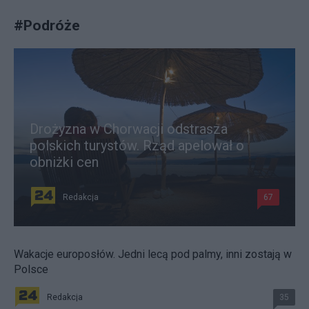
#
Podróże
Drożyzna w Chorwacji odstrasza
polskich turystów. Rząd apelował o
obniżki cen
Redakcja
67
Wakacje europosłów. Jedni lecą pod palmy, inni zostają w
Polsce
Redakcja
35