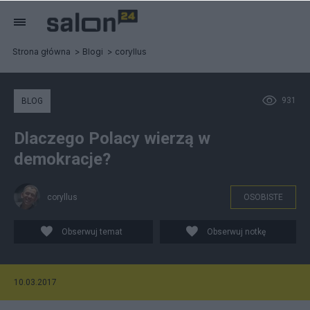
Strona główna
Blogi
coryllus
931
BLOG
Dlaczego Polacy wierzą w
demokracje?
coryllus
OSOBISTE
Obserwuj temat
Obserwuj notkę
10.03.2017