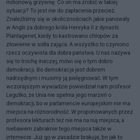
milionową grzywnę. Co on ma zrobić w takiej
sytuacji? To jest nie do zapłacenia przecież.
Znaleźliśmy się w okolicznościach jakie panowały
w Anglii za dobrego króla Henryka II z dynastii
Plantagenet, kiedy to kastrowano chłopów za
złowienie w sidła zająca. A wszystko to czyniono
rzecz oczywista dla dobra państwa. U nas nazywa
się to trochę inaczej, mówi się o tym dobro
demokracji. Bo demokracja jest dobrem
nadrzędnym i musimy ją pielęgnować. W tym
wczorajszym wywiadzie powiedział nam profesor
Legutko, że Unia nie spełnia jego marzeń o
demokracji, bo w parlamencie europejskim nie ma
miejsca na różnorodność. W proponowanych przez
profesora lekturach też nie ma na nią miejsca, a
niebawem zabraknie tego miejsca także w
internecie. Już go w zasadzie brakuje, bo jak to