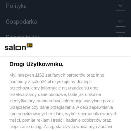
Polityka
Gospodarka
Rozmaitości
Technologie
Drogi Użytkowniku,
Sport
My, naszych 1162 zaufanych partnerów oraz inne
podmioty z salon24.pl uzyskujemy dostęp i
Społeczeństwo
przechowujemy informacje na urządzeniu oraz
przetwarzamy dane osobowe, takie jak unikalne
Kultura
identyfikatory, standardowe informacje wysyłane przez
urządzenie czy dane przeglądania w celu zapewniania
spersonalizowanych reklam, wybór spersonalizowanych
treści, pomiar reklam i treści, badanie odbiorców oraz
ulepszanie usług. Za zgodą Użytkownika my i Zaufani
X
Facebook
Instagram
Youtube