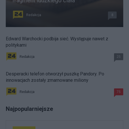
fragment ludzkiego ciała
Redakcja
8
Edward Warchocki podbija sieć. Występuje nawet z
politykami
Redakcja
25
Desperacki telefon otworzył puszkę Pandory. Po
innowacjach zostały zmarnowane miliony
Redakcja
75
Najpopularniejsze