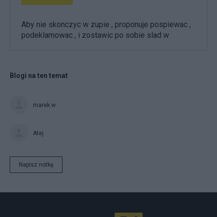
Aby nie skonczyc w zupie , proponuje pospiewac ,
podeklamowac , i zostawic po sobie slad w
Blogi na ten temat
marek.w
Atej
Napisz notkę