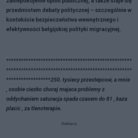
zaniepokojenie opinii publicznej, a także staje się
przedmiotem debaty politycznej – szczególnie w
kontekście bezpieczeństwa wewnętrznego i
efektywności belgijskiej polityki migracyjnej.
***************************************************
***************************************************
******************
250. tysiecy przestepcow, a mnie
, osobie ciezko choraj majaca problemy z
oddychaniem saturacja spada czasem do 81 , kaza
placic , za tlenoterapie.
Reklama