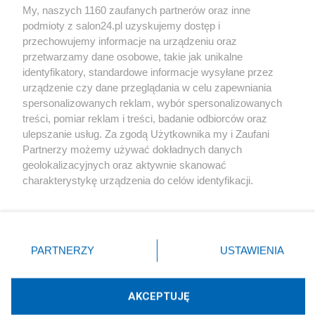
My, naszych 1160 zaufanych partnerów oraz inne
podmioty z salon24.pl uzyskujemy dostęp i
Społeczeństwo
przechowujemy informacje na urządzeniu oraz
przetwarzamy dane osobowe, takie jak unikalne
Kultura
identyfikatory, standardowe informacje wysyłane przez
urządzenie czy dane przeglądania w celu zapewniania
spersonalizowanych reklam, wybór spersonalizowanych
treści, pomiar reklam i treści, badanie odbiorców oraz
ulepszanie usług. Za zgodą Użytkownika my i Zaufani
X
Facebook
Instagram
Youtube
Partnerzy możemy używać dokładnych danych
geolokalizacyjnych oraz aktywnie skanować
charakterystykę urządzenia do celów identyfikacji.
Web Content Media sp. z o. o. © 2022
Ponieważ cenimy Twoją prywatność, prosimy o zgodę na
korzystanie z tych technologii poprzez kliknięcie
„Akceptuję”. Zgoda jest dobrowolna i zawsze możesz ją
Pomoc
O nas
Praca
Reklama
Kontakt
zmienić/wycofać klikając przycisk ustawień prywatności
PARTNERZY
USTAWIENIA
znajdujący się w lewym dolnym rogu strony
. Niektóre
rodzaje przetwarzania danych nie wymagają zgody
użytkownika, ale masz prawo sprzeciwić się takiemu
AKCEPTUJĘ
przetwarzaniu. Preferencje będą miały zastosowania tylko