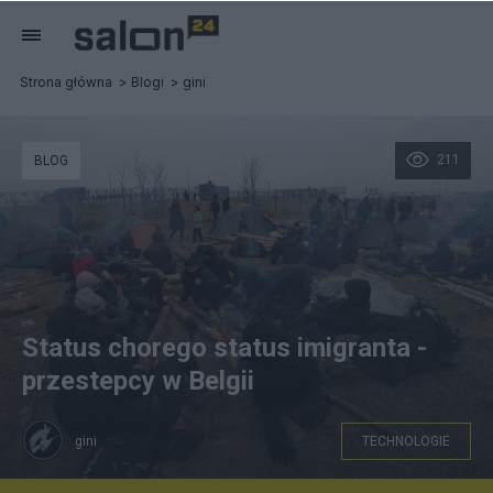
Strona główna
Blogi
gini
211
BLOG
Status chorego status imigranta -
przestepcy w Belgii
gini
TECHNOLOGIE