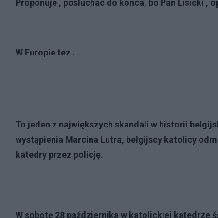
Proponuje , posluchac do konca, bo Pan Lisicki , op
W Europie tez .
To jeden z największych skandali w historii belgij
wystąpienia Marcina Lutra, belgijscy katolicy odm
katedry przez policję.
W sobotę 28 października w katolickiej katedrze ś