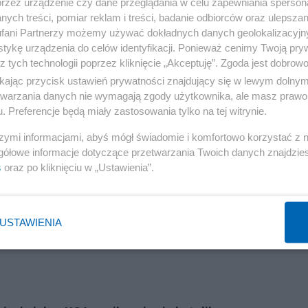
przez urządzenie czy dane przeglądania w celu zapewniania sperson
ych treści, pomiar reklam i treści, badanie odbiorców oraz ulepszan
Reklama
fani Partnerzy możemy używać dokładnych danych geolokalizacyjn
tykę urządzenia do celów identyfikacji. Ponieważ cenimy Twoją pry
a po swciecie, a wlasciwie narzucona czesci swiata .
z tych technologii poprzez kliknięcie „Akceptuję”. Zgoda jest dobro
ikając przycisk ustawień prywatności znajdujący się w lewym dolny
etwarzania danych nie wymagają zgody użytkownika, ale masz prawo 
o ten drugi mial byc dobry i mial byc Jego synem na
. Preferencje będą miały zastosowania tylko na tej witrynie.
szymi informacjami, abyś mógł świadomie i komfortowo korzystać z
gółowe informacje dotyczące przetwarzania Twoich danych znajdzi
s
oraz po kliknięciu w „Ustawienia”.
 , ci tzw ewangelicy, czyli chrzescijanscy syjonisci, -
USTAWIENIA
Reklama