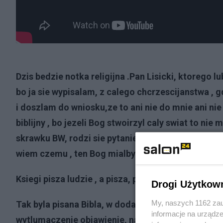
Dzis bedzie notka religijna .Pan Lisicki, ktorego l
bo ja sie wypisalam, z calego chcrzescijanstwa , g
i doszlam do wniosku,ze to ani nie do mnie ani nie 
biblijny , bo jezeli Bog stwoirzyl caly swiat to ni
skrawku BW, rodzi sie pytanie, jezeli Bog stworzyl
wiem czemu , ten Bog mialby sie skupic jedynie n
Ksiegi pisza ludzie , a pisza, przewaznie to co chca
Drogi Użytkow
My, naszych 1162 zau
Tak byla pisana Bibla, w dodatku podrzucana , gdd
informacje na urządze
wytlumaczenie objawienie, natchnienie i jak z ty