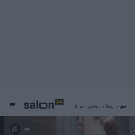
Strona główna
Blogi
gini
gini