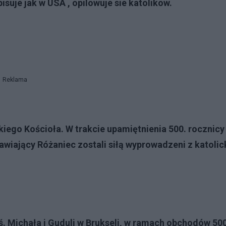
isuje jak w USA , opilowuje sie katolikow.
Reklama
skiego Kościoła. W trakcie upamiętnienia 500. rocznicy
awiający Różaniec zostali siłą wyprowadzeni z katolic
ś. Michała i Guduli w Brukseli, w ramach obchodów 500