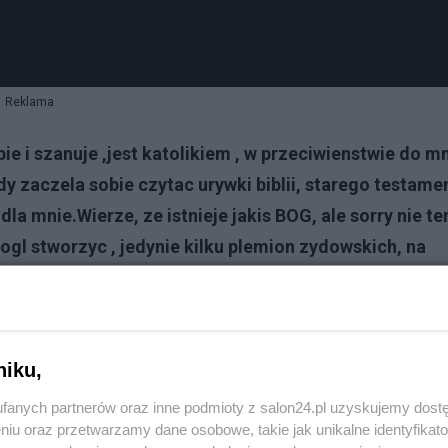
Reklama
ubie i szanuje ,jest katolikiem , w przeciwienstwie do m
dy zaczela sobie czytac urywki biblii, starego testame
dla mnie.Wierze, ze istnieje jakis BOG, ale sorry nie te
e mogl stworzyc , jedynie kilku plemion zydowskich, na
 ziemie, to cala, z roznymi jej mieszkancami, wiec nie
a rzymianach.
, zeby uwierzyli w to inni, a oni odniesli z tego korzysc
niku,
fanych partnerów oraz inne podmioty z salon24.pl uzyskujemy dost
zie sie da.Jezeli cos sie nie zgadzalo ,mamy jedyne
niu oraz przetwarzamy dane osobowe, takie jak unikalne identyfikat
m dyskutowac?