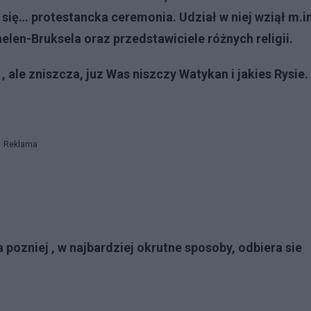
się… protestancka ceremonia. Udział w niej wziął m.in
elen-Bruksela oraz przedstawiciele różnych religii.
, ale zniszcza, juz Was niszczy Watykan i jakies Rysie.
Reklama
a pozniej , w najbardziej okrutne sposoby, odbiera sie