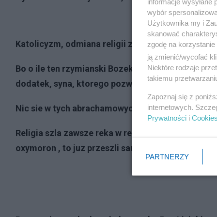
informacje wysyłane 
wybór spersonalizowan
Użytkownika my i Zau
skanować charakterys
Katolicyzm, odmiana religii zydowskiej rozniesion
zgodę na korzystanie 
ją zmienić/wycofać kl
Niektóre rodzaje prz
Bo o ile ten rzymianski Bozek, jest zly i msciwy, t
takiemu przetwarzaniu
dodatek, syna, ktorego pozwolil zabic.
Zapoznaj się z poniż
internetowych. Szcze
Nic sie w tych abrachamowych religiach nie klei.
Prywatności
i
Cookie
Religia szla zawsze reka w reke z polityka , a w USA
oxymoron , to juz przeszli samych siebie .
PARTNERZY