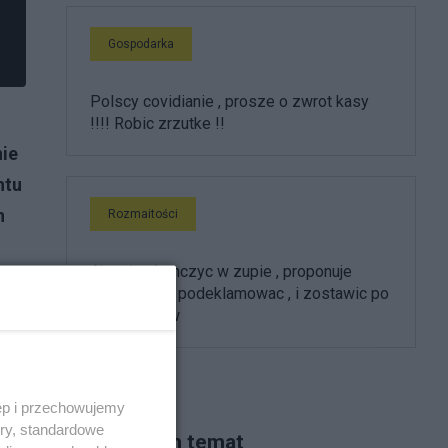
Gospodarka
Polscy covidianie , prosze o zwrot kasy
!!!! Robic zrzutke !!
nie
ntu
n
Rozmaitości
Aby nie skonczyc w zupie , proponuje
pospiewac , podeklamowac , i zostawic po
sobie slad w
i.
ęp i przechowujemy
ory, standardowe
Piszą na ten temat