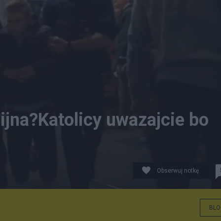
gijna?Katolicy uwazajcie bo
Obserwuj notkę
BLO