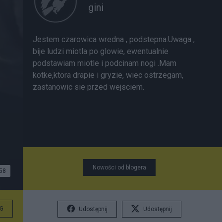
gini
Jestem czarowica wredna , podstepna.Uwaga ,
bije ludzi miotla po glowie, ewentualnie
podstawiam miotle i podcinam nogi .Mam
kotke,ktora drapie i gryzie, wiec ostrzegam,
zastanowic sie przed wejsciem.
Nowości od blogera
58
G
Udostępnij
Udostępnij