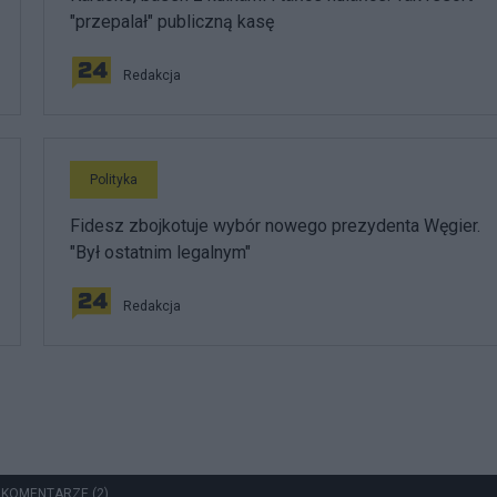
"przepalał" publiczną kasę
Redakcja
Polityka
Fidesz zbojkotuje wybór nowego prezydenta Węgier.
"Był ostatnim legalnym"
Redakcja
 KOMENTARZE (2)