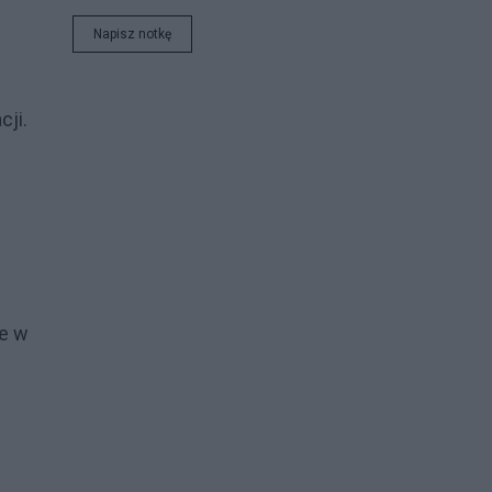
Napisz notkę
cji.
ie w