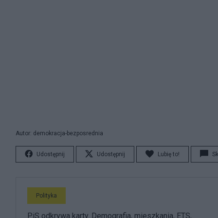
Autor: demokracja-bezposrednia
Udostępnij
Udostępnij
Lubię to!
S
Polityka
PiS odkrywa karty. Demografia, mieszkania, ETS,