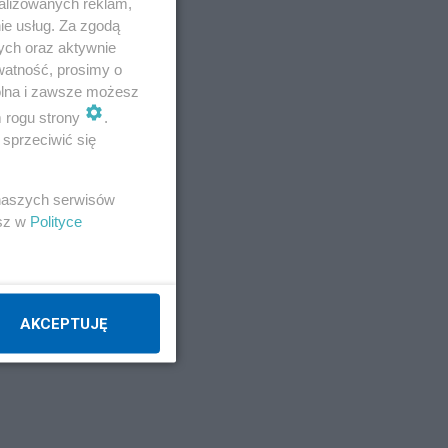
alizowanych reklam,
ie usług. Za zgodą
ych oraz aktywnie
watność, prosimy o
wolna i zawsze możesz
m rogu strony
.
sprzeciwić się
 naszych serwisów
esz w
Polityce
AKCEPTUJĘ