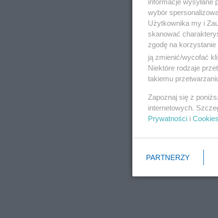
informacje wysyłane 
wybór spersonalizowan
Użytkownika my i Zau
skanować charakterys
zgodę na korzystanie 
ją zmienić/wycofać kl
Niektóre rodzaje prz
takiemu przetwarzaniu
Zapoznaj się z poniż
internetowych. Szcze
Prywatności
i
Cookie
PARTNERZY