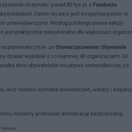
zyszenie otrzymało ponad 80 tys zł. z
Funduszu
 obywatelskich. Celem tej sieci jest wzajemna pomoc w
ami ustawodawczymi. Według polskiego prawa należy
o jest praktycznie niewykonalne dla większości organiza
ma partnerami (m.in ze
Stowarzyszeniem Obywatele
my działać wspólnie z co najmniej 40 organizacjami. Do
załka dwie obywatelskie inicjatywy ustawodawcze, co
ów, lecz również wymiana doświadczeń, wiedzy i wsparc
 któremu możemy promować demokrację bezpośrednią.
Reklama