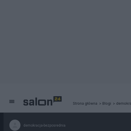
Strona główna
Blogi
demokra
demokracja-bezposrednia