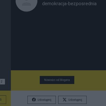
demokracja-bezposrednia
Nowości od blogera
2
G
Udostępnij
Udostępnij