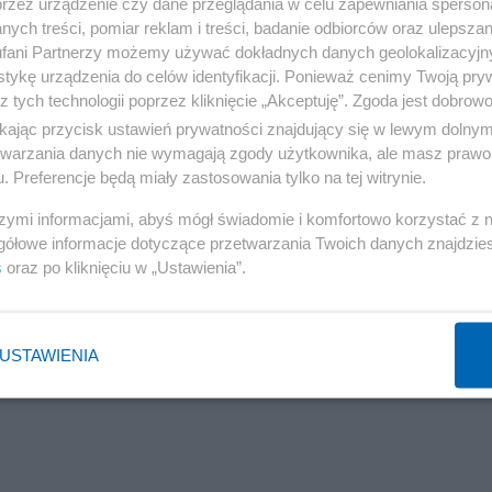
przez urządzenie czy dane przeglądania w celu zapewniania sperson
ych treści, pomiar reklam i treści, badanie odbiorców oraz ulepszan
fani Partnerzy możemy używać dokładnych danych geolokalizacyjn
tykę urządzenia do celów identyfikacji. Ponieważ cenimy Twoją pry
z tych technologii poprzez kliknięcie „Akceptuję”. Zgoda jest dobro
ikając przycisk ustawień prywatności znajdujący się w lewym dolny
etwarzania danych nie wymagają zgody użytkownika, ale masz prawo 
. Preferencje będą miały zastosowania tylko na tej witrynie.
szymi informacjami, abyś mógł świadomie i komfortowo korzystać z
gółowe informacje dotyczące przetwarzania Twoich danych znajdzi
s
oraz po kliknięciu w „Ustawienia”.
USTAWIENIA