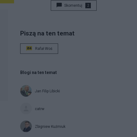
Skomentuj
2
Piszą na ten temat
Rafał Woś
Blogi na ten temat
Jan Filip Libicki
catrw
Zbigniew Kuźmiuk