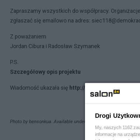
Zapraszamy wszystkich do współpracy. Organizacje 
zgłaszać się emailowo na adres: siec118@demokrac
Z poważaniem
Jordan Cibura i Radosław Szymanek
P.S.
Szczegółowy opis projektu
Wiadomość ukazała się
http://demokracjabezposr
Drogi Użytkow
Photo by
bensonkua
. Available under a
Creative Commons Attr
My, naszych 1162 zau
informacje na urządze