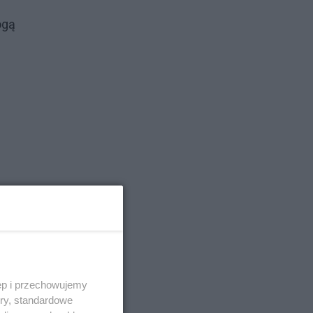
ogą
ęp i przechowujemy
ory, standardowe