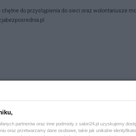
chętne do przystąpienia do sieci oraz wolontariusze m
jabezposrednia.pl
ednia.pl/node/1314
niku,
ibution-Noncommercial
license.
fanych partnerów oraz inne podmioty z salon24.pl uzyskujemy dost
niu oraz przetwarzamy dane osobowe, takie jak unikalne identyfikat