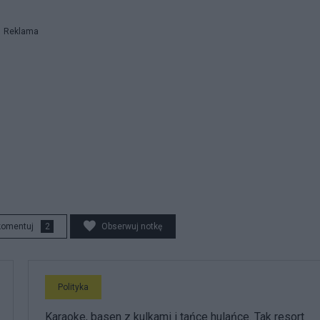
Reklama
komentuj
2
Obserwuj notkę
Polityka
Karaoke, basen z kulkami i tańce hulańce. Tak resort