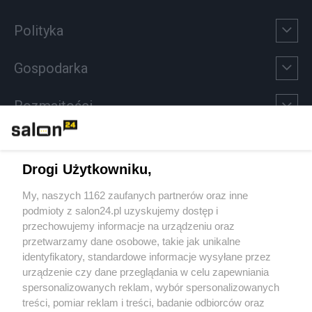
Polityka
Gospodarka
Rozmaitości
Technologie
Drogi Użytkowniku,
Sport
My, naszych 1162 zaufanych partnerów oraz inne
podmioty z salon24.pl uzyskujemy dostęp i
Społeczeństwo
przechowujemy informacje na urządzeniu oraz
przetwarzamy dane osobowe, takie jak unikalne
Kultura
identyfikatory, standardowe informacje wysyłane przez
urządzenie czy dane przeglądania w celu zapewniania
spersonalizowanych reklam, wybór spersonalizowanych
treści, pomiar reklam i treści, badanie odbiorców oraz