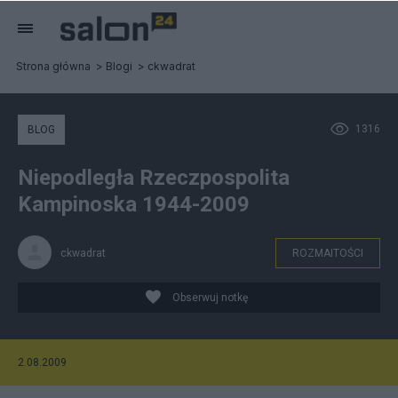
Strona główna
Blogi
ckwadrat
1316
BLOG
Niepodległa Rzeczpospolita
Kampinoska 1944-2009
ckwadrat
ROZMAITOŚCI
Obserwuj notkę
2.08.2009