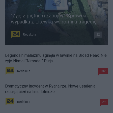
"Żyję z piętnem zabójcy". Sprawca
wypadku z Litewką wspomina tragedię
Redakcja
22
Legenda himalaizmu zginęła w lawinie na Broad Peak. Nie
żyje Nirmal "Nimsdai” Purja
Redakcja
132
Dramatyczny incydent w Ryanairze. Nowe ustalenia
rzucają cień na linie lotnicze
Redakcja
29