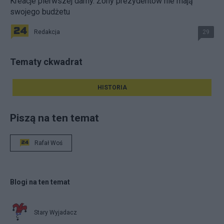
Kreacje pierwszej damy. Żony prezydentów nie mają
swojego budżetu
Redakcja
29
Tematy ckwadrat
HISTORIA
Piszą na ten temat
Rafał Woś
Blogi na ten temat
Stary Wyjadacz