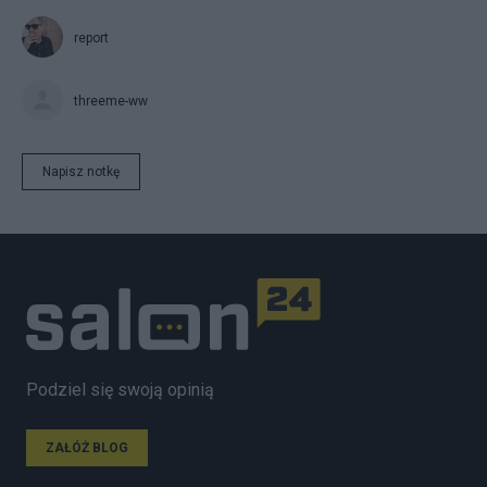
report
threeme-ww
Napisz notkę
Podziel się swoją opinią
ZAŁÓŻ BLOG