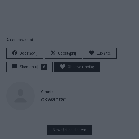
Autor: ckwadrat
Udostępnij
Udostępnij
Lubię to!
Skomentuj
6
Obserwuj notkę
O mnie
ckwadrat
Nowości od blogera