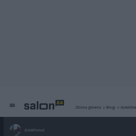
Strona główna
Blogi
dulekth
dulekthered