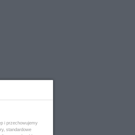
e
ęp i przechowujemy
ory, standardowe