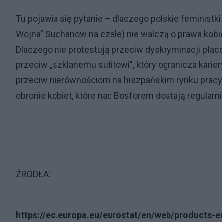
Tu pojawia się pytanie – dlaczego polskie feministk
Wojna” Suchanow na czele) nie walczą o prawa kobie
Dlaczego nie protestują przeciw dyskryminacji pła
przeciw „szklanemu sufitowi”, który ogranicza kari
przeciw nierównościom na hiszpańskim rynku pracy
obronie kobiet, które nad Bosforem dostają regularni
ŹRÓDŁA:
https://ec.europa.eu/eurostat/en/web/products-