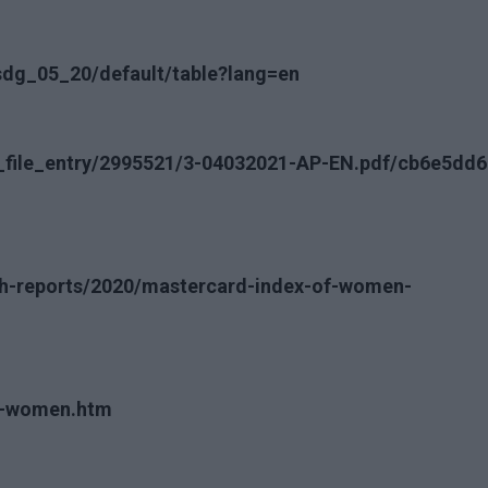
/sdg_05_20/default/table?lang=en
t_file_entry/2995521/3-04032021-AP-EN.pdf/cb6e5dd6
h-reports/2020/mastercard-index-of-women-
st-women.htm