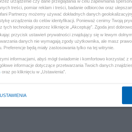
przez urządzenie czy dane przeglądania w celu zapewniania sperson
ych treści, pomiar reklam i treści, badanie odbiorców oraz ulepszan
fani Partnerzy możemy używać dokładnych danych geolokalizacyjn
tykę urządzenia do celów identyfikacji. Ponieważ cenimy Twoją pry
z tych technologii poprzez kliknięcie „Akceptuję”. Zgoda jest dobro
Reklama
ikając przycisk ustawień prywatności znajdujący się w lewym dolny
etwarzania danych nie wymagają zgody użytkownika, ale masz prawo 
. Preferencje będą miały zastosowania tylko na tej witrynie.
szymi informacjami, abyś mógł świadomie i komfortowo korzystać z
 krajów tejże organizacji z najniższą przemocą wobec
gółowe informacje dotyczące przetwarzania Twoich danych znajdzi
stria.
s
oraz po kliknięciu w „Ustawienia”.
USTAWIENIA