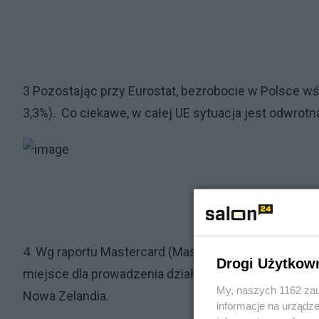
3 Pozostając przy Eurostat, bezrobocie w Polsce w
3,3%). Co ciekawe, w całej UE sytuacja jest odwrot
4 Wg raportu Mastercard (Mastercard Index of Wome
Drogi Użytkow
miejsce dla prowadzenia działalności gospodarczej p
My, naszych 1162 zau
Nowa Zelandia.
informacje na urządze