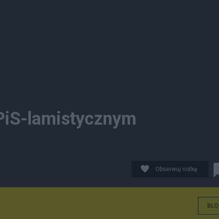
 PiS-lamistycznym
Obserwuj notkę
BLO