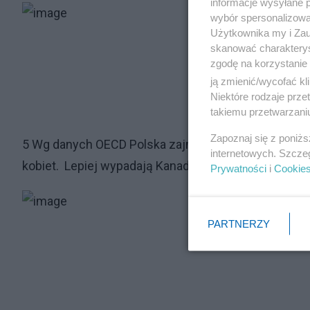
informacje wysyłane 
wybór spersonalizowan
Użytkownika my i Zau
skanować charakterys
zgodę na korzystanie 
ją zmienić/wycofać kl
Niektóre rodzaje prz
takiemu przetwarzaniu
Zapoznaj się z poniż
5 Wg danych OECD Polska zajmuje 5. miejsce wśród
internetowych. Szcze
kobiet. Lepiej wypadają Kanada, Chile, Szwajcaria, Au
Prywatności
i
Cookie
PARTNERZY