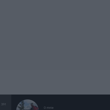
391
O mnie