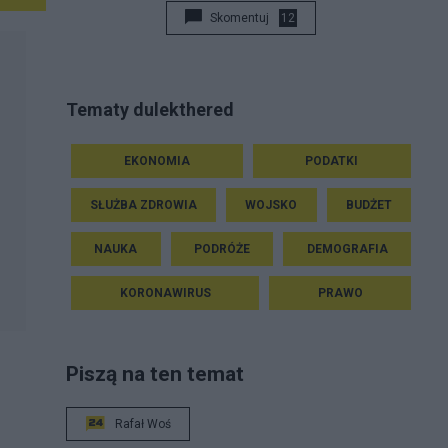
Skomentuj
12
Tematy dulekthered
EKONOMIA
PODATKI
SŁUŻBA ZDROWIA
WOJSKO
BUDŻET
NAUKA
PODRÓŻE
DEMOGRAFIA
KORONAWIRUS
PRAWO
Piszą na ten temat
Rafał Woś