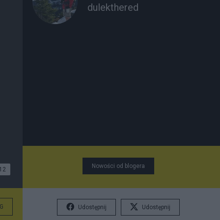
dulekthered
Nowości od blogera
12
G
Udostępnij
Udostępnij