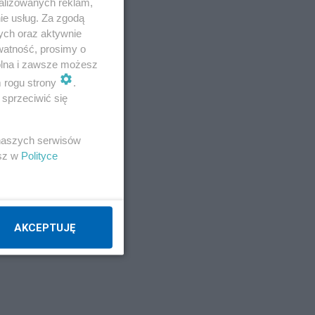
alizowanych reklam,
ie usług. Za zgodą
ych oraz aktywnie
watność, prosimy o
wolna i zawsze możesz
m rogu strony
.
sprzeciwić się
 naszych serwisów
esz w
Polityce
AKCEPTUJĘ