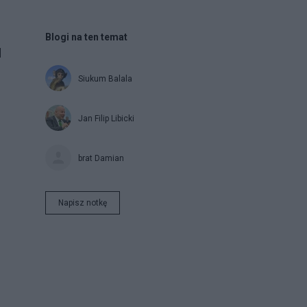
Blogi na ten temat
d
Siukum Balala
Jan Filip Libicki
brat Damian
Napisz notkę