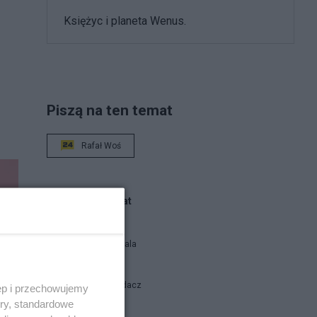
Księżyc i planeta Wenus.
Piszą na ten temat
Rafał Woś
Blogi na ten temat
Siukum Balala
Stary Wyjadacz
ęp i przechowujemy
ory, standardowe