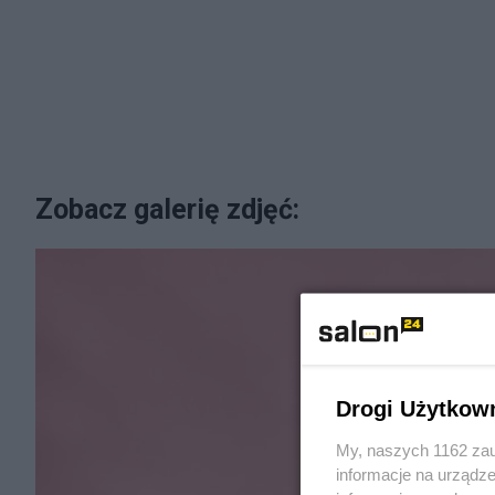
Zobacz galerię zdjęć:
Drogi Użytkow
My, naszych 1162 zau
informacje na urządze