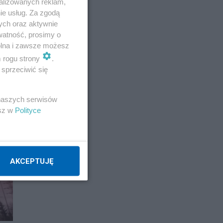
alizowanych reklam,
report
ie usług. Za zgodą
ych oraz aktywnie
watność, prosimy o
Napisz notkę
wolna i zawsze możesz
m rogu strony
.
sprzeciwić się
 naszych serwisów
esz w
Polityce
AKCEPTUJĘ