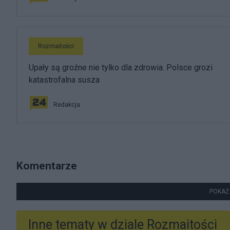
Rozmaitości
Upały są groźne nie tylko dla zdrowia. Polsce grozi
katastrofalna susza
Redakcja
Komentarze
POKAŻ
Inne tematy w dziale
Rozmaitości