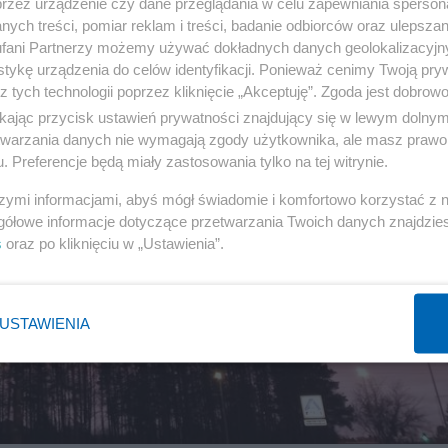
przez urządzenie czy dane przeglądania w celu zapewniania sperson
ych treści, pomiar reklam i treści, badanie odbiorców oraz ulepszan
fani Partnerzy możemy używać dokładnych danych geolokalizacyjn
tykę urządzenia do celów identyfikacji. Ponieważ cenimy Twoją pry
z tych technologii poprzez kliknięcie „Akceptuję”. Zgoda jest dobro
ikając przycisk ustawień prywatności znajdujący się w lewym dolny
etwarzania danych nie wymagają zgody użytkownika, ale masz prawo 
. Preferencje będą miały zastosowania tylko na tej witrynie.
szymi informacjami, abyś mógł świadomie i komfortowo korzystać z
gółowe informacje dotyczące przetwarzania Twoich danych znajdzi
s
oraz po kliknięciu w „Ustawienia”.
USTAWIENIA