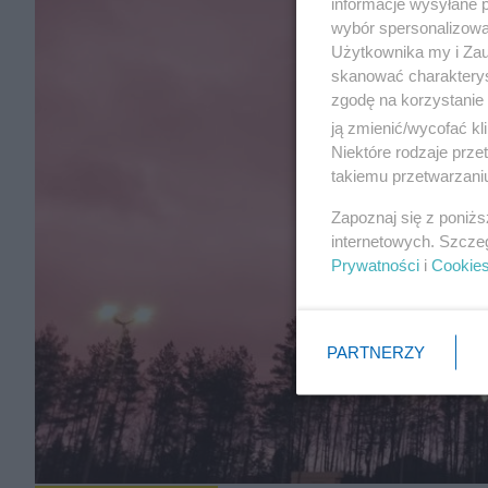
informacje wysyłane 
wybór spersonalizowan
Użytkownika my i Zau
skanować charakterys
zgodę na korzystanie 
ją zmienić/wycofać kl
Niektóre rodzaje prz
takiemu przetwarzaniu
Zapoznaj się z poniż
internetowych. Szcze
Prywatności
i
Cookie
PARTNERZY