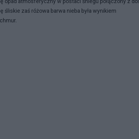
 się opad atmosferyczny w postaci śniegu połączony z do
ię śliskie zaś różowa barwa nieba była wynikiem
 chmur.