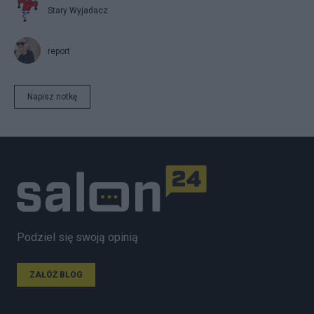
Stary Wyjadacz
report
Napisz notkę
Podziel się swoją opinią
ZAŁÓŻ BLOG