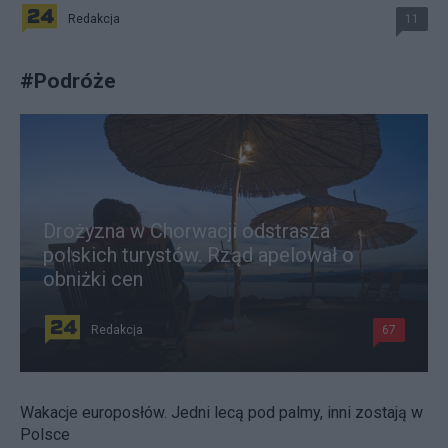
Redakcja
11
#
Podróże
Drożyzna w Chorwacji odstrasza
polskich turystów. Rząd apelował o
obniżki cen
Redakcja
67
Wakacje europosłów. Jedni lecą pod palmy, inni zostają w
Polsce