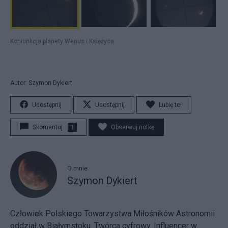
Koniunkcja planety Wenus i Księżyca
Autor: Szymon Dykiert
Udostępnij
Udostępnij
Lubię to!
Skomentuj
1
Obserwuj notkę
O mnie
Szymon Dykiert
Człowiek Polskiego Towarzystwa Miłośników Astronomii
oddział w Białymstoku. Twórca cyfrowy. Influencer w