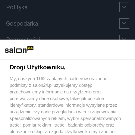
Polityka
Gospodarka
Rozmaitości
Technologie
Drogi Użytkowniku,
Sport
My, naszych 1162 zaufanych partnerów oraz inne
podmioty z salon24.pl uzyskujemy dostęp i
Społeczeństwo
przechowujemy informacje na urządzeniu oraz
przetwarzamy dane osobowe, takie jak unikalne
Kultura
identyfikatory, standardowe informacje wysyłane przez
urządzenie czy dane przeglądania w celu zapewniania
spersonalizowanych reklam, wybór spersonalizowanych
treści, pomiar reklam i treści, badanie odbiorców oraz
ulepszanie usług. Za zgodą Użytkownika my i Zaufani
X
Facebook
Instagram
Youtube