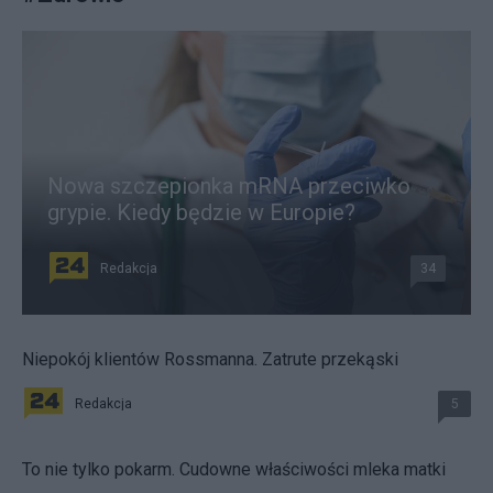
Nowa szczepionka mRNA przeciwko
grypie. Kiedy będzie w Europie?
Redakcja
34
Niepokój klientów Rossmanna. Zatrute przekąski
Redakcja
5
To nie tylko pokarm. Cudowne właściwości mleka matki