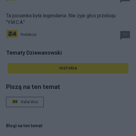
Ta piosenka była legendarna. Nie żyje głos przeboju
"Y.M.C.A."
Redakcja
11
Tematy Dziewanowski
HISTORIA
Piszą na ten temat
Rafał Woś
Blogi na ten temat