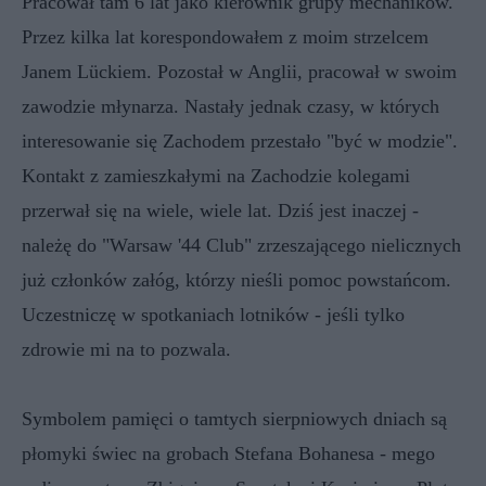
Pracował tam 6 lat jako kierownik grupy mechaników.
Przez kilka lat korespondowałem z moim strzelcem
Janem Lückiem. Pozostał w Anglii, pracował w swoim
zawodzie młynarza. Nastały jednak czasy, w których
interesowanie się Zachodem przestało "być w modzie".
Kontakt z zamieszkałymi na Zachodzie kolegami
przerwał się na wiele, wiele lat. Dziś jest inaczej -
należę do "Warsaw '44 Club" zrzeszającego nielicznych
już członków załóg, którzy nieśli pomoc powstańcom.
Uczestniczę w spotkaniach lotników - jeśli tylko
zdrowie mi na to pozwala.
Symbolem pamięci o tamtych sierpniowych dniach są
płomyki świec na grobach Stefana Bohanesa - mego