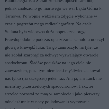
Radiotelegrafista Stefan Bohanes opuścil samolot,
jednak znaleziono go martwego we wsi Łąkta Górna k.
Tarnowa. Po wojnie widziałem zdjęcie wykonane w
czasie pogrzebu mego radiotelegrafisty. Na czole
Stefana była widoczna duża poprzeczna pręga.
Prawdopodobnie podczas opuszczania samolotu uderzył
głową o krawędź luku. To go zamroczyło na tyle, że
nie zdołał szarpnąć za uchwyt wyzwalający otwarcie
spadochronu. Śladów pocisków na jego ciele nie
zauważyłem, poza tym niemiecki myśliwiec atakował
nas tylko (na szczęście) jeden raz. Ani ja, ani Lück nie
mieliśmy przestrzelonych spadochronów. Fakt, że
strzelec pozostał ze mną w samolocie i jako pierwszy
odnalazł mnie w nocy po lądowaniu wymownie