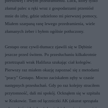
piersiowej i lewym przedramieniu. Lück, który tylko
złamał palec u ręki wraz z gospodarzami przeniósł
mnie do izby, gdzie udzielono mi pierwszej pomocy,
Miałem szarpaną ranę lewego przedramienia, wiele
złamanych żeber i byłem ogólnie potłuczony.
Gestapo oraz cywil-tłumacz zjawili się w Dębinie
jeszcze przed świtem. Po przesłuchaniu kilkakrotnie
przetrząsali wrak Halifaxa szukając ciał kolegów.
Pierwszy raz miałem okazję zapoznać się z metodami
"pracy" Gestapo. Mocno zaciskałem zęby w czasie
następnych przesłuchań. Gdy po raz kolejny straciłem
przytomność, dali mi spokój. Ocknąłem się w szpitalu
w Krakowie. Tam od łączniczki AK (akurat sprzątała