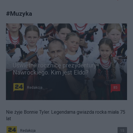
#
Muzyka
Uświetnił rocznicę prezydentury
Nawrockiego. Kim jest Eldo?
Redakcja
85
Nie żyje Bonnie Tyler. Legendarna gwiazda rocka miała 75
lat
Redakcja
15