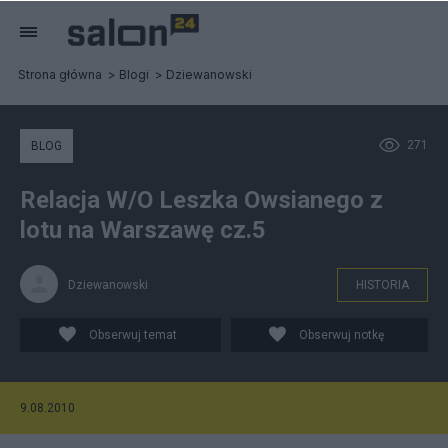
Strona główna
Blogi
Dziewanowski
271
BLOG
Relacja W/O Leszka Owsianego z
lotu na Warszawę cz.5
Dziewanowski
HISTORIA
Obserwuj temat
Obserwuj notkę
9.08.2010