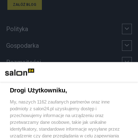
ZAŁÓŻ BLOG
Polityka
Gospodarka
Rozmaitości
Technologie
Drogi Użytkowniku,
Sport
My, naszych 1162 zaufanych partnerów oraz inne
podmioty z salon24.pl uzyskujemy dostęp i
Społeczeństwo
przechowujemy informacje na urządzeniu oraz
przetwarzamy dane osobowe, takie jak unikalne
Kultura
identyfikatory, standardowe informacje wysyłane przez
urządzenie czy dane przeglądania w celu zapewniania