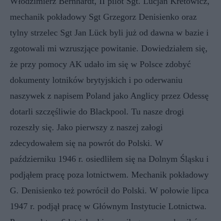
Włodzimierz Bernhardt, II pilot Sgt. Lucjan Kretowicz,
mechanik pokładowy Sgt Grzegorz Denisienko oraz
tylny strzelec Sgt Jan Lück byli już od dawna w bazie i
zgotowali mi wzruszjące powitanie. Dowiedziałem się,
że przy pomocy AK udało im się w Polsce zdobyć
dokumenty lotników brytyjskich i po oderwaniu
naszywek z napisem Poland jako Anglicy przez Odessę
dotarli szczęśliwie do Blackpool. Tu nasze drogi
rozeszły się. Jako pierwszy z naszej załogi
zdecydowałem się na powrót do Polski. W
październiku 1946 r. osiedliłem się na Dolnym Śląsku i
podjąłem pracę poza lotnictwem. Mechanik pokładowy
G. Denisienko też powrócił do Polski. W połowie lipca
1947 r. podjął pracę w Głównym Instytucie Lotnictwa.