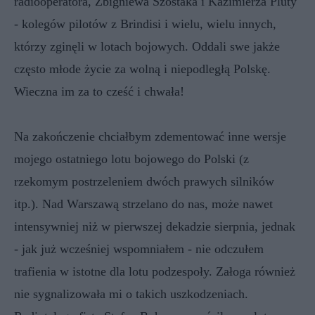
radiooperatora, Zbigniewa Szostaka i Kazimierza Pluty
- kolegów pilotów z Brindisi i wielu, wielu innych,
którzy zginęli w lotach bojowych. Oddali swe jakże
często młode życie za wolną i niepodległą Polskę.
Wieczna im za to cześć i chwała!
Na zakończenie chciałbym zdementować inne wersje
mojego ostatniego lotu bojowego do Polski (z
rzekomym postrzeleniem dwóch prawych silników
itp.). Nad Warszawą strzelano do nas, może nawet
intensywniej niż w pierwszej dekadzie sierpnia, jednak
- jak już wcześniej wspomniałem - nie odczułem
trafienia w istotne dla lotu podzespoły. Załoga również
nie sygnalizowała mi o takich uszkodzeniach.