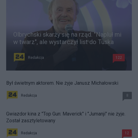
Olbrychski skarży się na rząd. "Napluł mi
w twarz", ale wystarczył list do Tuska
Redakcja
122
Był świetnym aktorem. Nie żyje Janusz Michałowski
Redakcja
8
Gwiazdor kina z "Top Gun: Maverick" i "Jumanji" nie żyje.
Został zasztyletowany
Redakcja
12