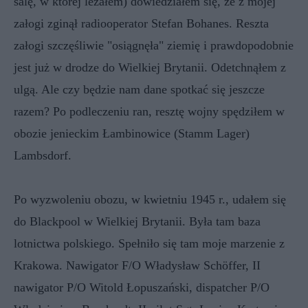
salę, w której leżałem) dowiedziałem się, że z mojej
załogi zginął radiooperator Stefan Bohanes. Reszta
załogi szczęśliwie "osiągnęła" ziemię i prawdopodobnie
jest już w drodze do Wielkiej Brytanii. Odetchnąłem z
ulgą. Ale czy będzie nam dane spotkać się jeszcze
razem? Po podleczeniu ran, resztę wojny spędziłem w
obozie jenieckim Łambinowice (Stamm Lager)
Lambsdorf.
Po wyzwoleniu obozu, w kwietniu 1945 r., udałem się
do Blackpool w Wielkiej Brytanii. Była tam baza
lotnictwa polskiego. Spełniło się tam moje marzenie z
Krakowa. Nawigator F/O Władysław Schöffer, II
nawigator P/O Witold Łopuszański, dispatcher P/O