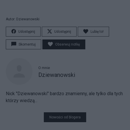
Autor: Dziewanowski
Udostępnij
Udostępnij
Lubię to!
Skomentuj
Obserwuj notkę
O mnie
Dziewanowski
Nick "Dziewanowski" bardzo znamienny, ale tylko dla tych
którzy wiedzą...
Nowości od blogera