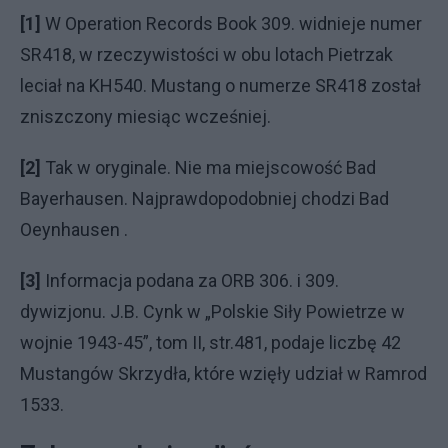
[1]
W Operation Records Book 309. widnieje numer
SR418, w rzeczywistości w obu lotach Pietrzak
leciał na KH540. Mustang o numerze SR418 został
zniszczony miesiąc wcześniej.
[2]
Tak w oryginale. Nie ma miejscowość Bad
Bayerhausen. Najprawdopodobniej chodzi
Bad
Oeynhausen .
[3]
Informacja podana za ORB 306. i 309.
dywizjonu. J.B. Cynk w „Polskie Siły Powietrze w
wojnie 1943-45”, tom II, str.481, podaje liczbę 42
Mustangów Skrzydła, które wzięły udział w Ramrod
1533.