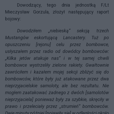
Dowodzący, tego dnia jednostką F/Lt
Mieczysław Gorzula, złożył następujący raport
bojowy:
Dowodziłem „niebieską” sekcją trzech
Mustangów eskortującą Lancastery. Tuż po
opuszczeniu [rejonu] celu przez bombowce,
usłyszałem przez radio od dowódcy bombowców:
„Kilka jetów atakuje nas” i w tej samej chwili
bombowce wystrzeliły zielone rakiety. Gwałtownie
zawróciłem i kazałem mojej sekcji zbliżyć się do
bombowców, które były już atakowane przez dwa
nieprzyjacielskie samoloty, ale bez rezultatu. Nie
mogłem zaatakować żadnego z dwóch [samolotów
nieprzyjaciela] ponieważ były za szybkie, skręciły w
prawo i przeleciały przez „strumień” bombowców.
Dwie minuty później [pojawiły się] w odległości około