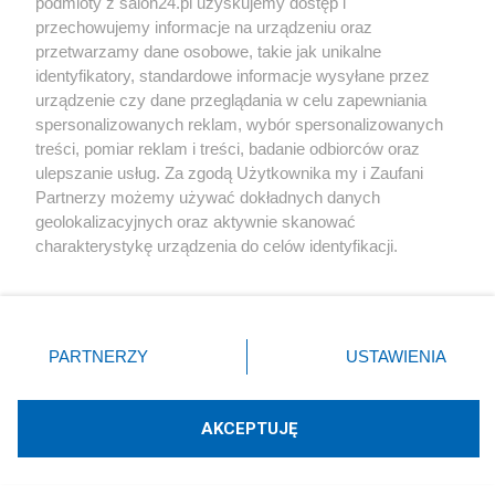
podmioty z salon24.pl uzyskujemy dostęp i
przechowujemy informacje na urządzeniu oraz
Tematy Dziewanowski
przetwarzamy dane osobowe, takie jak unikalne
identyfikatory, standardowe informacje wysyłane przez
urządzenie czy dane przeglądania w celu zapewniania
HISTORIA
spersonalizowanych reklam, wybór spersonalizowanych
treści, pomiar reklam i treści, badanie odbiorców oraz
Piszą na ten temat
ulepszanie usług. Za zgodą Użytkownika my i Zaufani
Partnerzy możemy używać dokładnych danych
geolokalizacyjnych oraz aktywnie skanować
Rafał Woś
charakterystykę urządzenia do celów identyfikacji.
Ponieważ cenimy Twoją prywatność, prosimy o zgodę na
korzystanie z tych technologii poprzez kliknięcie
Blogi na ten temat
„Akceptuję”. Zgoda jest dobrowolna i zawsze możesz ją
zmienić/wycofać klikając przycisk ustawień prywatności
PARTNERZY
USTAWIENIA
znajdujący się w lewym dolnym rogu strony
. Niektóre
Jan Filip Libicki
rodzaje przetwarzania danych nie wymagają zgody
użytkownika, ale masz prawo sprzeciwić się takiemu
AKCEPTUJĘ
Tomasz Szymborski
przetwarzaniu. Preferencje będą miały zastosowania tylko
na tej witrynie.