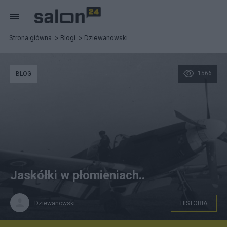
Strona główna
Blogi
Dziewanowski
1566
BLOG
Jaskółki w płomieniach..
Dziewanowski
HISTORIA
Samo piękno - P-51B Mustang..