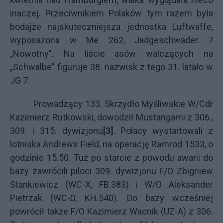
inaczej. Przeciwnikiem Polaków tym razem była
bodajże najskuteczniejsza jednostka Luftwaffe,
wyposażona w Me 262, Jadgeschwader 7
„Nowotny”. Na liście asów walczących na
„Schwalbe” figuruje 38. nazwisk z tego 31. latało w
JG 7.
Prowadzący 133. Skrzydło Myśliwskie W/Cdr
Kazimierz Rutkowski, dowodził Mustangami z 306.,
309. i 315. dywizjonu
[3]
. Polacy wystartowali z
lotniska Andrews Field, na operację Ramrod 1533, o
godzinie 15.50. Tuż po starcie z powodu awarii do
bazy zawrócili piloci 309. dywizjonu F/O Zbigniew
Stankiewicz (WC-X, FB.383) i W/O Aleksander
Pietrzak (WC-D, KH.540). Do bazy wcześniej
powrócił także F/O Kazimierz Wacnik (UZ-A) z 306.