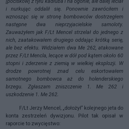
[pocisków] z tyłu kadłuba i na ogonie, ale dalej leciał
i nurkując oddalił się. Ponownie zawróciłem i
wznosząc się w stronę bombowców dostrzegłem
następne dwa nieprzyjacielskie samoloty.
Zauważyłem jak F/Lt Mencel strzelał do jednego z
nich, zaatakowałem drugiego oddając krótką serię,
ale bez efektu. Widziałem dwa Me 262, atakowane
przez F/Lt Mencla, lecące w dół pod kątem około 60
stopni i zderzenie z ziemią w wielkiej eksplozji. W
drodze powrotnej znad celu eskortowałem
samotnego bombowca aż do holenderskiego
brzegu. Zgłaszam zniszczenie 1. Me 262 i
uszkodzenie 1. Me 262.
F/Lt Jerzy Mencel, „dołożył” kolejnego jeta do
konta zestrzeleń dywizjonu. Pilot tak opisał w
raporcie to zwycięstwo: