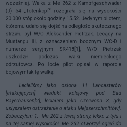
wcześniej. Walka z Me 262 z Kampfgeschwader
(J) 54 „Totenkopf” rozegrała się na wysokości
20 000 stóp około godziny 15.52. Jedynym pilotem,
któremu udało się dojść na odległość skutecznego
strzału był W/O Aleksander Pietrzak. Lecący na
Mustangu III, z oznaczeniem bocznym WC-D i
numerze seryjnym SR418
[1]
, W/O Pietrzak
uszkodził podczas walki niemieckiego
odrzutowca.
Po locie pilot opisał w raporcie
bojowym
tak tę walkę:
Lecieliśmy jako osłona 11 Lancasterów
[atakujących] wiadukt kolejowy pod Bad
Bayerhausen
[2]
, leciałem jako Czerwona 3, gdy
usłyszałem ostrzeżenie o ataku Me[sserschmittów].
Zobaczyłem 1.
Me 262 z lewej strony, lekko z tyłu i
na tej samej wysokości. Me 262 otworzył ogień do