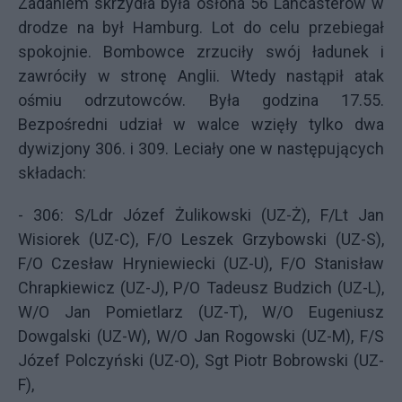
Zadaniem skrzydła była osłona 56 Lancasterów w
drodze na był Hamburg. Lot do celu przebiegał
spokojnie. Bombowce zrzuciły swój ładunek i
zawróciły w stronę Anglii. Wtedy nastąpił atak
ośmiu odrzutowców. Była godzina 17.55.
Bezpośredni udział w walce wzięły tylko dwa
dywizjony 306. i 309. Leciały one w następujących
składach:
- 306: S/Ldr Józef Żulikowski (UZ-Ż), F/Lt Jan
Wisiorek (UZ-C), F/O Leszek Grzybowski (UZ-S),
F/O Czesław Hryniewiecki (UZ-U),
F/O Stanisław
Chrapkiewicz (UZ-J),
P/O Tadeusz Budzich (UZ-L),
W/O Jan Pomietlarz (UZ-T), W/O Eugeniusz
Dowgalski (UZ-W), W/O Jan Rogowski (UZ-M), F/S
Józef Polczyński (UZ-O), Sgt Piotr Bobrowski (UZ-
F),