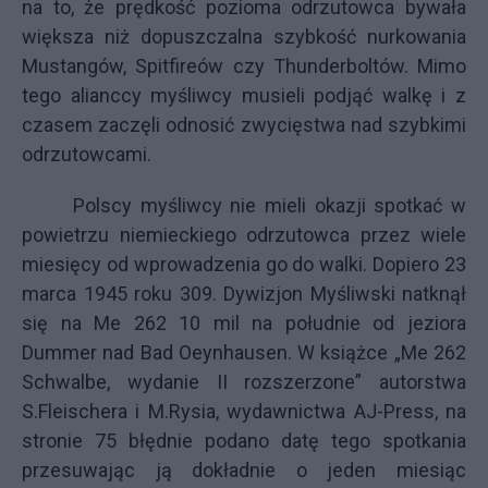
na to, że prędkość pozioma odrzutowca bywała
większa niż dopuszczalna szybkość nurkowania
Mustangów, Spitfireów czy Thunderboltów. Mimo
tego alianccy myśliwcy musieli podjąć walkę i z
czasem zaczęli odnosić zwycięstwa nad szybkimi
odrzutowcami.
Polscy myśliwcy nie mieli okazji spotkać w
powietrzu niemieckiego odrzutowca przez wiele
miesięcy od wprowadzenia go do walki. Dopiero 23
marca 1945 roku 309. Dywizjon Myśliwski natknął
się na Me 262 10 mil na południe od jeziora
Dummer nad Bad Oeynhausen. W książce „Me 262
Schwalbe, wydanie II rozszerzone” autorstwa
S.Fleischera i M.Rysia, wydawnictwa AJ-Press, na
stronie 75 błędnie podano datę tego spotkania
przesuwając ją dokładnie o jeden miesiąc