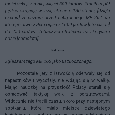
mojej sekcji z mniej więcej 300 jardów. Zrobiłem pół
pętli w skręcają w lewą stronę o 180 stopni, [dzięki
czemu] znalazłem przed sobą innego ME 262, do
którego otworzyłem ogień z 1000 jardów [strzelając]
do 250 jardów. Zobaczyłem trafienia na skrzydle i
nosie [samolotu].
Reklama
Zgłaszam tego ME 262 jako uszkodzonego.
Pozostałe jety z łatwością oderwały się od
napastników i wycofały, nie wdając się w walkę.
Mając nauczkę na przyszłość Polacy starali się
opracować taktykę walki z odrzutowcami.
Widocznie nie tracili czasu, skoro przy następnym
spotkaniu, które miało miejsce dziewiątego
kwietnia nad Hamburgiem, walka wyglądała nieco