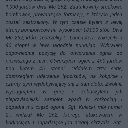
1,000 jardów dwa Me 262. Zaatakowały środkowe
bombowce, prowadzące formację, z których jeden
został zestrzelony. W tym czasie byłem z lewej
strony bombowców na wysokości 18,000 stóp. Dwa
Me 262, które zestrzeliły 1. Lancastera, zakręciły o
90 stopni w lewo łagodnie nurkując. Wybrałem
odpowiednią pozycję do otworzenia ognia do
pierwszego z nich. Otworzyłem ogień z 450 jardów
pod kątem 45 stopni. Oddałem trzy serie,
dostrzegłem uderzenia [pocisków] na kokpicie i
czarny dym wydobywający się z samolotu. Zwolnił,
wyciągnąłem w górę i, zobaczyłem jak
nieprzyjacielski samolot wpadł w korkociąg i
odpadła mu część ogona. Sgt. Kulecki, mój numer
2., widział Me 262, którego atakowałem w
korkociągu i odpadające [od niego] skrzydła. Sgt.