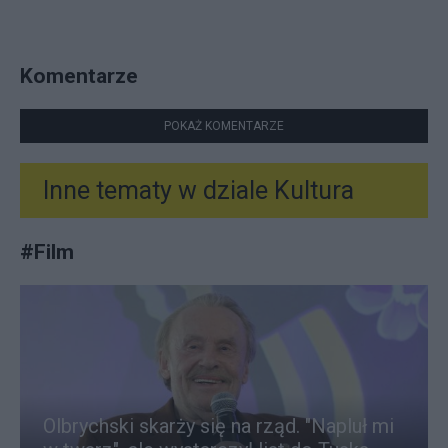
Komentarze
POKAŻ KOMENTARZE
Inne tematy w dziale
Kultura
#
Film
Olbrychski skarży się na rząd. "Napluł mi