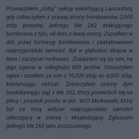
Prowadziłem „żółtą” sekcję eskortującą Lancastery,
gdy zobaczyłem z prawej strony bombowców, 2,000
stóp powyżej, jednego Me 262 atakującego
bombowce z tyłu, od dołu z lewej strony. Zszedłem w
dół, przez formację bombowców i zaatakowałem
nieprzyjacielski samolot. Był w głębokim skręcie w
lewo i zaczynał nurkować. Znalazłem się za nim, na
jego ogonie w odległości 600 jardów. Otworzyłem
ogień i szedłem za nim z
16,000 stóp do 6,000 stóp,
kontynuując ostrzał. Zobaczyłem czarny dym
[wydobywając się] z Me 262, który przewrócił się na
plecy i poszedł prosto w dół. W/O Murkowski, który
był za mną widział nieprzyjacielski samolot
uderzający w ziemię i eksplodujący. Zgłaszam
jednego Me 262 jako zniszczonego.