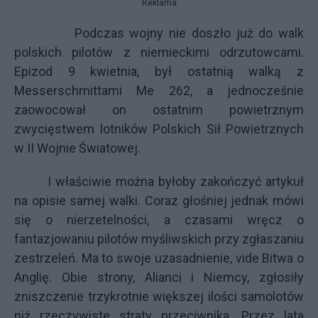
Reklama
Podczas wojny nie doszło już do walk
polskich pilotów z niemieckimi odrzutowcami.
Epizod 9 kwietnia, był ostatnią walką z
Messerschmittami Me 262, a jednocześnie
zaowocował on ostatnim powietrznym
zwycięstwem lotników Polskich Sił
Powietrznych
w II Wojnie Światowej.
I właściwie można byłoby zakończyć artykuł
na opisie samej walki. Coraz głośniej jednak mówi
się o nierzetelności, a czasami wręcz o
fantazjowaniu pilotów myśliwskich przy zgłaszaniu
zestrzeleń. Ma to swoje uzasadnienie, vide Bitwa o
Anglię. Obie strony, Alianci i Niemcy, zgłosiły
zniszczenie trzykrotnie większej ilości samolotów
niż rzeczywiste straty przeciwnika. Przez lata