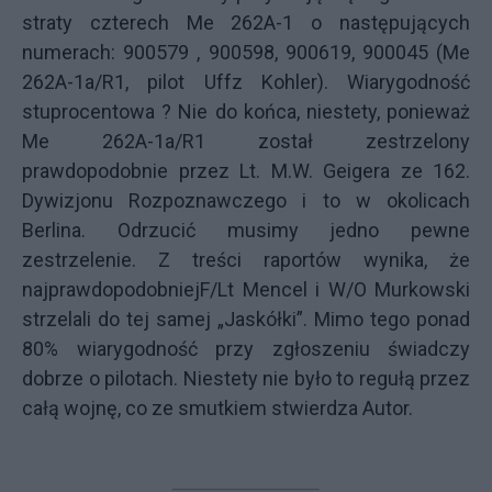
straty czterech Me 262A-1 o następujących
numerach: 900579 , 900598, 900619, 900045 (Me
262A-1a/R1, pilot Uffz Kohler). Wiarygodność
stuprocentowa ? Nie do końca, niestety, ponieważ
Me 262A-1a/R1 został zestrzelony
prawdopodobnie przez Lt. M.W. Geigera ze 162.
Dywizjonu Rozpoznawczego i to w okolicach
Berlina. Odrzucić musimy jedno pewne
zestrzelenie. Z treści raportów wynika, że
najprawdopodobniej
F/Lt Mencel i W/O Murkowski
strzelali do tej samej „Jaskółki”. Mimo tego ponad
80% wiarygodność przy zgłoszeniu świadczy
dobrze o pilotach. Niestety nie było to regułą przez
całą wojnę, co ze smutkiem stwierdza Autor.