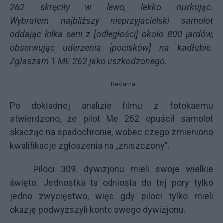
262 skręciły w lewo, lekko nurkując.
Wybrałem
najbliższy nieprzyjacielski samolot
oddając kilka serii z [odległości] około 800 jardów,
obserwując uderzenia [pocisków] na kadłubie.
Zgłaszam 1 ME 262 jako uszkodzonego.
Reklama
Po dokładnej analizie filmu z fotokaemu
stwierdzono, że pilot Me 262 opuścił samolot
skacząc na spadochronie, wobec czego zmieniono
kwalifikacje zgłoszenia na „zniszczony”.
Piloci 309. dywizjonu mieli swoje wielkie
święto. Jednostka ta odniosła do tej pory tylko
jedno zwycięstwo, więc gdy piloci tylko mieli
okazję podwyższyli konto swego dywizjonu.