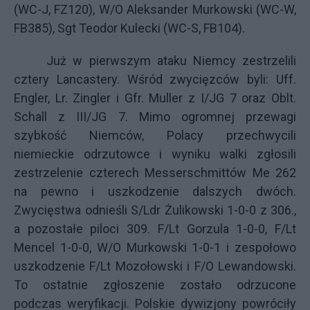
(WC-J, FZ120), W/O Aleksander Murkowski (WC-W,
FB385), Sgt Teodor Kulecki (WC-S, FB104).
Już w pierwszym ataku Niemcy zestrzelili
cztery Lancastery. Wśród zwycięzców byli: Uff.
Engler, Lr. Zingler i Gfr. Muller z I/JG 7 oraz Oblt.
Schall z III/JG 7. Mimo ogromnej przewagi
szybkość Niemców, Polacy przechwycili
niemieckie odrzutowce i wyniku walki zgłosili
zestrzelenie czterech Messerschmittów Me 262
na pewno i uszkodzenie dalszych dwóch.
Zwycięstwa odnieśli S/Ldr Żulikowski 1-0-0 z 306.,
a pozostałe piloci 309. F/Lt Gorzula 1-0-0, F/Lt
Mencel 1-0-0, W/O Murkowski 1-0-1 i zespołowo
uszkodzenie F/Lt Mozołowski i F/O Lewandowski.
To ostatnie zgłoszenie zostało odrzucone
podczas weryfikacji. Polskie dywizjony powróciły