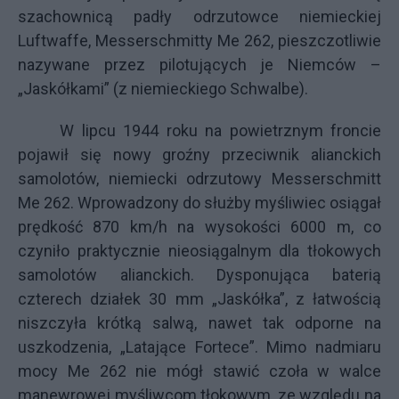
szachownicą padły odrzutowce niemieckiej
Luftwaffe, Messerschmitty Me 262, pieszczotliwie
nazywane przez pilotujących je Niemców –
„Jaskółkami” (z niemieckiego Schwalbe).
W lipcu 1944 roku na powietrznym froncie
pojawił się nowy groźny przeciwnik alianckich
samolotów, niemiecki odrzutowy Messerschmitt
Me 262. Wprowadzony do służby myśliwiec osiągał
prędkość 870 km/h na wysokości 6000 m, co
czyniło praktycznie nieosiągalnym dla tłokowych
samolotów alianckich. Dysponująca baterią
czterech działek 30 mm „Jaskółka”, z łatwością
niszczyła krótką salwą, nawet tak odporne na
uszkodzenia, „Latające Fortece”. Mimo nadmiaru
mocy Me 262 nie mógł stawić czoła w walce
manewrowej myśliwcom tłokowym, ze względu na