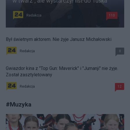
w twarz", ale wystarczył list do Tuska
Redakcja
110
Był świetnym aktorem. Nie żyje Janusz Michałowski
Redakcja
8
Gwiazdor kina z "Top Gun: Maverick" i "Jumanji" nie żyje.
Został zasztyletowany
Redakcja
12
#
Muzyka