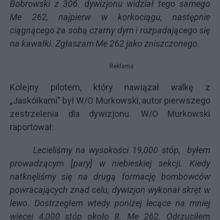
Bobrowski z 306. dywizjonu widział tego samego
Me 262, najpierw w korkociągu, następnie
ciągnącego za sobą czarny dym i rozpadającego się
na kawałki. Zgłaszam Me 262 jako zniszczonego.
Reklama
Kolejny pilotem, który nawiązał walkę z
„Jaskółkami” był W/O Murkowski, autor pierwszego
zestrzelenia dla dywizjonu. W/O Murkowski
raportował:
Lecieliśmy na wysokości 19,000 stóp,
byłem
prowadzącym [pary] w niebieskiej sekcji. Kiedy
natknęliśmy się na drugą formację bombowców
powracających znad celu, dywizjon wykonał skręt w
lewo. Dostrzegłem wtedy poniżej lecące na mniej
więcej 4,000 stóp około 8. Me 262. Odrzuciłem