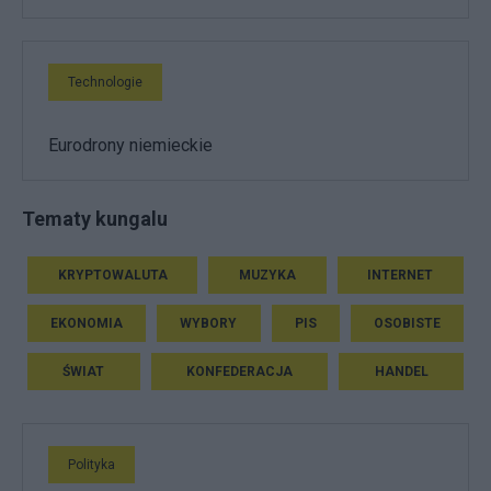
Technologie
Eurodrony niemieckie
Tematy kungalu
KRYPTOWALUTA
MUZYKA
INTERNET
EKONOMIA
WYBORY
PIS
OSOBISTE
ŚWIAT
KONFEDERACJA
HANDEL
Polityka