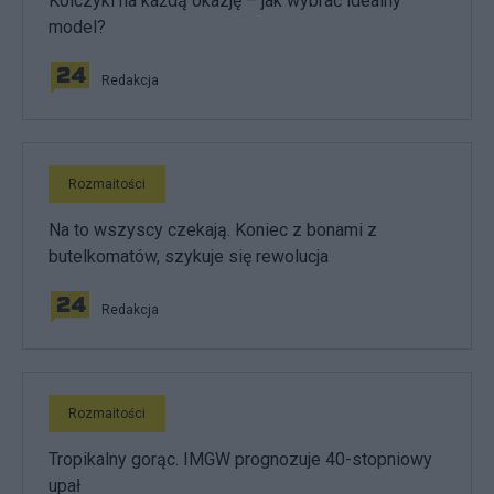
Kolczyki na każdą okazję – jak wybrać idealny
model?
Redakcja
Rozmaitości
Na to wszyscy czekają. Koniec z bonami z
butelkomatów, szykuje się rewolucja
Redakcja
Rozmaitości
Tropikalny gorąc. IMGW prognozuje 40-stopniowy
upał