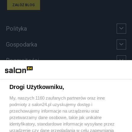
ZAŁÓŻ BLOG
Polityka
Gospodarka
Rozmaitości
Technologie
Drogi Użytkowniku,
Sport
My, naszych 1160 zaufanych partnerów oraz inne
podmioty z salon24.pl uzyskujemy dostęp i
Społeczeństwo
przechowujemy informacje na urządzeniu oraz
przetwarzamy dane osobowe, takie jak unikalne
Kultura
identyfikatory, standardowe informacje wysyłane przez
urządzenie czy dane przeglądania w celu zapewniania