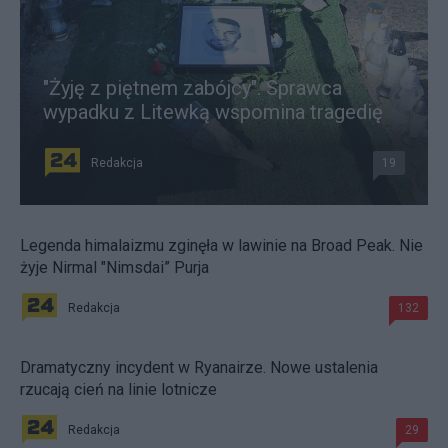
"Żyję z piętnem zabójcy". Sprawca
wypadku z Litewką wspomina tragedię
Redakcja
19
Legenda himalaizmu zginęła w lawinie na Broad Peak. Nie
żyje Nirmal "Nimsdai” Purja
Redakcja
132
Dramatyczny incydent w Ryanairze. Nowe ustalenia
rzucają cień na linie lotnicze
Redakcja
29