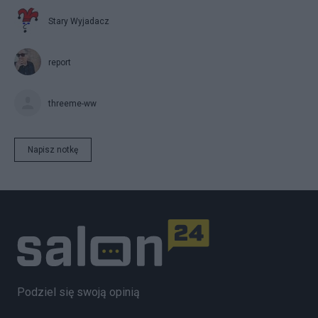
Stary Wyjadacz
report
threeme-ww
Napisz notkę
Podziel się swoją opinią