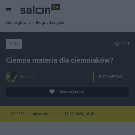
Strona główna
Blogi
kungalu
114
BLOG
Ciemna materia dla ciemniaków?
kungalu
ROZMAITOŚCI
Obserwuj notkę
11.02.2026 , ostatnia aktualizacja: 11.02.2026, 18:38