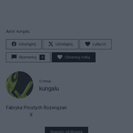
Autor: kungalu
Udostępnij
Udostępnij
Lubię to!
Skomentuj
4
Obserwuj notkę
O mnie
kungalu
Fabryka Prostych Rozwiązań
X
Nowości od blogera