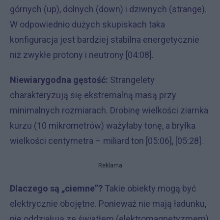
górnych (up), dolnych (down) i dziwnych (strange).
W odpowiednio dużych skupiskach taka
konfiguracja jest bardziej stabilna energetycznie
niż zwykłe protony i neutrony [04:08].
Niewiarygodna gęstość:
Strangelety
charakteryzują się ekstremalną masą przy
minimalnych rozmiarach. Drobinę wielkości ziarnka
kurzu (10 mikrometrów) ważyłaby tonę, a bryłka
wielkości centymetra – miliard ton [05:06], [05:28].
Reklama
Dlaczego są „ciemne”?
Takie obiekty mogą być
elektrycznie obojętne. Ponieważ nie mają ładunku,
nie oddziałują ze światłem (elektromagnetyzmem),