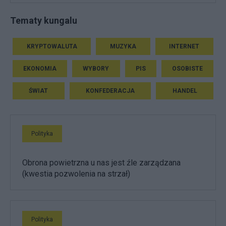
Tematy kungalu
KRYPTOWALUTA
MUZYKA
INTERNET
EKONOMIA
WYBORY
PIS
OSOBISTE
ŚWIAT
KONFEDERACJA
HANDEL
Polityka
Obrona powietrzna u nas jest źle zarządzana
(kwestia pozwolenia na strzał)
Polityka