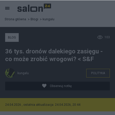
Strona główna
Blogi
kungalu
103
BLOG
36 tys. dronów dalekiego zasięgu -
co może zrobić wrogowi? < S&F
kungalu
POLITYKA
Obserwuj notkę
24.04.2026 , ostatnia aktualizacja: 24.04.2026, 20:44