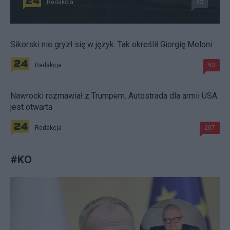
Redakcja
33
Sikorski nie gryzł się w język. Tak określił Giorgię Meloni
Redakcja
93
Nawrocki rozmawiał z Trumpem. Autostrada dla armii USA
jest otwarta
Redakcja
207
#
KO