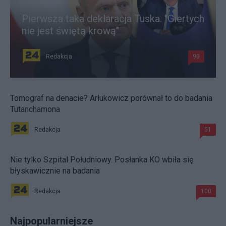
Pierwsza taka deklaracja Tuska. "Giertych
nie jest świętą krową"
Redakcja
90
Tomograf na denacie? Arłukowicz porównał to do badania
Tutanchamona
Redakcja
51
Nie tylko Szpital Południowy. Posłanka KO wbiła się
błyskawicznie na badania
Redakcja
100
Najpopularniejsze