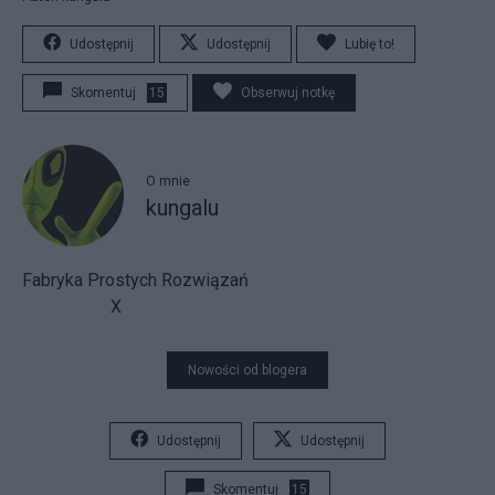
Udostępnij
Udostępnij
Lubię to!
Skomentuj
15
Obserwuj notkę
O mnie
kungalu
Fabryka Prostych Rozwiązań
X
Nowości od blogera
Udostępnij
Udostępnij
Skomentuj
15