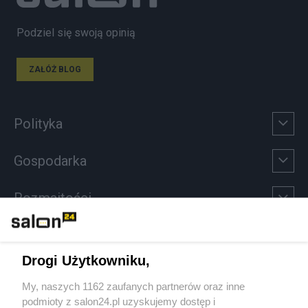
Podziel się swoją opinią
ZAŁÓŻ BLOG
Polityka
Gospodarka
Rozmaitości
Technologie
Drogi Użytkowniku,
Sport
My, naszych 1162 zaufanych partnerów oraz inne
podmioty z salon24.pl uzyskujemy dostęp i