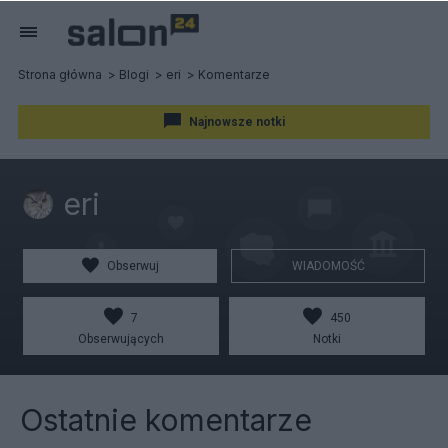
Strona główna
Blogi
eri
Komentarze
Najnowsze notki
eri
Obserwuj
WIADOMOŚĆ
7
450
Obserwujących
Notki
Ostatnie komentarze