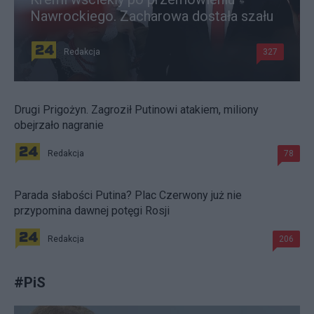
Nawrockiego. Zacharowa dostała szału
Redakcja
327
Drugi Prigożyn. Zagroził Putinowi atakiem, miliony
obejrzało nagranie
Redakcja
78
Parada słabości Putina? Plac Czerwony już nie
przypomina dawnej potęgi Rosji
Redakcja
206
#
PiS