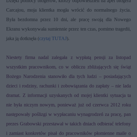
Dzięki pomocy blogerów, którzy odpowiedzieli na apel blogera
Carcajou, moja klientka mogła wrócić do normalnego życia.
Była bezdomna przez 10 dni, ale pracę swoją dla Nowego
Ekranu wykonywała sumiennie przez ten czas, pomimo tragedii,
jaka ją dotknęła (
czytaj TUTAJ
).
Niestety firma nadal zalegała z wypłatą pensji za listopad
wszystkim pracownikom, co w obliczu zbliżających się świąt
Bożego Narodzenia stanowiło dla tych ludzi – posiadających
dzieci i rodziny, rachunki i zobowiązania do zapłaty – nie lada
dramat. Z informacji uzyskanych od mojej klientki sytuacja ta
nie była niczym nowym, ponieważ już od czerwca 2012 roku
następowały poślizgi w wypłacaniu wynagrodzeń za pracę, pan
prezes Grabowski przestawał w takich dniach odbierać telefony
i zamiast konkretów pisał do pracowników płomienne maile o