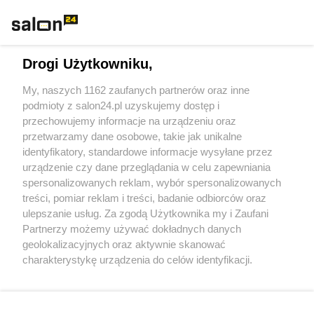
Rozmaitości
Technologie
Drogi Użytkowniku,
Sport
My, naszych 1162 zaufanych partnerów oraz inne
podmioty z salon24.pl uzyskujemy dostęp i
Społeczeństwo
przechowujemy informacje na urządzeniu oraz
przetwarzamy dane osobowe, takie jak unikalne
Kultura
identyfikatory, standardowe informacje wysyłane przez
urządzenie czy dane przeglądania w celu zapewniania
spersonalizowanych reklam, wybór spersonalizowanych
treści, pomiar reklam i treści, badanie odbiorców oraz
ulepszanie usług. Za zgodą Użytkownika my i Zaufani
X
Facebook
Instagram
Youtube
Partnerzy możemy używać dokładnych danych
geolokalizacyjnych oraz aktywnie skanować
charakterystykę urządzenia do celów identyfikacji.
Web Content Media sp. z o. o. © 2022
Ponieważ cenimy Twoją prywatność, prosimy o zgodę na
korzystanie z tych technologii poprzez kliknięcie
„Akceptuję”. Zgoda jest dobrowolna i zawsze możesz ją
Pomoc
O nas
Praca
Reklama
Kontakt