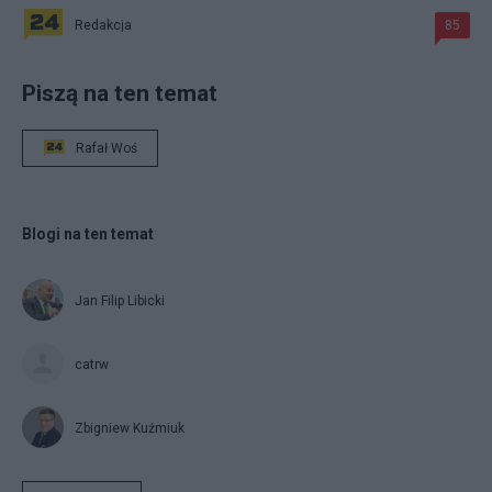
Redakcja
85
Piszą na ten temat
Rafał Woś
Blogi na ten temat
Jan Filip Libicki
catrw
Zbigniew Kuźmiuk