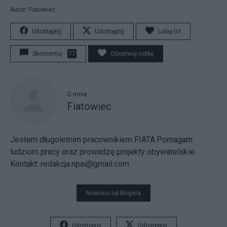
Autor: Fiatowiec
Udostępnij
Udostępnij
Lubię to!
Skomentuj
77
Obserwuj notkę
O mnie
Fiatowiec
Jestem długoletnim pracownikiem FIATA.Pomagam
ludziom pracy oraz prowadzę projekty obywatelskie.
Kontakt: redakcja.npai@gmail.com
Nowości od blogera
Udostępnij
Udostępnij