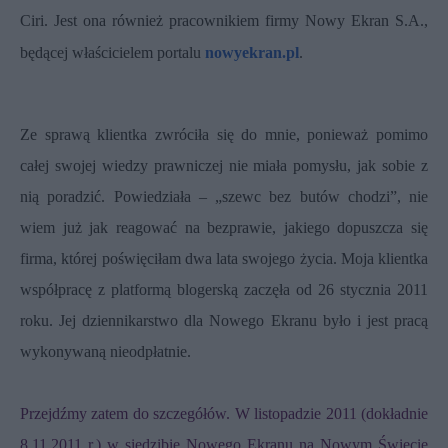
Ciri. Jest ona również pracownikiem firmy Nowy Ekran S.A.,
będącej właścicielem portalu
nowyekran.pl
.
Ze sprawą klientka zwróciła się do mnie, ponieważ pomimo
całej swojej wiedzy prawniczej nie miała pomysłu, jak sobie z
nią poradzić. Powiedziała – „szewc bez butów chodzi”, nie
wiem już jak reagować na bezprawie, jakiego dopuszcza się
firma, której poświęciłam dwa lata swojego życia. Moja klientka
współpracę z platformą blogerską zaczęła od 26 stycznia 2011
roku. Jej dziennikarstwo dla Nowego Ekranu było i jest pracą
wykonywaną nieodpłatnie.
Przejdźmy zatem do szczegółów. W listopadzie 2011 (dokładnie
8.11.2011 r.) w siedzibie Nowego Ekranu na Nowym Świecie