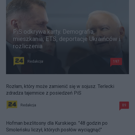
PiS odkrywa karty. Demografia,
mieszkania, ETS, deportacje Ukraińców i
rozliczenia
Redakcja
197
Rozłam, który może zamienić się w sojusz. Terlecki
zdradza tajemnice z posiedzeń PiS
Redakcja
89
Hofman bezlitosny dla Kurskiego. "48 godzin po
Smoleńsku liczył, których posłów wyciągnąć"