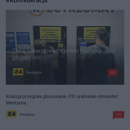
#
Konfederacja
Chcą zlikwidować system kaucyjny. Jest
projekt
Redakcja
84
Koalicja przegrała głosowanie. PiS uratowało immunitet
Mentzena
Redakcja
101