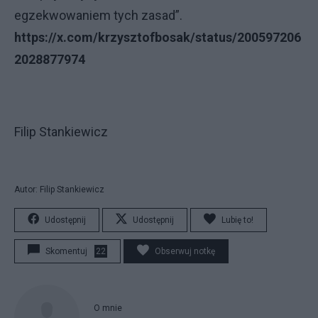
egzekwowaniem tych zasad”.
https://x.com/krzysztofbosak/status/200597206
2028877974
Filip Stankiewicz
Autor: Filip Stankiewicz
Udostępnij
Udostępnij
Lubię to!
Skomentuj
22
Obserwuj notkę
O mnie