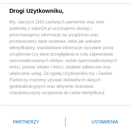
Technologie
Drogi Użytkowniku,
Sport
My, naszych 1162 zaufanych partnerów oraz inne
podmioty z salon24.pl uzyskujemy dostęp i
Społeczeństwo
przechowujemy informacje na urządzeniu oraz
przetwarzamy dane osobowe, takie jak unikalne
Kultura
identyfikatory, standardowe informacje wysyłane przez
urządzenie czy dane przeglądania w celu zapewniania
spersonalizowanych reklam, wybór spersonalizowanych
treści, pomiar reklam i treści, badanie odbiorców oraz
ulepszanie usług. Za zgodą Użytkownika my i Zaufani
X
Facebook
Instagram
Youtube
Partnerzy możemy używać dokładnych danych
geolokalizacyjnych oraz aktywnie skanować
charakterystykę urządzenia do celów identyfikacji.
Web Content Media sp. z o. o. © 2022
Ponieważ cenimy Twoją prywatność, prosimy o zgodę na
korzystanie z tych technologii poprzez kliknięcie
„Akceptuję”. Zgoda jest dobrowolna i zawsze możesz ją
Pomoc
O nas
Praca
Reklama
Kontakt
zmienić/wycofać klikając przycisk ustawień prywatności
PARTNERZY
USTAWIENIA
znajdujący się w lewym dolnym rogu strony
. Niektóre