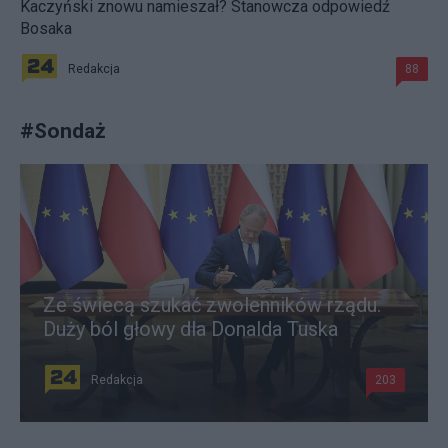
Kaczyński znowu namieszał? Stanowcza odpowiedź
Bosaka
Redakcja
88
#
Sondaż
Ze świecą szukać zwolenników rządu.
Duży ból głowy dla Donalda Tuska
Redakcja
203