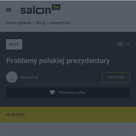
Strona główna
Blogi
beautyfool
73
BLOG
Problemy polskiej prezydentury
beautyfool
POLITYKA
Obserwuj notkę
28.05.2025