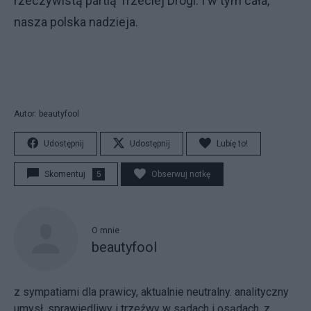
rzeczywistą partią Trzeciej Drogi. I w tym cała,
nasza polska nadzieja.
Autor: beautyfool
Udostępnij
Udostępnij
Lubię to!
Skomentuj
5
Obserwuj notkę
O mnie
beautyfool
z sympatiami dla prawicy, aktualnie neutralny. analityczny
umysł, sprawiedliwy i trzeźwy w sądach i osądach, z