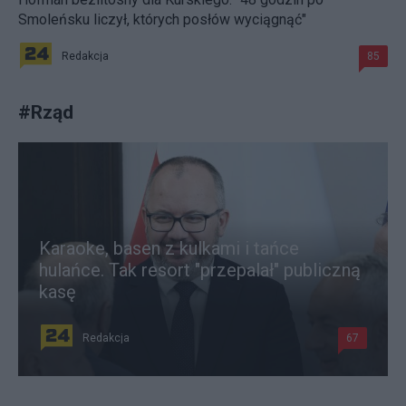
Smoleńsku liczył, których posłów wyciągnąć"
Redakcja
85
#
Rząd
Karaoke, basen z kulkami i tańce
hulańce. Tak resort "przepalał" publiczną
kasę
Redakcja
67