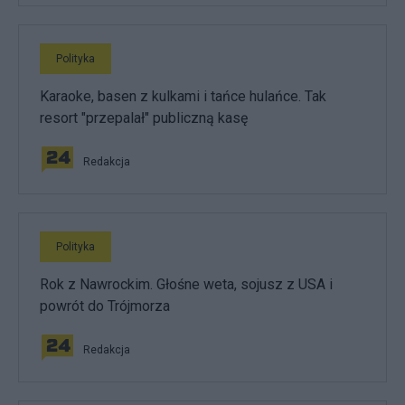
Polityka
Karaoke, basen z kulkami i tańce hulańce. Tak
resort "przepalał" publiczną kasę
Redakcja
Polityka
Rok z Nawrockim. Głośne weta, sojusz z USA i
powrót do Trójmorza
Redakcja