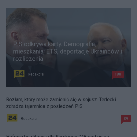
PiS odkrywa karty. Demografia,
mieszkania, ETS, deportacje Ukraińców i
rozliczenia
Redakcja
188
Rozłam, który może zamienić się w sojusz. Terlecki
zdradza tajemnice z posiedzeń PiS
Redakcja
89
Hofman bezlitosny dla Kurskiego. "48 godzin po