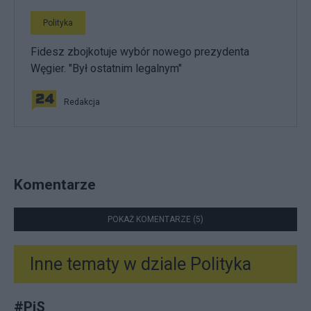
Polityka
Fidesz zbojkotuje wybór nowego prezydenta
Węgier. "Był ostatnim legalnym"
Redakcja
Komentarze
POKAŻ KOMENTARZE (5)
Inne tematy w dziale
Polityka
#
PiS