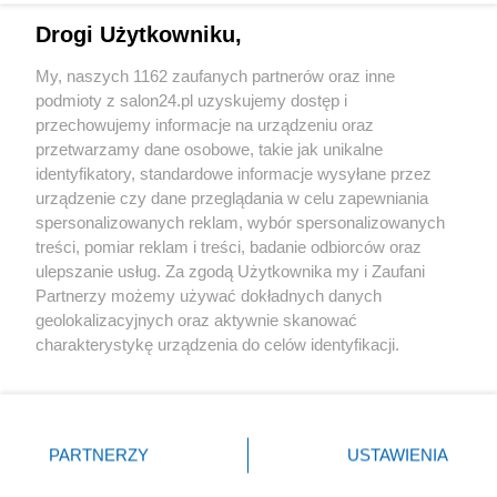
Drogi Użytkowniku,
Sport
My, naszych 1162 zaufanych partnerów oraz inne
podmioty z salon24.pl uzyskujemy dostęp i
Społeczeństwo
przechowujemy informacje na urządzeniu oraz
przetwarzamy dane osobowe, takie jak unikalne
Kultura
identyfikatory, standardowe informacje wysyłane przez
urządzenie czy dane przeglądania w celu zapewniania
spersonalizowanych reklam, wybór spersonalizowanych
treści, pomiar reklam i treści, badanie odbiorców oraz
ulepszanie usług. Za zgodą Użytkownika my i Zaufani
X
Facebook
Instagram
Youtube
Partnerzy możemy używać dokładnych danych
geolokalizacyjnych oraz aktywnie skanować
charakterystykę urządzenia do celów identyfikacji.
Web Content Media sp. z o. o. © 2022
Ponieważ cenimy Twoją prywatność, prosimy o zgodę na
korzystanie z tych technologii poprzez kliknięcie
„Akceptuję”. Zgoda jest dobrowolna i zawsze możesz ją
Pomoc
O nas
Praca
Reklama
Kontakt
zmienić/wycofać klikając przycisk ustawień prywatności
PARTNERZY
USTAWIENIA
znajdujący się w lewym dolnym rogu strony
. Niektóre
rodzaje przetwarzania danych nie wymagają zgody