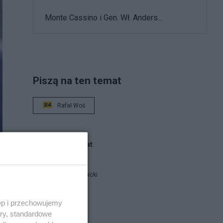
Monte Cassino i Gen. Wł. Anders...
Piszą na ten temat
Rafał Woś
Blogi na ten temat
Jan Filip Libicki
ęp i przechowujemy
catrw
ory, standardowe
 z