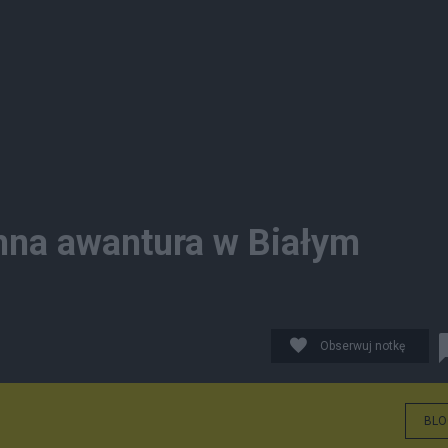
mna awantura w Białym
Obserwuj notkę
BLO