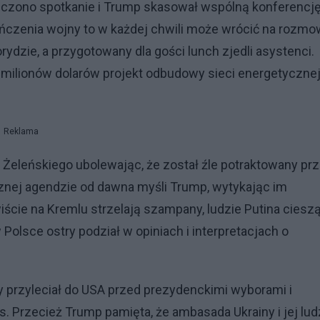
ończono spotkanie i Trump skasował wspólną konferencj
ończenia wojny to w każdej chwili może wrócić na rozmo
ydzie, a przygotowany dla gości lunch zjedli asystenci.
 milionów dolarów projekt odbudowy sieci energetyczne
Reklama
e Żeleńskiego ubolewając, że został źle potraktowany pr
icznej agendzie od dawna myśli Trump, wytykając im
iście na Kremlu strzelają szampany, ludzie Putina ciesz
Polsce ostry podział w opiniach i interpretacjach o
 przyleciał do USA przed prezydenckimi wyborami i
. Przecież Trump pamięta, że ambasada Ukrainy i jej lud