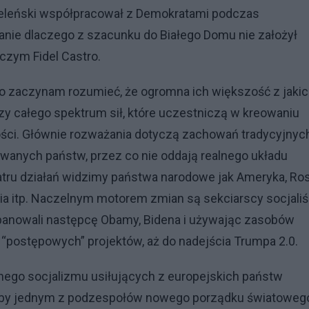
 Żeleński współpracował z Demokratami podczas
nie dlaczego z szacunku do Białego Domu nie założył
iczym Fidel Castro.
o zaczynam rozumieć, że ogromna ich większość z jaki
izy całego spektrum sił, które uczestniczą w kreowaniu
ści. Głównie rozważania dotyczą zachowań tradycyjnyc
wanych państw, przez co nie oddają realnego układu
tru działań widzimy państwa narodowe jak Ameryka, Ros
ania itp. Naczelnym motorem zmian są sekciarscy socjaliś
 opanowali następcę Obamy, Bidena i używając zasobów
“postępowych” projektów, aż do nadejścia Trumpa 2.0.
rnego socjalizmu usiłujących z europejskich państw
yłby jednym z podzespołów nowego porządku światoweg