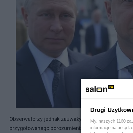
Drogi Użytkow
Obserwatorzy jednak zauważyli, że w dyskusjach Że
My, naszych 1160 zau
informacje na urządze
przygotowanego porozumienia usiłując zmusić Trum