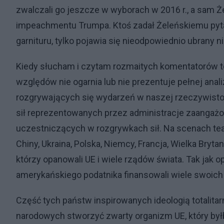
zwalczali go jeszcze w wyborach w 2016 r., a sam
impeachmentu Trumpa. Ktoś zadał Żeleńskiemu pyta
garnituru, tylko pojawia się nieodpowiednio ubrany n
Kiedy słucham i czytam rozmaitych komentatorów t
względów nie ogarnia lub nie prezentuje pełnej anal
rozgrywających się wydarzeń w naszej rzeczywisto
sił reprezentowanych przez administracje zaangażo
uczestniczących w rozgrywkach sił. Na scenach tea
Chiny, Ukraina, Polska, Niemcy, Francja, Wielka Bryt
którzy opanowali UE i wiele rządów świata. Tak jak
amerykańskiego podatnika finansowali wiele swoich 
Część tych państw inspirowanych ideologią totalita
narodowych stworzyć zwarty organizm UE, który b