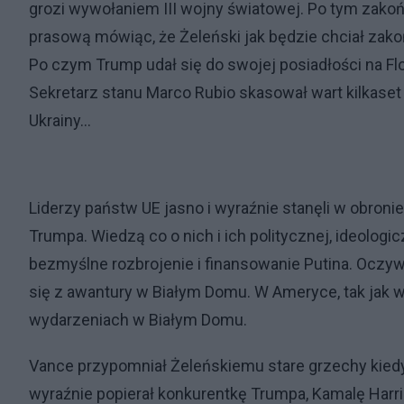
grozi wywołaniem III wojny światowej. Po tym zak
prasową mówiąc, że Żeleński jak będzie chciał zak
Po czym Trump udał się do swojej posiadłości na Flor
Sekretarz stanu Marco Rubio skasował wart kilkaset
Ukrainy…
Liderzy państw UE jasno i wyraźnie stanęli w obroni
Trumpa. Wiedzą co o nich i ich politycznej, ideolog
bezmyślne rozbrojenie i finansowanie Putina. Oczyw
się z awantury w Białym Domu. W Ameryce, tak jak w 
wydarzeniach w Białym Domu.
Vance przypomniał Żeleńskiemu stare grzechy kiedy
wyraźnie popierał konkurentkę Trumpa, Kamalę Harris