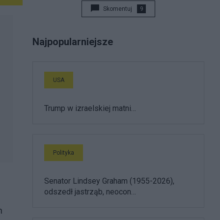
Skomentuj
9
Najpopularniejsze
USA
Trump w izraelskiej matni…
Polityka
Senator Lindsey Graham (1955-2026),
odszedł jastrząb, neocon…
m