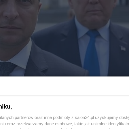
niku,
leński ciągle próbował przesuwać granice już
fanych partnerów oraz inne podmioty z salon24.pl uzyskujemy dost
niu oraz przetwarzamy dane osobowe, takie jak unikalne identyfikat
pa do jasnego wypowiedzenia, że nie będzie negocjacji