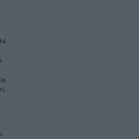
chś
h
ja,
ci,
o.