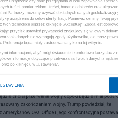
przez urządzenie czy dane przeglądania w celu zapewniania sperson
że ta wojna jest tragedią i trzeba ją szybko przerwać bo
ych treści, pomiar reklam i treści, badanie odbiorców oraz ulepszan
Żeleński wrzucił, że Rosjanie są najeźdźcami. Trump
fani Partnerzy możemy używać dokładnych danych geolokalizacyjn
tykę urządzenia do celów identyfikacji. Ponieważ cenimy Twoją pry
ej dostarczała broń i elektroniczną ochronę (Muska
z tych technologii poprzez kliknięcie „Akceptuję”. Zgoda jest dobro
edy nie rozpocząłby burzy porozumienie zostało by podpis
ikając przycisk ustawień prywatności znajdujący się w lewym dolny
etwarzania danych nie wymagają zgody użytkownika, ale masz prawo 
ył, że trudno byłoby mu rozmawiać z Putinem o pokoju
. Preferencje będą miały zastosowania tylko na tej witrynie.
iceprezydent Vance wtrącił, że poprzednia administrac
szymi informacjami, abyś mógł świadomie i komfortowo korzystać z
 To nie spodobało się Żeleńskiemu i zaczął atakować Van
gółowe informacje dotyczące przetwarzania Twoich danych znajdzi
s
oraz po kliknięciu w „Ustawienia”.
 umów… I wtedy nastąpiła karczemna awantura którą wszy
USTAWIENIA
eński nie chce mówić o pokoju, ale chce Amerykę naciąg
 będzie chciał przerwania wojny dopóki będzie miał popar
teresowany zakończeniem wojny. Trump powiedział, że
 Amerykanów Oval Office i jego konfrontacyjna postawa