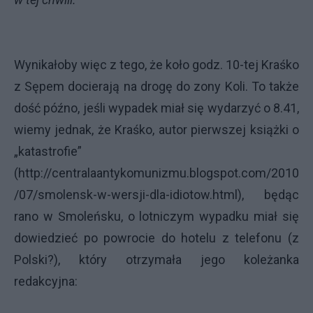
Wynikałoby więc z tego, że koło godz. 10-tej Kraśko
z Sępem docierają na drogę do zony Koli. To także
dość późno, jeśli wypadek miał się wydarzyć o 8.41,
wiemy jednak, że Kraśko, autor pierwszej książki o
„katastrofie”
(
http://centralaantykomunizmu.blogspot.com/2010
/07/smolensk-w-wersji-dla-idiotow.html
), będąc
rano w Smoleńsku, o lotniczym wypadku miał się
dowiedzieć po powrocie do hotelu z telefonu (z
Polski?), który otrzymała jego koleżanka
redakcyjna: