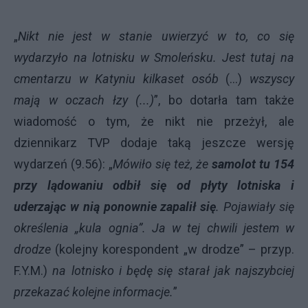
„
Nikt nie jest w stanie uwierzyć w to, co się
wydarzyło na lotnisku w Smoleńsku. Jest tutaj na
cmentarzu w Katyniu kilkaset osób
(…)
wszyscy
mają w oczach łzy (...)
”, bo dotarła tam także
wiadomość o tym, że nikt nie przeżył, ale
dziennikarz TVP dodaje taką jeszcze wersję
wydarzeń (9.56): „
Mówiło się też, że
samolot tu 154
przy lądowaniu odbił się od płyty lotniska i
uderzając w nią ponownie zapalił się
. Pojawiały się
określenia „kula ognia”. Ja w tej chwili jestem w
drodze
(kolejny korespondent „w drodze” – przyp.
F.Y.M.)
na lotnisko i będę się starał jak najszybciej
przekazać kolejne informacje.
”