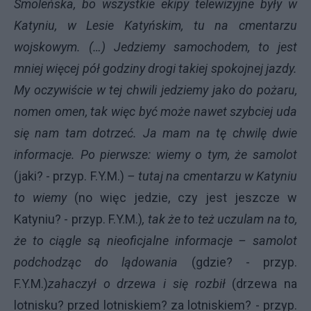
Smoleńska, bo wszystkie ekipy telewizyjne były w
Katyniu, w Lesie Katyńskim, tu na cmentarzu
wojskowym. (…) Jedziemy samochodem, to jest
mniej więcej pół godziny drogi takiej spokojnej jazdy.
My oczywiście w tej chwili jedziemy jako do pożaru,
nomen omen, tak więc być może nawet szybciej uda
się nam tam dotrzeć. Ja mam na tę chwilę dwie
informacje. Po pierwsze: wiemy o tym, że samolot
(jaki? - przyp. F.Y.M.)
– tutaj na cmentarzu w Katyniu
to wiemy
(no więc jedzie, czy jest jeszcze w
Katyniu? - przyp. F.Y.M.)
, tak że to też uczulam na to,
że to ciągle są nieoficjalne informacje – samolot
podchodząc do lądowania
(gdzie? - przyp.
F.Y.M.)
zahaczył o drzewa i się rozbił
(drzewa na
lotnisku? przed lotniskiem? za lotniskiem? - przyp.