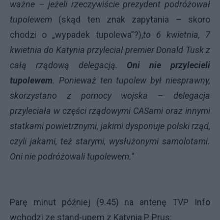
ważne – jeżeli rzeczywiście prezydent podróżował
tupolewem
(skąd ten znak zapytania – skoro
chodzi o „wypadek tupolewa”?),
to 6 kwietnia, 7
kwietnia do Katynia przyleciał premier Donald Tusk z
całą rządową delegacją.
Oni nie przylecieli
tupolewem
. Ponieważ ten tupolew był niesprawny,
skorzystano z pomocy wojska – delegacja
przyleciała w części rządowymi CASami oraz innymi
statkami powietrznymi, jakimi dysponuje polski rząd,
czyli jakami, też starymi, wysłużonymi samolotami.
Oni nie podróżowali tupolewem.
”
Parę minut później (9.45) na antenę TVP Info
wchodzi ze stand-upem z Katynia P. Prus: