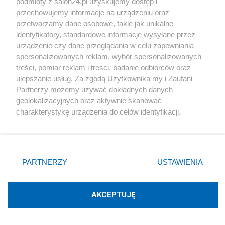
podmioty z salon24.pl uzyskujemy dostęp i
przechowujemy informacje na urządzeniu oraz
przetwarzamy dane osobowe, takie jak unikalne
identyfikatory, standardowe informacje wysyłane przez
urządzenie czy dane przeglądania w celu zapewniania
spersonalizowanych reklam, wybór spersonalizowanych
treści, pomiar reklam i treści, badanie odbiorców oraz
ulepszanie usług. Za zgodą Użytkownika my i Zaufani
Partnerzy możemy używać dokładnych danych
geolokalizacyjnych oraz aktywnie skanować
charakterystykę urządzenia do celów identyfikacji.
Ponieważ cenimy Twoją prywatność, prosimy o zgodę na
korzystanie z tych technologii poprzez kliknięcie
„Akceptuję”. Zgoda jest dobrowolna i zawsze możesz ją
zmienić/wycofać klikając przycisk ustawień prywatności
PARTNERZY
USTAWIENIA
znajdujący się w lewym dolnym rogu strony
. Niektóre
rodzaje przetwarzania danych nie wymagają zgody
użytkownika, ale masz prawo sprzeciwić się takiemu
AKCEPTUJĘ
przetwarzaniu. Preferencje będą miały zastosowania tylko
na tej witrynie.