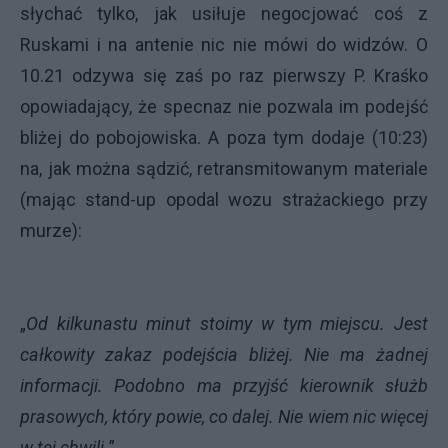
słychać tylko, jak usiłuje negocjować coś z
Ruskami i na antenie nic nie mówi do widzów. O
10.21 odzywa się zaś po raz pierwszy P. Kraśko
opowiadający, że specnaz nie pozwala im podejść
bliżej do pobojowiska. A poza tym dodaje (10:23)
na, jak można sądzić, retransmitowanym materiale
(mając stand-up opodal wozu strażackiego przy
murze):
„
Od kilkunastu minut stoimy w tym miejscu. Jest
całkowity zakaz podejścia bliżej. Nie ma żadnej
informacji. Podobno ma przyjść kierownik służb
prasowych, który powie, co dalej. Nie wiem nic więcej
w tej chwili.
”