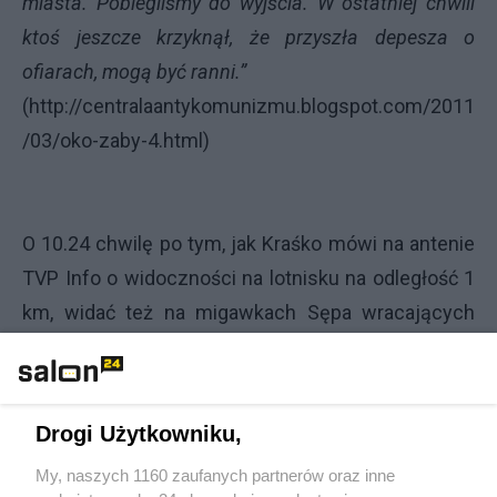
miasta. Pobiegliśmy do wyjścia. W ostatniej chwili
ktoś jeszcze krzyknął, że przyszła depesza o
ofiarach, mogą być ranni.”
(
http://centralaantykomunizmu.blogspot.com/2011
/03/oko-zaby-4.html
)
O 10.24 chwilę po tym, jak Kraśko mówi na antenie
TVP Info o widoczności na lotnisku na odległość 1
km, widać też na migawkach Sępa wracających
między drzewami pirotechników z „miejsca
wypadku”.
Drogi Użytkowniku,
My, naszych 1160 zaufanych partnerów oraz inne