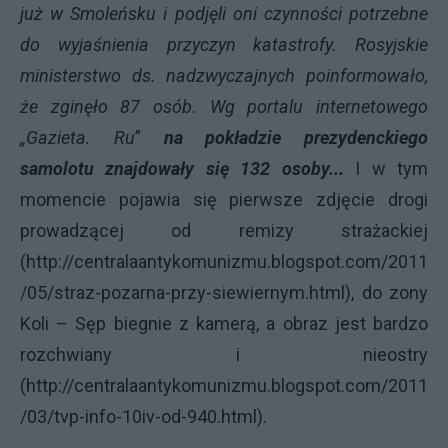
już w Smoleńsku i podjęli oni czynności potrzebne
do wyjaśnienia przyczyn katastrofy. Rosyjskie
ministerstwo ds. nadzwyczajnych poinformowało,
że zginęło 87 osób. Wg portalu internetowego
„Gazieta. Ru
”
na pokładzie prezydenckiego
samolotu znajdowały się 132 osoby...
I w tym
momencie pojawia się pierwsze zdjęcie drogi
prowadzącej od remizy strażackiej
(
http://centralaantykomunizmu.blogspot.com/2011
/05/straz-pozarna-przy-siewiernym.html
), do zony
Koli – Sęp biegnie z kamerą, a obraz jest bardzo
rozchwiany i nieostry
(
http://centralaantykomunizmu.blogspot.com/2011
/03/tvp-info-10iv-od-940.html
).