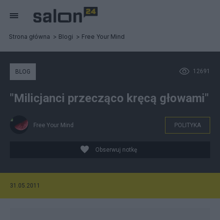
Strona główna
Blogi
Free Your Mind
12691
BLOG
"Milicjanci przecząco kręcą głowami"
Free Your Mind
POLITYKA
Obserwuj notkę
31.05.2011