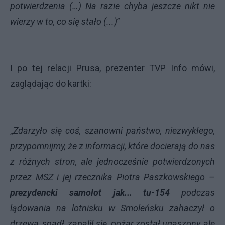
potwierdzenia (…) Na razie chyba jeszcze nikt nie
wierzy w to, co się stało (...)
”
I po tej relacji Prusa, prezenter TVP Info mówi,
zaglądając do kartki:
„
Zdarzyło się coś, szanowni państwo, niezwykłego,
przypomnijmy, że z informacji, które docierają do nas
z różnych stron, ale jednocześnie potwierdzonych
przez MSZ i jej rzecznika Piotra Paszkowskiego –
prezydencki samolot jak... tu-154
podczas
lądowania na lotnisku w Smoleńsku zahaczył o
drzewa, spadł, zapalił się, pożar został ugaszony, ale