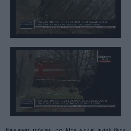
Nawiasem mówiąc, czy ktoś widział jakieś ślady