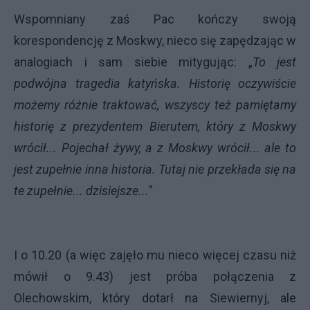
Wspomniany zaś Pac kończy swoją
korespondencję z Moskwy, nieco się zapędzając w
analogiach i sam siebie mitygując: „
To jest
podwójna tragedia katyńska. Historię oczywiście
możemy różnie traktować, wszyscy też pamiętamy
historię z prezydentem Bierutem, który z Moskwy
wrócił... Pojechał żywy, a z Moskwy wrócił... ale to
jest zupełnie inna historia. Tutaj nie przekłada się na
te zupełnie... dzisiejsze...
”
I o 10.20 (a więc zajęło mu nieco więcej czasu niż
mówił o 9.43) jest próba połączenia z
Olechowskim, który dotarł na Siewiernyj, ale