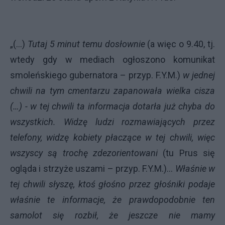
„(...)
Tutaj 5 minut temu dosłownie
(a więc o 9.40, tj.
wtedy gdy w mediach ogłoszono komunikat
smoleńskiego gubernatora – przyp. F.Y.M.)
w jednej
chwili na tym cmentarzu zapanowała wielka cisza
(…) - w tej chwili ta informacja dotarła już chyba do
wszystkich. Widzę ludzi rozmawiających przez
telefony, widzę kobiety płaczące w tej chwili, więc
wszyscy są trochę zdezorientowani
(tu Prus się
ogląda i strzyże uszami – przyp. F.Y.M.)...
Właśnie w
tej chwili słyszę, ktoś głośno przez
głośniki podaje
właśnie te informacje, że prawdopodobnie ten
samolot się rozbił, że jeszcze nie mamy