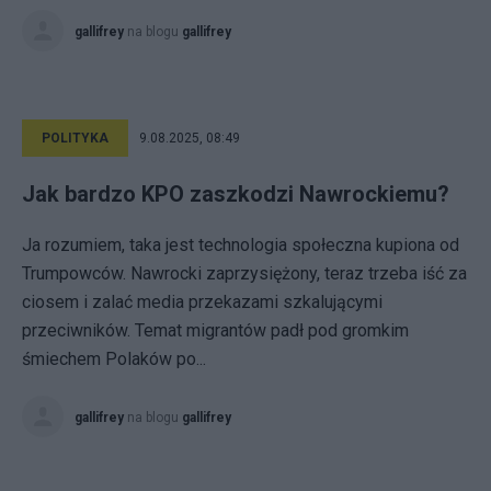
gallifrey
na blogu
gallifrey
POLITYKA
9.08.2025, 08:49
Jak bardzo KPO zaszkodzi Nawrockiemu?
Ja rozumiem, taka jest technologia społeczna kupiona od
Trumpowców. Nawrocki zaprzysiężony, teraz trzeba iść za
ciosem i zalać media przekazami szkalującymi
przeciwników. Temat migrantów padł pod gromkim
śmiechem Polaków po...
gallifrey
na blogu
gallifrey