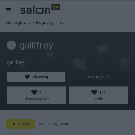
Strona główna
Blogi
gallifrey
gallifrey
gallifrey
Obserwuj
WIADOMOŚĆ
7
191
Obserwujących
Notki
POLITYKA
14.03.2026, 16:58