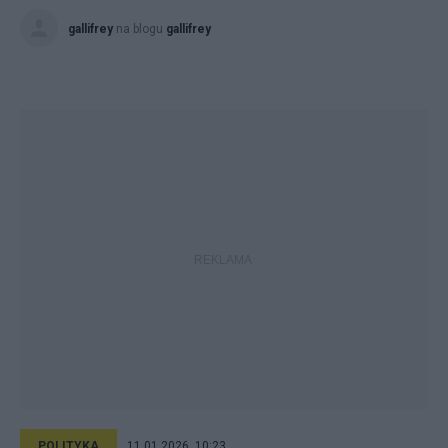
gallifrey
na blogu
gallifrey
POLITYKA
11.01.2026, 10:23