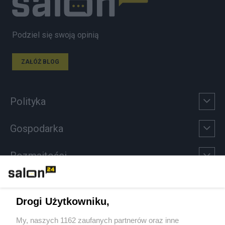
Podziel się swoją opinią
ZAŁÓŻ BLOG
Polityka
Gospodarka
Rozmaitości
Technologie
Drogi Użytkowniku,
Sport
My, naszych 1162 zaufanych partnerów oraz inne