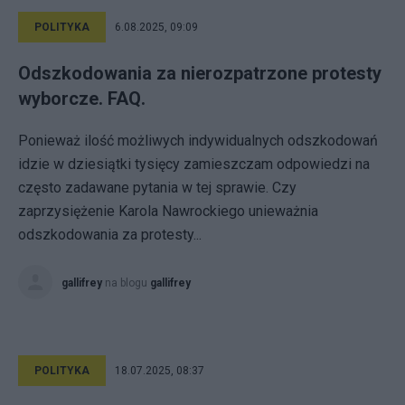
POLITYKA
6.08.2025, 09:09
Odszkodowania za nierozpatrzone protesty
wyborcze. FAQ.
Ponieważ ilość możliwych indywidualnych odszkodowań
idzie w dziesiątki tysięcy zamieszczam odpowiedzi na
często zadawane pytania w tej sprawie. Czy
zaprzysiężenie Karola Nawrockiego unieważnia
odszkodowania za protesty...
gallifrey
na blogu
gallifrey
POLITYKA
18.07.2025, 08:37