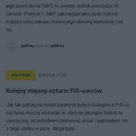
jego pomysły na SAFE to zwykły dodruk pieniędzy. W
skrócie: Pomysł 1: NBP zaksięguje jako zysk różnicę
między ceną zakupu złota a jego obecną wartością i na
tej...
gallifrey
na blogu
gallifrey
POLITYKA
8.02.2026, 17:32
Kolejny mięsny szturm PiS-owców.
Jak tak patrzę na moich biednych byłych kolegów z PiS co
się teraz muszą wytracać w obronie jakiegoś Nobla, to
cieszę się, że potrafiłem zachować umiar i wypisałem się
z tego statku w porę. Akcja była...