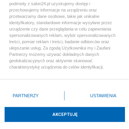
podmioty z salon24.pl uzyskujemy dostęp i
Społeczeństwo
przechowujemy informacje na urządzeniu oraz
przetwarzamy dane osobowe, takie jak unikalne
Kultura
identyfikatory, standardowe informacje wysyłane przez
urządzenie czy dane przeglądania w celu zapewniania
spersonalizowanych reklam, wybór spersonalizowanych
treści, pomiar reklam i treści, badanie odbiorców oraz
ulepszanie usług. Za zgodą Użytkownika my i Zaufani
X
Facebook
Instagram
Youtube
Partnerzy możemy używać dokładnych danych
geolokalizacyjnych oraz aktywnie skanować
charakterystykę urządzenia do celów identyfikacji.
Web Content Media sp. z o. o. © 2022
Ponieważ cenimy Twoją prywatność, prosimy o zgodę na
korzystanie z tych technologii poprzez kliknięcie
„Akceptuję”. Zgoda jest dobrowolna i zawsze możesz ją
Pomoc
O nas
Praca
Reklama
Kontakt
zmienić/wycofać klikając przycisk ustawień prywatności
PARTNERZY
USTAWIENIA
znajdujący się w lewym dolnym rogu strony
. Niektóre
rodzaje przetwarzania danych nie wymagają zgody
użytkownika, ale masz prawo sprzeciwić się takiemu
AKCEPTUJĘ
przetwarzaniu. Preferencje będą miały zastosowania tylko
Technologię dostarcza:
W3media.pl
na tej witrynie.