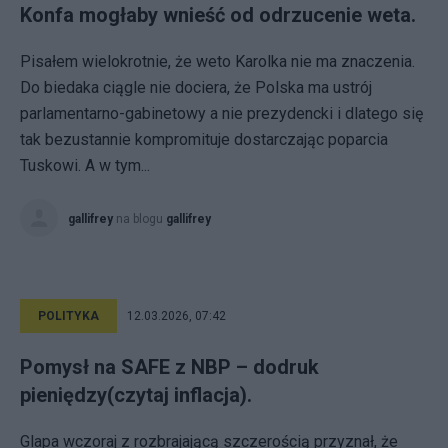
Konfa mogłaby wnieść od odrzucenie weta.
Pisałem wielokrotnie, że weto Karolka nie ma znaczenia.
Do biedaka ciągle nie dociera, że Polska ma ustrój
parlamentarno-gabinetowy a nie prezydencki i dlatego się
tak bezustannie kompromituje dostarczając poparcia
Tuskowi. A w tym...
gallifrey
na blogu
gallifrey
POLITYKA
12.03.2026, 07:42
Pomysł na SAFE z NBP – dodruk
pieniędzy(czytaj inflacja).
Glapa wczoraj z rozbrajającą szczerością przyznał, że