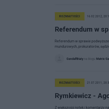
ROZMAITOŚCI
16.02.2012, 20:
Referendum w spra
Referendum w sprawie podwyższeni
mundurowych, prokuratorów, sędzió
GandalfBiały
na blogu
Matrix Ga
ROZMAITOŚCI
21.07.2011, 20:
Rymkiewicz - Agor
Z większości notek i komentarzy na