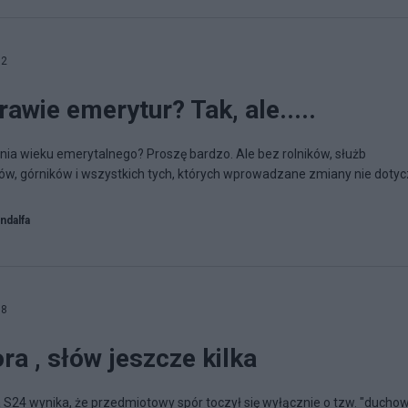
12
wie emerytur? Tak, ale.....
a wieku emerytalnego? Proszę bardzo. Ale bez rolników, służb
w, górników i wszystkich tych, których wprowadzane zmiany nie dotyczą
ndalfa
38
a , słów jeszcze kilka
 S24 wynika, że przedmiotowy spór toczył się wyłącznie o tzw. "ducho