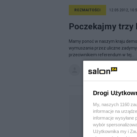
ROZMAITOŚCI
12.05.2012, 10:
Poczekajmy trzy l
Mamy ponoć w naszym kraju demokr
wymuszania przez uliczne zadymy 
przeciwnikiem referendum w tej...
GandalfBiały
na blogu
Matrix Ga
Drogi Użytkow
My, naszych 1160 zau
informacje na urządze
informacje wysyłane 
wybór spersonalizowan
Użytkownika my i Zau