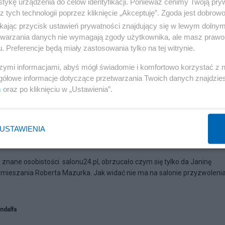
tykę urządzenia do celów identyfikacji. Ponieważ cenimy Twoją pry
z tych technologii poprzez kliknięcie „Akceptuję”. Zgoda jest dobro
ikając przycisk ustawień prywatności znajdujący się w lewym dolny
etwarzania danych nie wymagają zgody użytkownika, ale masz prawo 
. Preferencje będą miały zastosowania tylko na tej witrynie.
szymi informacjami, abyś mógł świadomie i komfortowo korzystać z
gółowe informacje dotyczące przetwarzania Twoich danych znajdzi
s
oraz po kliknięciu w „Ustawienia”.
23
USTAWIENIA
i kamieniem w Janinę Jankowską?
m znane osobistości salonu24.pl, obrzucało czym się tylko da Janinę
amieszania Roberta Mazurka. Jak widać nie ma na salonie przyzwoleni
ndalfa