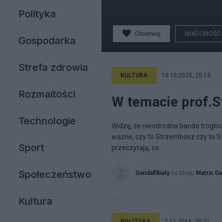
Polityka
Obserwuj
WIADOMOŚĆ
Gospodarka
Strefa zdrowia
KULTURA
10.10.2025, 20:13
Rozmaitości
W temacie prof.
Technologie
Widzę, że nieodrodna banda troglody
ważne, czy to Strzembosz czy to St
Sport
przeczytają, co...
Społeczeństwo
GandalfBiały
na blogu
Matrix Ga
Kultura
POLITYKA
7.11.2016, 20:21