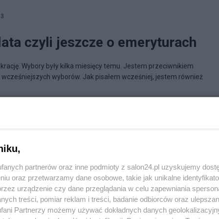
53
ata czyli jeszcze o emeryturach
ację. Wybory były kilka miesięcy temu. Jestem przeciwnikiem
wcześniejszych wyborów. Jak pisałem wcześniej, jestem również
ndalfa
niku,
fanych partnerów oraz inne podmioty z salon24.pl uzyskujemy dost
niu oraz przetwarzamy dane osobowe, takie jak unikalne identyfikat
przez urządzenie czy dane przeglądania w celu zapewniania sperson
ych treści, pomiar reklam i treści, badanie odbiorców oraz ulepszan
fani Partnerzy możemy używać dokładnych danych geolokalizacyjn