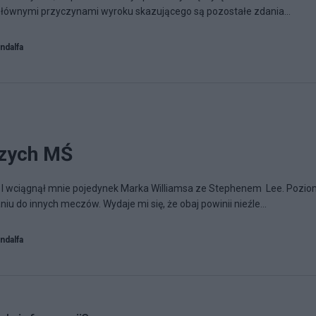
 głównymi przyczynami wyroku skazującego są pozostałe zdania...
ndalfa
szych MŚ
ń. I wciągnął mnie pojedynek Marka Williamsa ze Stephenem Lee. Pozi
u do innych meczów. Wydaje mi się, że obaj powinii nieźle...
ndalfa