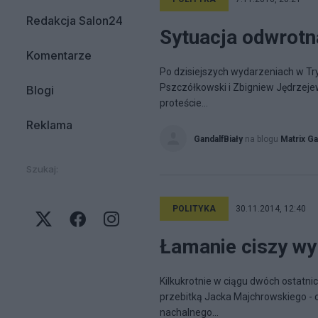
Redakcja Salon24
Sytuacja odwrotn
Komentarze
Po dzisiejszych wydarzeniach w Try
Pszczółkowski i Zbigniew Jędrzeje
Blogi
proteście...
Reklama
GandalfBiały
na blogu
Matrix Ga
Szukaj:
POLITYKA
30.11.2014, 12:40
Łamanie ciszy w
Kilkukrotnie w ciągu dwóch ostatn
przebitką Jacka Majchrowskiego -
nachalnego...