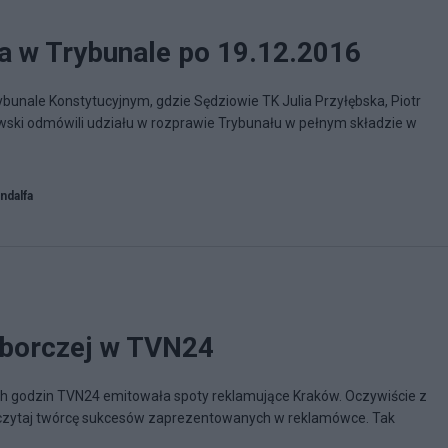
a w Trybunale po 19.12.2016
bunale Konstytucyjnym, gdzie Sędziowie TK Julia Przyłębska, Piotr
wski odmówili udziału w rozprawie Trybunału w pełnym składzie w
ndalfa
yborczej w TVN24
ich godzin TVN24 emitowała spoty reklamujące Kraków. Oczywiście z
 czytaj twórcę sukcesów zaprezentowanych w reklamówce. Tak