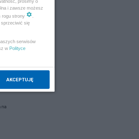
watność, prosimy o
wolna i zawsze możesz
m rogu strony
.
sprzeciwić się
 naszych serwisów
esz w
Polityce
AKCEPTUJĘ
a na