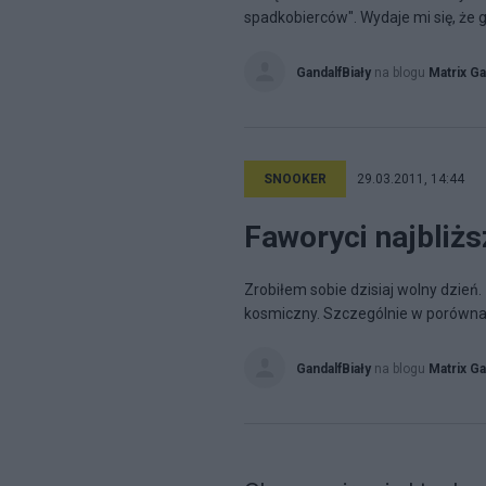
spadkobierców". Wydaje mi się, że
GandalfBiały
na blogu
Matrix Ga
SNOOKER
29.03.2011, 14:44
Faworyci najbliż
Zrobiłem sobie dzisiaj wolny dzie
kosmiczny. Szczególnie w porównani
GandalfBiały
na blogu
Matrix Ga