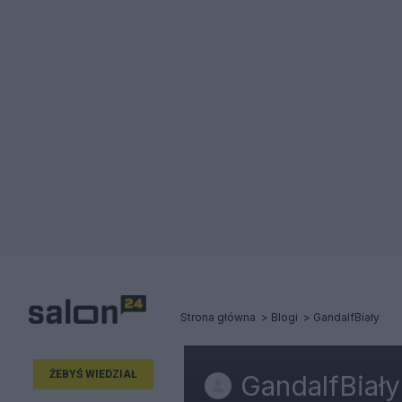
Strona główna
Blogi
GandalfBiały
ŻEBYŚ WIEDZIAŁ
GandalfBiały