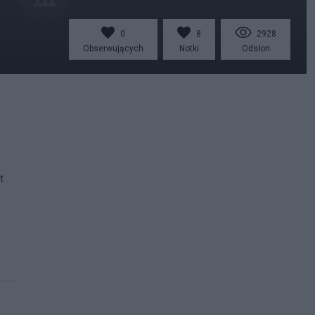
0
8
2928
Obserwujących
Notki
Odsłon
t