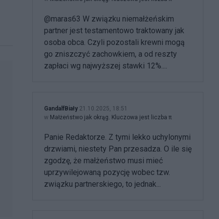
@maras63 W związku niemałżeńskim
partner jest testamentowo traktowany jak
osoba obca. Czyli pozostali krewni mogą
go zniszczyć zachowkiem, a od reszty
zapłaci wg najwyższej stawki 12%....
GandalfBiały
21.10.2025, 18:51
w
Małżeństwo jak okrąg. Kluczowa jest liczba π
Panie Redaktorze. Z tymi lekko uchylonymi
drzwiami, niestety Pan przesadza. O ile się
zgodzę, że małżeństwo musi mieć
uprzywilejowaną pozycję wobec tzw.
związku partnerskiego, to jednak...