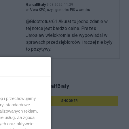
GandalfBiały
9.08.2025, 11:29
w
Afera KPO, czyli gomułko-PiS w amoku
@Globtrotuar61 Akurat to jedno zdanie w
tej notce jest bardzo celne. Prezes
Jarosław wielokrotnie sie wypowiadał w
sprawach przedsiębiorców i raczej nie były
to pozytywy.
Tematy GandalfBiały
ęp i przechowujemy
SNOOKER
ory, standardowe
alizowanych reklam,
ie usług. Za zgodą
ych oraz aktywnie