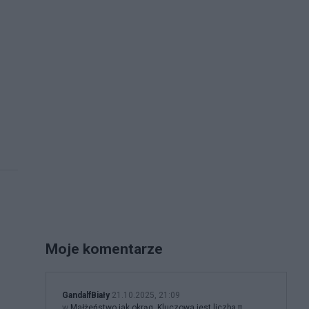
Moje komentarze
GandalfBiały
21.10.2025, 21:09
w
Małżeństwo jak okrąg. Kluczowa jest liczba π