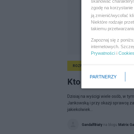
skanować charakterys
zgodę na korzystanie 
ją zmienić/wycofać kl
Niektóre rodzaje prz
takiemu przetwarzaniu
Zapoznaj się z poniż
internetowych. Szcze
Prywatności
i
Cookie
ROZMAITOŚCI
14.04.2012, 19:
PARTNERZY
Kto jeszcze rzuc
Dzisiaj na wyścigi wiele osób, w ty
Jankowską i przy okazji sprawcę z
jakiekolwiek...
GandalfBiały
na blogu
Matrix Ga