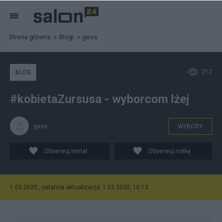
Strona główna
Blogi
geos
212
BLOG
#kobietaZursusa - wyborcom lżej
geos
WYBORY
Obserwuj temat
Obserwuj notkę
1.03.2020 , ostatnia aktualizacja: 1.03.2020, 10:13