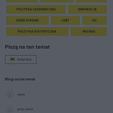
POLITYKA ZAGRANICZNA
INNOWACJE
NORD STREAM
LGBT
KO
POLITYKA HISTORYCZNA
WIOSNA
Piszą na ten temat
Rafał Woś
Blogi na ten temat
catrw
julian olech