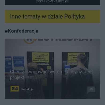
POKAŻ KOMENTARZE (3)
Inne tematy w dziale
Polityka
#
Konfederacja
Chcą zlikwidować system kaucyjny. Jest
projekt
Redakcja
49