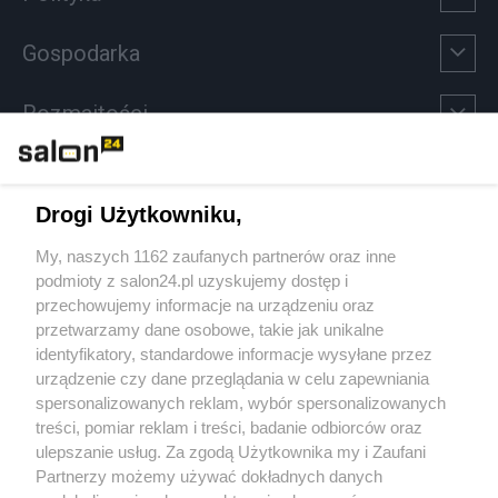
Gospodarka
Rozmaitości
Technologie
Drogi Użytkowniku,
Sport
My, naszych 1162 zaufanych partnerów oraz inne
podmioty z salon24.pl uzyskujemy dostęp i
Społeczeństwo
przechowujemy informacje na urządzeniu oraz
przetwarzamy dane osobowe, takie jak unikalne
Kultura
identyfikatory, standardowe informacje wysyłane przez
urządzenie czy dane przeglądania w celu zapewniania
spersonalizowanych reklam, wybór spersonalizowanych
treści, pomiar reklam i treści, badanie odbiorców oraz
ulepszanie usług. Za zgodą Użytkownika my i Zaufani
X
Facebook
Instagram
Youtube
Partnerzy możemy używać dokładnych danych