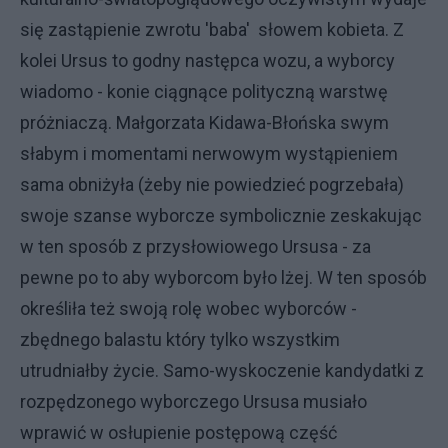
się zastąpienie zwrotu 'baba' słowem kobieta. Z
kolei Ursus to godny następca wozu, a wyborcy
wiadomo - konie ciągnące polityczną warstwę
próżniaczą. Małgorzata Kidawa-Błońska swym
słabym i momentami nerwowym wystąpieniem
sama obniżyła (żeby nie powiedzieć pogrzebała)
swoje szanse wyborcze symbolicznie zeskakując
w ten sposób z przysłowiowego Ursusa - za
pewne po to aby wyborcom było lżej. W ten sposób
określiła też swoją rolę wobec wyborców -
zbędnego balastu który tylko wszystkim
utrudniałby życie. Samo-wyskoczenie kandydatki z
rozpędzonego wyborczego Ursusa musiało
wprawić w osłupienie postępową część