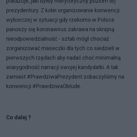
pokazuje, jaki byłby merytoryczny poziom tej
prezydentury. Z kolei organizowanie konwencji
wyborczej w sytuacji gdy rzekomo w Polsce
panoszy się koronawirus zakrawa na skrajną
nieodpowiedzialność - sztab mógł chociaż
zorganizować maseczki dla tych co siedzieli w
pierwszych rzędach aby nadać choć minimalną
wiarygodność narracji swojej kandydatki. A tak
zamiast #PrawdziwaPrezydent zobaczyliśmy na
konwencji #PrawdziwaObłude.
Co dalej ?