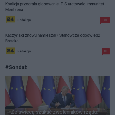
Koalicja przegrała głosowanie. PiS uratowało immunitet
Mentzena
Redakcja
101
Kaczyński znowu namieszał? Stanowcza odpowiedź
Bosaka
Redakcja
88
#
Sondaż
Ze świecą szukać zwolenników rządu.