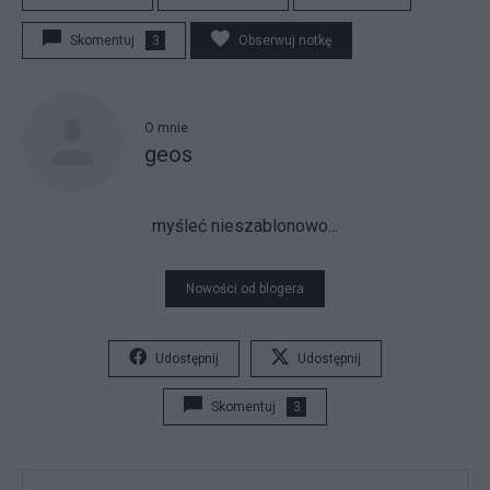
Skomentuj
3
Obserwuj notkę
O mnie
geos
myśleć nieszablonowo...
Nowości od blogera
Udostępnij
Udostępnij
Skomentuj
3