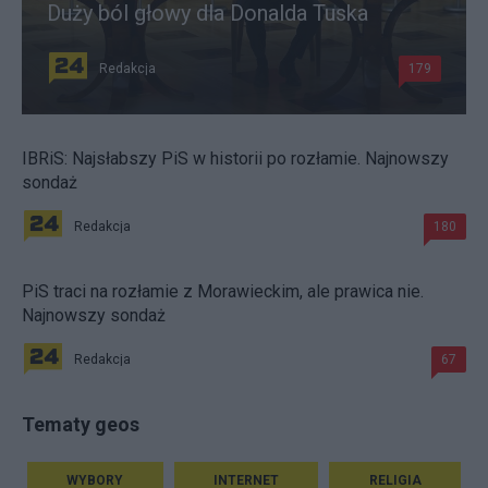
Duży ból głowy dla Donalda Tuska
Redakcja
179
IBRiS: Najsłabszy PiS w historii po rozłamie. Najnowszy
sondaż
Redakcja
180
PiS traci na rozłamie z Morawieckim, ale prawica nie.
Najnowszy sondaż
Redakcja
67
Tematy geos
WYBORY
INTERNET
RELIGIA