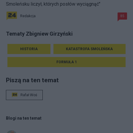
Smoleńsku liczył, których posłów wyciągnąć"
Redakcja
85
Tematy Zbigniew Girzyński
HISTORIA
KATASTROFA SMOLEŃSKA
FORMUŁA 1
Piszą na ten temat
Rafał Woś
Blogi na ten temat