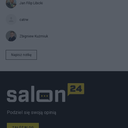
Jan Filip Libicki
catrw
Zbigniew Kuźmiuk
Napisz notkę
Podziel się swoją opinią
ZAŁÓŻ BLOG