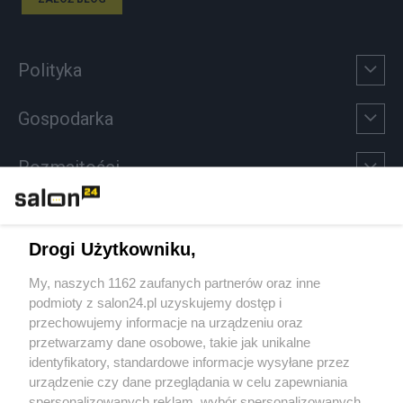
Polityka
Gospodarka
Rozmaitości
Technologie
Drogi Użytkowniku,
Sport
My, naszych 1162 zaufanych partnerów oraz inne
podmioty z salon24.pl uzyskujemy dostęp i
Społeczeństwo
przechowujemy informacje na urządzeniu oraz
przetwarzamy dane osobowe, takie jak unikalne
Kultura
identyfikatory, standardowe informacje wysyłane przez
urządzenie czy dane przeglądania w celu zapewniania
spersonalizowanych reklam, wybór spersonalizowanych