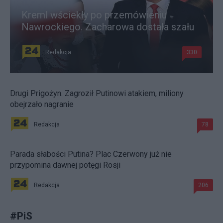
Kreml wściekły po przemówieniu
Nawrockiego. Zacharowa dostała szału
Redakcja
330
Drugi Prigożyn. Zagroził Putinowi atakiem, miliony
obejrzało nagranie
Redakcja
78
Parada słabości Putina? Plac Czerwony już nie
przypomina dawnej potęgi Rosji
Redakcja
206
#
PiS