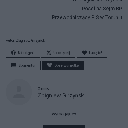
Poseł na Sejm RP
Przewodniczący PiS w Toruniu
Autor: Zbigniew Girzyński
Udostępnij
Udostępnij
Lubię to!
Skomentuj
Obserwuj notkę
O mnie
Zbigniew Girzyński
wymagający