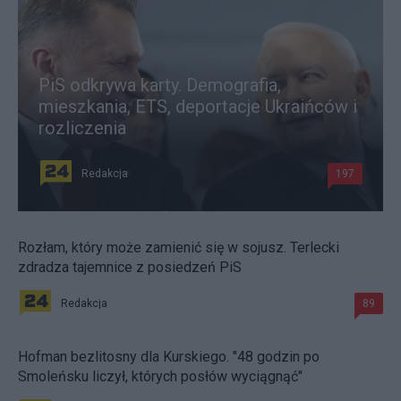
PiS odkrywa karty. Demografia,
mieszkania, ETS, deportacje Ukraińców i
rozliczenia
Redakcja
197
Rozłam, który może zamienić się w sojusz. Terlecki
zdradza tajemnice z posiedzeń PiS
Redakcja
89
Hofman bezlitosny dla Kurskiego. "48 godzin po
Smoleńsku liczył, których posłów wyciągnąć"