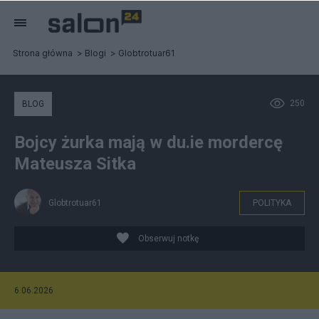
Strona główna
Blogi
Globtrotuar61
250
BLOG
Bojcy żurka mają w du.ie mordercę
Mateusza Sitka
Globtrotuar61
POLITYKA
Obserwuj notkę
6.06.2026