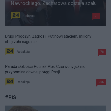
Nawrockiego. Zacharowa dostała szału
Redakcja
91
Drugi Prigożyn. Zagroził Putinowi atakiem, miliony
obejrzało nagranie
Redakcja
78
Parada słabości Putina? Plac Czerwony już nie
przypomina dawnej potęgi Rosji
Redakcja
206
#
PiS