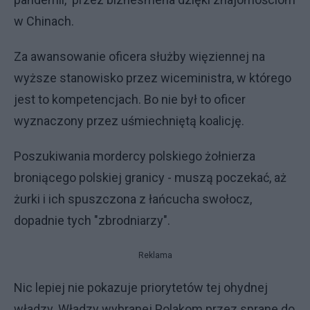
w Chinach.
Za awansowanie oficera służby więziennej na
wyższe stanowisko przez wiceministra, w którego
jest to kompetencjach. Bo nie był to oficer
wyznaczony przez uśmiechniętą koalicję.
Poszukiwania mordercy polskiego żołnierza
broniącego polskiej granicy - muszą poczekać, aż
żurki i ich spuszczona z łańcucha swołocz,
dopadnie tych "zbrodniarzy".
Reklama
Nic lepiej nie pokazuje priorytetów tej ohydnej
władzy. Władzy wybranej Polakom przez sprane do