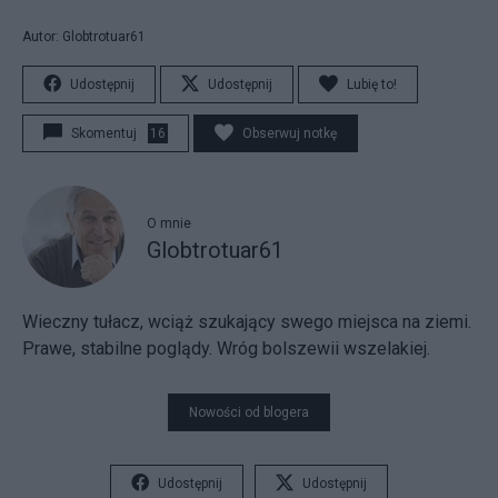
Autor: Globtrotuar61
Udostępnij
Udostępnij
Lubię to!
Skomentuj
16
Obserwuj notkę
O mnie
Globtrotuar61
Wieczny tułacz, wciąż szukający swego miejsca na ziemi.
Prawe, stabilne poglądy. Wróg bolszewii wszelakiej.
Nowości od blogera
Udostępnij
Udostępnij