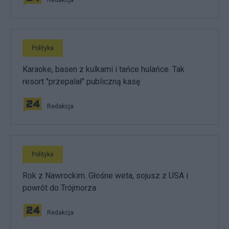
Redakcja
Polityka
Karaoke, basen z kulkami i tańce hulańce. Tak
resort "przepalał" publiczną kasę
Redakcja
Polityka
Rok z Nawrockim. Głośne weta, sojusz z USA i
powrót do Trójmorza
Redakcja