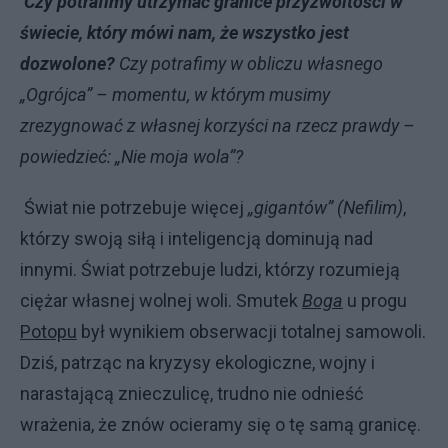
Czy potrafimy utrzymać granice przyzwoitości w
świecie, który mówi nam, że wszystko jest
dozwolone?
Czy potrafimy w obliczu własnego
„Ogrójca” – momentu, w którym musimy
zrezygnować z własnej korzyści na rzecz prawdy –
powiedzieć: „Nie moja wola”?
Świat nie potrzebuje więcej
„gigantów” (Nefilim)
,
którzy swoją siłą i inteligencją dominują nad
innymi. Świat potrzebuje ludzi, którzy rozumieją
ciężar własnej wolnej woli. Smutek
Boga
u progu
Potopu
był wynikiem obserwacji totalnej samowoli.
Dziś, patrząc na kryzysy ekologiczne, wojny i
narastającą znieczulicę, trudno nie odnieść
wrażenia, że znów ocieramy się o tę samą granicę.