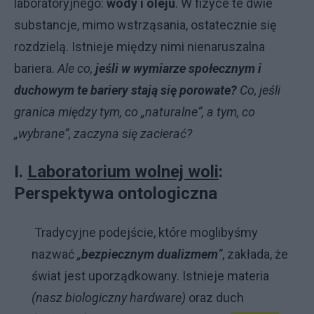
laboratoryjnego:
wody i oleju
. W fizyce te dwie
substancje, mimo wstrząsania, ostatecznie się
rozdzielą. Istnieje między nimi nienaruszalna
bariera.
Ale co,
jeśli w wymiarze społecznym i
duchowym te bariery stają się porowate?
Co, jeśli
granica między tym, co „naturalne”, a tym, co
„wybrane”, zaczyna się zacierać?
I.
Laboratorium wolnej woli
:
Perspektywa ontologiczna
Tradycyjne podejście, które moglibyśmy
nazwać
„
bezpiecznym dualizmem
”
, zakłada, że
świat jest uporządkowany. Istnieje materia
(nasz biologiczny hardware)
oraz duch