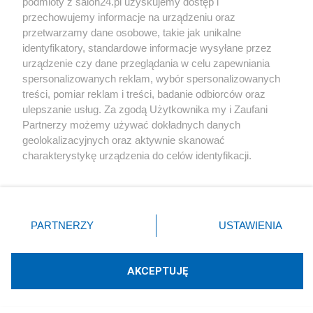
podmioty z salon24.pl uzyskujemy dostęp i
przechowujemy informacje na urządzeniu oraz
Teatr cieni na polsko-ukraińskiej scenie. Kto
przetwarzamy dane osobowe, takie jak unikalne
naprawdę reżyseruje nasz wspólny gniew?
identyfikatory, standardowe informacje wysyłane przez
urządzenie czy dane przeglądania w celu zapewniania
spersonalizowanych reklam, wybór spersonalizowanych
treści, pomiar reklam i treści, badanie odbiorców oraz
ulepszanie usług. Za zgodą Użytkownika my i Zaufani
Polityka
Partnerzy możemy używać dokładnych danych
geolokalizacyjnych oraz aktywnie skanować
Emerytura obywatelska: Rewolucja godności czy
charakterystykę urządzenia do celów identyfikacji.
pułapka solidarności?
Ponieważ cenimy Twoją prywatność, prosimy o zgodę na
korzystanie z tych technologii poprzez kliknięcie
„Akceptuję”. Zgoda jest dobrowolna i zawsze możesz ją
Tematy Gandalf Iławecki
zmienić/wycofać klikając przycisk ustawień prywatności
PARTNERZY
USTAWIENIA
znajdujący się w lewym dolnym rogu strony
. Niektóre
KLIMAT
PIS
ZWIERZĘTA
rodzaje przetwarzania danych nie wymagają zgody
użytkownika, ale masz prawo sprzeciwić się takiemu
AKCEPTUJĘ
przetwarzaniu. Preferencje będą miały zastosowania tylko
na tej witrynie.
Polityka