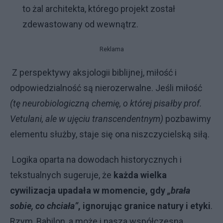
to żal architekta, którego projekt został
zdewastowany od wewnątrz.
Reklama
Z perspektywy aksjologii biblijnej, miłość i
odpowiedzialność są nierozerwalne. Jeśli miłość
(tę neurobiologiczną chemię, o której pisałby prof.
Vetulani, ale w ujęciu transcendentnym)
pozbawimy
elementu służby, staje się ona niszczycielską siłą.
Logika oparta na dowodach historycznych i
tekstualnych sugeruje, że
każda wielka
cywilizacja upadała w momencie, gdy
„brała
sobie, co chciała”
, ignorując granice natury i etyki
.
Rzym
,
Babilon
, a może i nasza współczesna