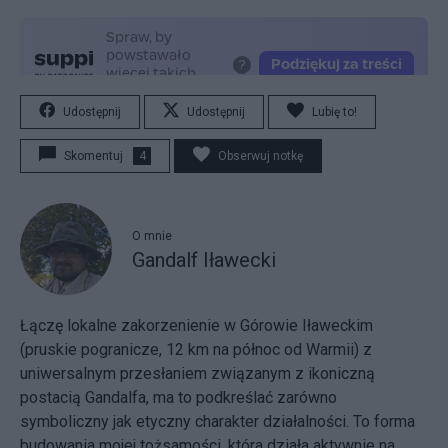
Udostępnij
Udostępnij
Lubię to!
Skomentuj
4
Obserwuj notkę
O mnie
Gandalf Iławecki
Łączę lokalne zakorzenienie w Górowie Iławeckim
(pruskie pogranicze, 12 km na północ od Warmii) z
uniwersalnym przesłaniem związanym z ikoniczną
postacią Gandalfa, ma to podkreślać zarówno
symboliczny jak etyczny charakter działalności. To forma
budowania mojej tożsamości, która działa aktywnie na