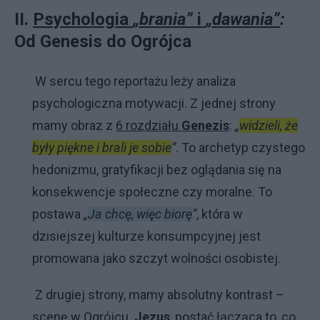
II.
Psychologia
„brania”
i
„dawania”
:
Od Genesis do Ogrójca
W sercu tego reportażu leży analiza
psychologiczna motywacji. Z jednej strony
mamy obraz z
6 rozdziału
Genezis
:
„
widzieli, że
były piękne i brali je sobie
”
. To archetyp czystego
hedonizmu, gratyfikacji bez oglądania się na
konsekwencje społeczne czy moralne. To
postawa
„
Ja chcę, więc biorę
”
, która w
dzisiejszej kulturze konsumpcyjnej jest
promowana jako szczyt wolności osobistej.
Z drugiej strony, mamy absolutny kontrast –
scenę w
Ogrójcu
.
Jezus
, postać łącząca to, co