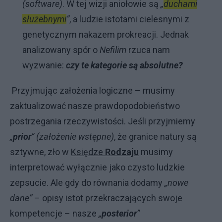
(software)
. W tej wizji aniołowie są
„
duchami
służebnymi
”
, a ludzie istotami cielesnymi z
genetycznym nakazem prokreacji. Jednak
analizowany spór o
Nefilim
rzuca nam
wyzwanie:
czy te kategorie są absolutne?
Przyjmując założenia logiczne – musimy
zaktualizować nasze prawdopodobieństwo
postrzegania rzeczywistości. Jeśli przyjmiemy
„
prior
” (założenie wstępne)
, że granice natury są
sztywne, zło w
Księdze
Rodzaju
musimy
interpretować wyłącznie jako czysto ludzkie
zepsucie. Ale gdy do równania dodamy
„nowe
dane”
– opisy istot przekraczających swoje
kompetencje – nasze
„
posterior
”