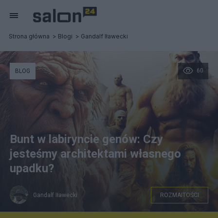
Strona główna
Blogi
Gandalf Iławecki
60
BLOG
Bunt w labiryncie genów: Czy
jesteśmy architektami własnego
upadku?
Gandalf Iławecki
ROZMAITOŚCI
bibliatodo.com