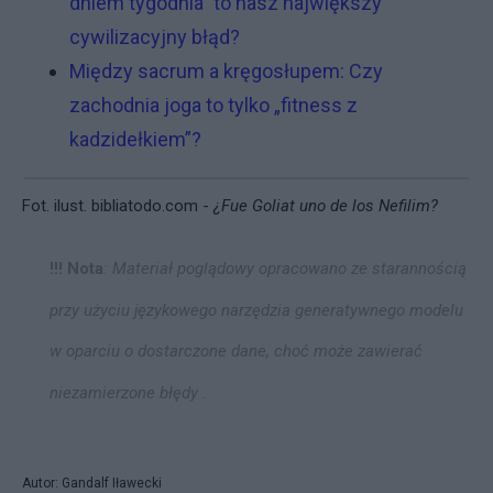
dniem tygodnia” to nasz największy
cywilizacyjny błąd?
Między sacrum a kręgosłupem: Czy
zachodnia joga to tylko „fitness z
kadzidełkiem”?
Fot. ilust.
bibliatodo.com -
¿Fue Goliat uno de los Nefilim?
!!! Nota
: Materiał poglądowy opracowano ze starannością
przy użyciu językowego narzędzia generatywnego modelu
w oparciu o dostarczone dane, choć może zawierać
niezamierzone błędy .
Autor: Gandalf Iławecki