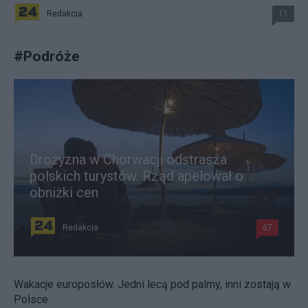
Redakcja
11
#
Podróże
Drożyzna w Chorwacji odstrasza
polskich turystów. Rząd apelował o
obniżki cen
Redakcja
67
Wakacje europosłów. Jedni lecą pod palmy, inni zostają w
Polsce