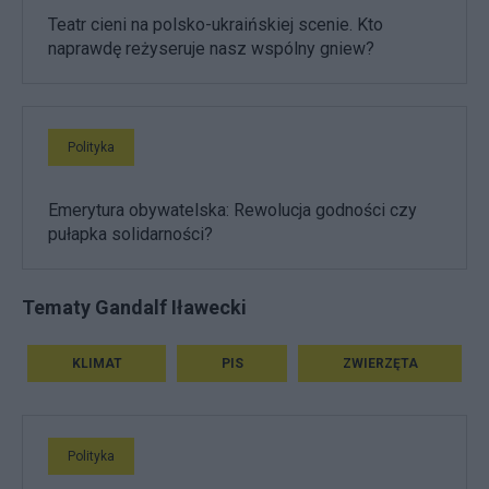
Teatr cieni na polsko-ukraińskiej scenie. Kto
naprawdę reżyseruje nasz wspólny gniew?
Polityka
Emerytura obywatelska: Rewolucja godności czy
pułapka solidarności?
Tematy Gandalf Iławecki
KLIMAT
PIS
ZWIERZĘTA
Polityka