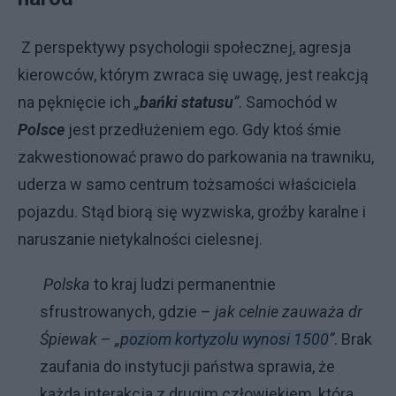
Z perspektywy psychologii społecznej, agresja
kierowców, którym zwraca się uwagę, jest reakcją
na pęknięcie ich
„
bańki statusu
”
. Samochód w
Polsce
jest przedłużeniem ego. Gdy ktoś śmie
zakwestionować prawo do parkowania na trawniku,
uderza w samo centrum tożsamości właściciela
pojazdu. Stąd biorą się wyzwiska, groźby karalne i
naruszanie nietykalności cielesnej.
Polska
to kraj ludzi permanentnie
sfrustrowanych, gdzie –
jak celnie zauważa dr
Śpiewak
–
„
poziom kortyzolu wynosi 1500
”
. Brak
zaufania do instytucji państwa sprawia, że
każda interakcja z drugim człowiekiem, która