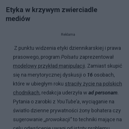
Etyka w krzywym zwierciadle
mediów
Reklama
Z punktu widzenia etyki dziennikarskiej i prawa
prasowego, program
Polsatu
zaprezentował
modelowy przykład manipulacji
. Zamiast skupić
się na merytorycznej dyskusji o
16
osobach,
które w ubiegłym roku
straciły życie na polskich
chodnikach
, redakcja uderzyła w
ad personam
.
Pytania o zarobki z
YouTube’a
, wyciąganie na
światło dzienne prywatności żony bohatera czy
sugerowanie
„prowokacji”
to techniki mające na
celu odwrócenie uwagi od istoty problemu.