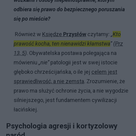
odbiera się prawo do bezpiecznego poruszania
się po mieście?
Również w
Księdze
Przysłów
czytamy:
„
Kto
prawość kocha, ten nienawidzi kłamstwa
” (
Prz
13, 5
)
. Obywatelska postawa polegająca na
mówieniu
„nie”
patologii jest w swej istocie
głęboko chrześcijańska, o ile jej
celem jest
sprawiedliwość, a nie zemsta
. Zrozumienie, że
prawo ma służyć ochronie życia, a nie wygodzie
silniejszego, jest fundamentem cywilizacji
łacińskiej.
Psychologia agresji i kortyzolowy
naród