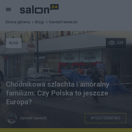
Strona główna
Blogi
Gandalf Iławecki
228
BLOG
Chodnikowa szlachta i amoralny
familizm: Czy Polska to jeszcze
Europa?
Gandalf Iławecki
SPOŁECZEŃSTWO
expressilustrowany.pl