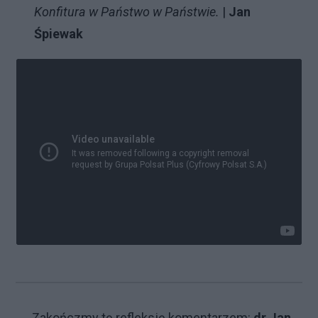
Konfitura w Państwo w Państwie.
|
Jan
Śpiewak
Zakończmy tę refleksję komentarzem:
dr
Jan