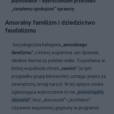
piętnowanie – wykroczeniem przeciwko
„świętemu spokojowi”
sprawcy
.
Amoralny familizm i dziedzictwo
feudalizmu
Socjologiczna kategoria
„
amoralnego
familizmu
”
, o której wspomina
Jan Śpiewak
,
idealnie tłumaczy polskie realia. To postawa, w
której wspólnota chroni
„
swoich
” (w tym
przypadku grupę kierowców)
, uznając prawo za
zewnętrzny, wrogi narzut. W tej optyce osoba
zgłaszająca wykroczenie to nie
„
praworządny
obywatel
”
, lecz
„donosiciel”
i
„konfident”
.
Używanie więziennej grypsery w programie