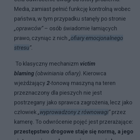
Media, zamiast pełnić funkcję kontrolną wobec
państwa, w tym przypadku stanęły po stronie
„oprawców”
– osób świadomie łamiących
prawo, czyniąc z nich
„
ofiary emocjonalnego
stresu
”
.
To klasyczny mechanizm
victim
blaming
(obwiniania ofiary)
. Kierowca
wjeżdżający
2
-tonową
maszyną na teren
przeznaczony dla pieszych nie jest
postrzegany jako sprawca zagrożenia, lecz jako
człowiek
„
wyprowadzony z równowagi
”
przez
kamerę. To odwrócenie pojęć jest przerażające:
przestępstwo drogowe staje się normą, a jego