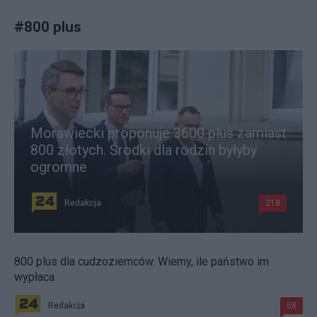
#
800 plus
Morawiecki proponuje 3600 plus zamiast
800 złotych. Środki dla rodzin byłyby
ogromne
Redakcja
218
800 plus dla cudzoziemców. Wiemy, ile państwo im
wypłaca
Redakcja
58