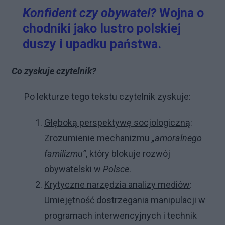
Konfident czy obywatel?
Wojna o
chodniki jako lustro polskiej
duszy i upadku państwa.
Co zyskuje czytelnik?
Po lekturze tego tekstu czytelnik zyskuje:
Głęboką perspektywę socjologiczną
:
Zrozumienie mechanizmu
„amoralnego
familizmu”
, który blokuje rozwój
obywatelski w
Polsce
.
Krytyczne narzędzia analizy mediów
:
Umiejętność dostrzegania manipulacji w
programach interwencyjnych i technik