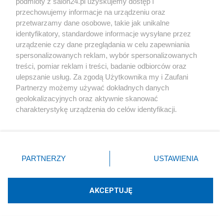
podmioty z salon24.pl uzyskujemy dostęp i
przechowujemy informacje na urządzeniu oraz
ZAŁÓŻ BLOG
przetwarzamy dane osobowe, takie jak unikalne
identyfikatory, standardowe informacje wysyłane przez
urządzenie czy dane przeglądania w celu zapewniania
Polityka
spersonalizowanych reklam, wybór spersonalizowanych
treści, pomiar reklam i treści, badanie odbiorców oraz
ulepszanie usług. Za zgodą Użytkownika my i Zaufani
Gospodarka
Partnerzy możemy używać dokładnych danych
geolokalizacyjnych oraz aktywnie skanować
Rozmaitości
charakterystykę urządzenia do celów identyfikacji.
Ponieważ cenimy Twoją prywatność, prosimy o zgodę na
korzystanie z tych technologii poprzez kliknięcie
Technologie
„Akceptuję”. Zgoda jest dobrowolna i zawsze możesz ją
zmienić/wycofać klikając przycisk ustawień prywatności
PARTNERZY
USTAWIENIA
Sport
znajdujący się w lewym dolnym rogu strony
. Niektóre
rodzaje przetwarzania danych nie wymagają zgody
Społeczeństwo
użytkownika, ale masz prawo sprzeciwić się takiemu
AKCEPTUJĘ
przetwarzaniu. Preferencje będą miały zastosowania tylko
na tej witrynie.
Kultura