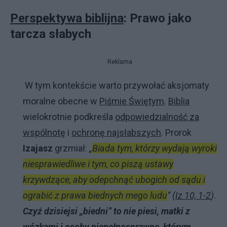
Perspektywa biblijna
: Prawo jako
tarcza słabych
Reklama
W tym kontekście warto przywołać aksjomaty
moralne obecne w
Piśmie Świętym
.
Biblia
wielokrotnie podkreśla
odpowiedzialność za
wspólnotę
i
ochronę najsłabszych
. Prorok
Izajasz
grzmiał:
„
Biada tym, którzy wydają wyroki
niesprawiedliwe i tym, co piszą ustawy
krzywdzące, aby odepchnąć ubogich od sądu i
ograbić z prawa biednych mego ludu
” (
Iz 10, 1-2
)
.
Czyż dzisiejsi „biedni” to nie piesi, matki z
wózkami i osoby niepełnosprawne, którym