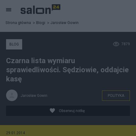
Strona główna
Blogi
Jarosław Gowin
7879
BLOG
Czarna lista wymiaru
sprawiedliwości. Sędziowie, oddajcie
kasę
Jarosław Gowin
POLITYKA
Obserwuj notkę
29.01.2014