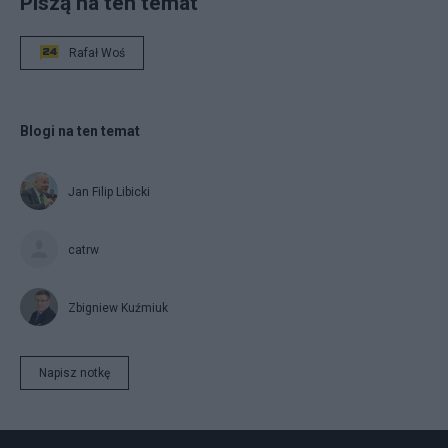
Piszą na ten temat
Rafał Woś
Blogi na ten temat
Jan Filip Libicki
catrw
Zbigniew Kuźmiuk
Napisz notkę