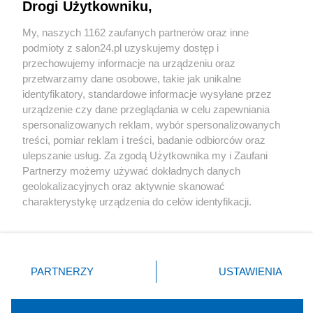
Drogi Użytkowniku,
Sport
My, naszych 1162 zaufanych partnerów oraz inne
podmioty z salon24.pl uzyskujemy dostęp i
Społeczeństwo
przechowujemy informacje na urządzeniu oraz
przetwarzamy dane osobowe, takie jak unikalne
Kultura
identyfikatory, standardowe informacje wysyłane przez
urządzenie czy dane przeglądania w celu zapewniania
spersonalizowanych reklam, wybór spersonalizowanych
treści, pomiar reklam i treści, badanie odbiorców oraz
ulepszanie usług. Za zgodą Użytkownika my i Zaufani
X
Facebook
Instagram
Youtube
Partnerzy możemy używać dokładnych danych
geolokalizacyjnych oraz aktywnie skanować
charakterystykę urządzenia do celów identyfikacji.
Web Content Media sp. z o. o. © 2022
Ponieważ cenimy Twoją prywatność, prosimy o zgodę na
korzystanie z tych technologii poprzez kliknięcie
„Akceptuję”. Zgoda jest dobrowolna i zawsze możesz ją
Pomoc
O nas
Praca
Reklama
Kontakt
zmienić/wycofać klikając przycisk ustawień prywatności
PARTNERZY
USTAWIENIA
znajdujący się w lewym dolnym rogu strony
. Niektóre
rodzaje przetwarzania danych nie wymagają zgody
użytkownika, ale masz prawo sprzeciwić się takiemu