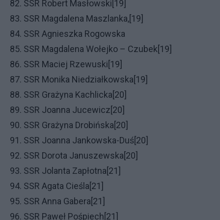
82. SSR Robert Masłowski[19]
83. SSR Magdalena Maszlanka,[19]
84. SSR Agnieszka Rogowska
85. SSR Magdalena Wołejko – Czubek[19]
86. SSR Maciej Rzewuski[19]
87. SSR Monika Niedziałkowska[19]
88. SSR Grażyna Kachlicka[20]
89. SSR Joanna Jucewicz[20]
90. SSR Grażyna Drobińska[20]
91. SSR Joanna Jankowska-Duś[20]
92. SSR Dorota Januszewska[20]
93. SSR Jolanta Zapłotna[21]
94. SSR Agata Cieśla[21]
95. SSR Anna Gabera[21]
96. SSR Paweł Pośpiech[21]