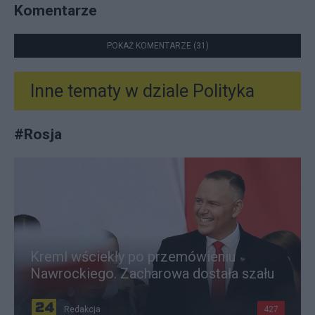
Komentarze
POKAŻ KOMENTARZE (31)
Inne tematy w dziale
Polityka
#
Rosja
Kreml wściekły po przemówieniu
Nawrockiego. Zacharowa dostała szału
Redakcja
427