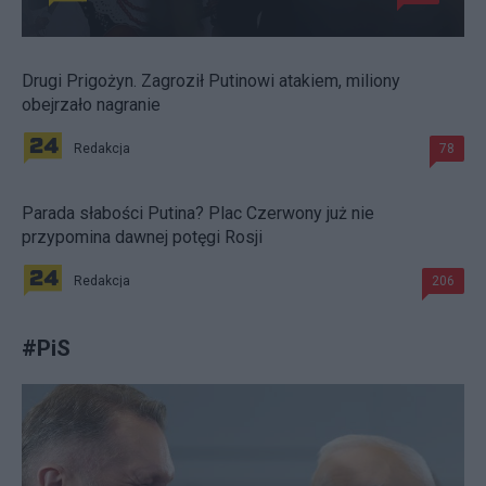
Drugi Prigożyn. Zagroził Putinowi atakiem, miliony
obejrzało nagranie
Redakcja
78
Parada słabości Putina? Plac Czerwony już nie
przypomina dawnej potęgi Rosji
Redakcja
206
#
PiS