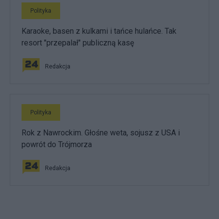
Polityka
Karaoke, basen z kulkami i tańce hulańce. Tak
resort "przepalał" publiczną kasę
Redakcja
Polityka
Rok z Nawrockim. Głośne weta, sojusz z USA i
powrót do Trójmorza
Redakcja