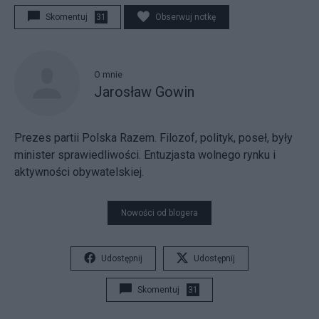
Skomentuj
31
Obserwuj notkę
O mnie
Jarosław Gowin
Prezes partii Polska Razem. Filozof, polityk, poseł, były
minister sprawiedliwości. Entuzjasta wolnego rynku i
aktywności obywatelskiej.
Nowości od blogera
Udostępnij
Udostępnij
Skomentuj
31