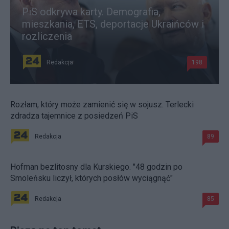
PiS odkrywa karty. Demografia,
mieszkania, ETS, deportacje Ukraińców i
rozliczenia
Redakcja
198
Rozłam, który może zamienić się w sojusz. Terlecki
zdradza tajemnice z posiedzeń PiS
Redakcja
89
Hofman bezlitosny dla Kurskiego. "48 godzin po
Smoleńsku liczył, których posłów wyciągnąć"
Redakcja
85