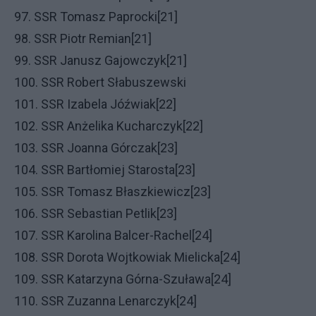
97. SSR Tomasz Paprocki[21]
98. SSR Piotr Remian[21]
99. SSR Janusz Gajowczyk[21]
100. SSR Robert Słabuszewski
101. SSR Izabela Jóźwiak[22]
102. SSR Anżelika Kucharczyk[22]
103. SSR Joanna Górczak[23]
104. SSR Bartłomiej Starosta[23]
105. SSR Tomasz Błaszkiewicz[23]
106. SSR Sebastian Petlik[23]
107. SSR Karolina Balcer-Rachel[24]
108. SSR Dorota Wojtkowiak Mielicka[24]
109. SSR Katarzyna Górna-Szuława[24]
110. SSR Zuzanna Lenarczyk[24]