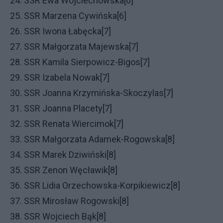
24. SSR Ewa Wojciechowska[6]
25. SSR Marzena Cywińska[6]
26. SSR Iwona Łabęcka[7]
27. SSR Małgorzata Majewska[7]
28. SSR Kamila Sierpowicz-Bigos[7]
29. SSR Izabela Nowak[7]
30. SSR Joanna Krzymińska-Skoczylas[7]
31. SSR Joanna Placety[7]
32. SSR Renata Wiercimok[7]
33. SSR Małgorzata Adamek-Rogowska[8]
34. SSR Marek Dziwiński[8]
35. SSR Zenon Węcławik[8]
36. SSR Lidia Orzechowska-Korpikiewicz[8]
37. SSR Mirosław Rogowski[8]
38. SSR Wojciech Bąk[8]