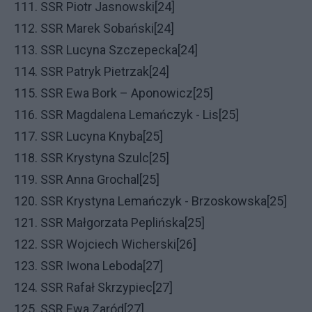
111. SSR Piotr Jasnowski[24]
112. SSR Marek Sobański[24]
113. SSR Lucyna Szczepecka[24]
114. SSR Patryk Pietrzak[24]
115. SSR Ewa Bork – Aponowicz[25]
116. SSR Magdalena Lemańczyk - Lis[25]
117. SSR Lucyna Knyba[25]
118. SSR Krystyna Szulc[25]
119. SSR Anna Grochal[25]
120. SSR Krystyna Lemańczyk - Brzoskowska[25]
121. SSR Małgorzata Peplińska[25]
122. SSR Wojciech Wicherski[26]
123. SSR Iwona Leboda[27]
124. SSR Rafał Skrzypiec[27]
125. SSR Ewa Zaród[27]