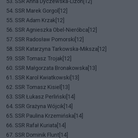
53. SSR Anna Dyczewska-Lizon[12]
54. SSR Marek Gorgol[12]
55. SSR Adam Krzak[12]
56. SSR Agnieszka Obel-Nieróbca[12]
57. SSR Radosław Pomorski[12]
58. SSR Katarzyna Tarkowska-Miksza[12]
59. SSR Tomasz Trojak[12]
60. SSR Małgorzata Bronakowska[13]
61. SSR Karol Kwiatkowski[13]
62. SSR Tomasz Kisiel[13]
63. SSR Łukasz Perliński[14]
64. SSR Grażyna Wójcik[14]
65. SSR Paulina Krzemińska[14]
66. SSR Rafał Kuriata[14]
67. SSR Dominik Flunt[14]