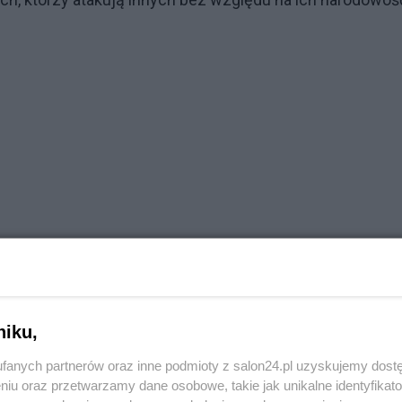
niku,
fanych partnerów oraz inne podmioty z salon24.pl uzyskujemy dost
niu oraz przetwarzamy dane osobowe, takie jak unikalne identyfikat