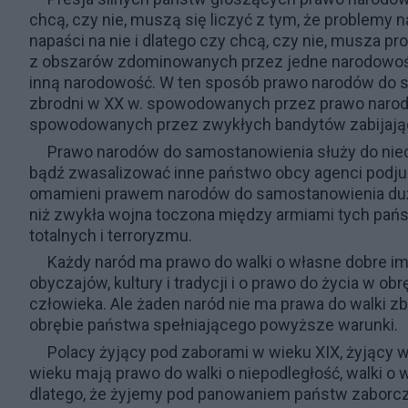
chcą, czy nie, muszą się liczyć z tym, że proble
napaści na nie i dlatego czy chcą, czy nie, musza p
z obszarów zdominowanych przez jedne narodowoś
inną narodowość. W ten sposób prawo narodów do sa
zbrodni w XX w. spowodowanych przez prawo narodó
spowodowanych przez zwykłych bandytów zabijając
Prawo narodów do samostanowienia służy do niecz
bądź zwasalizować inne państwo obcy agenci podju
omamieni prawem narodów do samostanowienia dużo 
niż zwykła wojna toczona między armiami tych pań
totalnych i terroryzmu.
Każdy naród ma prawo do walki o własne dobre im
obyczajów, kultury i tradycji i o prawo do życia w 
człowieka. Ale żaden naród nie ma prawa do walki z
obrębie państwa spełniającego powyższe warunki.
Polacy żyjący pod zaborami w wieku XIX, żyjący 
wieku mają prawo do walki o niepodległość, walki o 
dlatego, że żyjemy pod panowaniem państw zaborcz