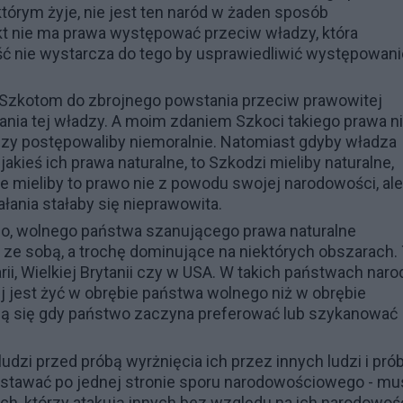
tórym żyje, nie jest ten naród w żaden sposób
ikt nie ma prawa występować przeciw władzy, która
ć nie wystarcza do tego by usprawiedliwić występowani
Szkotom do zbrojnego powstania przeciw prawowitej
ania tej władzy. A moim zdaniem Szkoci takiego prawa n
dzy postępowaliby niemoralnie. Natomiast gdyby władza
akieś ich prawa naturalne, to Szkodzi mieliby naturalne,
le mieliby to prawo nie z powodu swojej narodowości, ale
łania stałaby się nieprawowita.
o, wolnego państwa szanującego prawa naturalne
ze sobą, a trochę dominujące na niektórych obszarach.
ii, Wielkiej Brytanii czy w USA. W takich państwach narod
ej jest żyć w obrębie państwa wolnego niż w obrębie
ą się gdy państwo zaczyna preferować lub szykanować
udzi przed próbą wyrżnięcia ich przez innych ludzi i pró
o stawać po jednej stronie sporu narodowościowego - mu
ch, którzy atakują innych bez względu na ich narodowoś