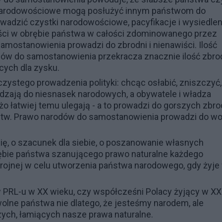
my narodowościowe mogą posłużyć innym państwom do
rowadzić czystki narodowościowe, pacyfikacje i wysiedlen
ci w obrębie państwa w całości zdominowanego przez
mostanowienia prowadzi do zbrodni i nienawiści. Ilość
w do samostanowienia przekracza znacznie ilość zbro
ych dla zysku.
ystego prowadzenia polityki: chcąc osłabić, zniszczyć,
dzają do niesnasek narodowych, a obywatele i władza
łatwiej temu ulegają - a to prowadzi do gorszych zbro
stw. Prawo narodów do samostanowienia prowadzi do w
ię, o szacunek dla siebie, o poszanowanie własnych
obrębie państwa szanującego prawo naturalne każdego
brojnej w celu utworzenia państwa narodowego, gdy żyje
w PRL-u w XX wieku, czy współcześni Polacy żyjący w XX
wolne państwa nie dlatego, że jesteśmy narodem, ale
ych, łamiących nasze prawa naturalne.