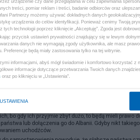
przez urządzenie czy dane przeglądania w celu zapewniania sperson
ych treści, pomiar reklam i treści, badanie odbiorców oraz ulepszan
fani Partnerzy możemy używać dokładnych danych geolokalizacyjn
tykę urządzenia do celów identyfikacji. Ponieważ cenimy Twoją pry
wowitość poprzez działania sprzeczne z prawem naturaln
z tych technologii poprzez kliknięcie „Akceptuję”. Zgoda jest dobro
jako obszar anarchii, bezpaństwowy i wolno każdemu
ikając przycisk ustawień prywatności znajdujący się w lewym dolny
ub narzucić tam jakieś swoje prawa. I wolno różnym
etwarzania danych nie wymagają zgody użytkownika, ale masz prawo 
jony.
. Preferencje będą miały zastosowania tylko na tej witrynie.
nać do prawa mieszkania w nie swoim mieszkaniu na
szymi informacjami, abyś mógł świadomie i komfortowo korzystać z
ikt nie ma prawa żądania własności czy użytkowania
gółowe informacje dotyczące przetwarzania Twoich danych znajdzi
im mieszka i nie ma się gdzie przeprowadzić. Takie praw
s
oraz po kliknięciu w „Ustawienia”.
ycznie obniża koniunkturę na obrót i budowę mieszkań i n
est związane z mieszkaniami. Ludzie boją się wynajmow
katorami.
USTAWIENIA
awa do suwerenności jeśli mieszka w państwie, w którym
. W czasie wojny między USA a Jugosławią (Serbią)
, bo gdy ich przyjmie zbyt dużo, to będą mieli prawo d
aństwa lub dołączenia go do Albanii. Gdyby nikt takiego
jmowaniem uchodźców.
w do samostanowienia powoduje, że słabsze państwa cz