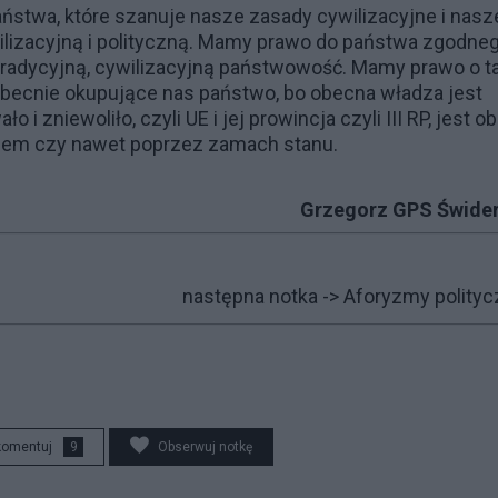
stwa, które szanuje nasze zasady cywilizacyjne i nasz
ilizacyjną i polityczną. Mamy prawo do państwa zgodne
tradycyjną, cywilizacyjną państwowość. Mamy prawo o t
becnie okupujące nas państwo, bo obecna władza jest
 zniewoliło, czyli UE i jej prowincja czyli III RP, jest o
skiem czy nawet poprzez zamach stanu.
Grzegorz GPS Świder
następna notka ->
Aforyzmy polityc
komentuj
9
Obserwuj notkę