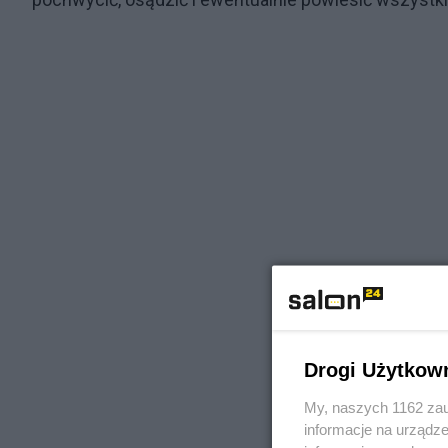
Drogi Użytkow
My, naszych 1162 zau
informacje na urządze