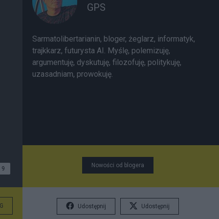
GPS
Sarmatolibertarianin, bloger, żeglarz, informatyk,
trajkkarz, futurysta AI. Myślę, polemizuję,
argumentuję, dyskutuję, filozofuję, politykuję,
uzasadniam, prowokuję.
Nowości od blogera
9
G
Udostępnij
Udostępnij