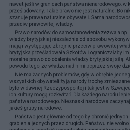
nawet jeśli w granicach państwa nienarodowego, w k
prześladowany. Takie prawo nie jest naturalne. Bo n
szanuje prawa naturalne obywateli. Sama narodowoś
przeciw prawowitej władzy.
Prawo narodów do samostanowienia zezwala np. 
władzy brytyjskiej niezależnie od sposobu wykonyw
mają i występując zbrojnie przeciw prawowitej wła
brytyjska prześladowała Szkotów i ograniczałaby im j
moralne prawo do obalenia władzy brytyjskiej siłą. A
powodu tego, że władza nad nimi poprzez swoje dzia
Nie ma żadnych problemów, gdy w obrębie jedneg
wszystkich obywateli żyją narody trochę zmieszane 
było w dawnej Rzeczypospolitej i tak jest w Szwajcar
ich kultury mogą rozkwitać. Dla każdego narodu lepi
państwa narodowego. Niesnaski narodowe zaczynaj
jakieś grupy narodowe.
Państwo jest głównie od tego by chronić jednych l
grabienia jednych przez drugich. Państwu nie woln
pochwycić, osądzić i ewentualnie powiesić wszystki