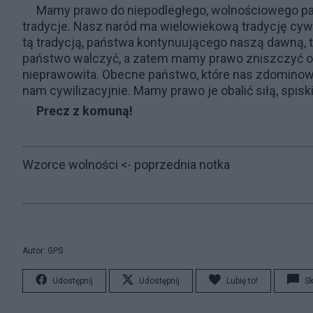
Mamy prawo do niepodległego, wolnościowego pań
tradycje. Nasz naród ma wielowiekową tradycję cyw
tą tradycją, państwa kontynuującego naszą dawną, 
państwo walczyć, a zatem mamy prawo zniszczyć o
nieprawowita. Obecne państwo, które nas zdominowało i
nam cywilizacyjnie. Mamy prawo je obalić siłą, spi
Precz z komuną!
Wzorce wolności
<- poprzednia notka
Autor: GPS
Udostępnij
Udostępnij
Lubię to!
S