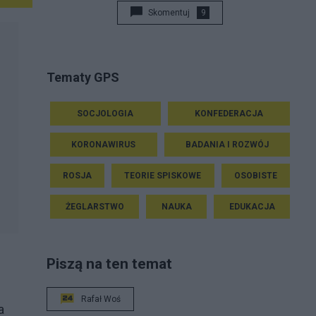
Skomentuj
9
Tematy GPS
SOCJOLOGIA
KONFEDERACJA
KORONAWIRUS
BADANIA I ROZWÓJ
ROSJA
TEORIE SPISKOWE
OSOBISTE
ŻEGLARSTWO
NAUKA
EDUKACJA
Piszą na ten temat
Rafał Woś
a