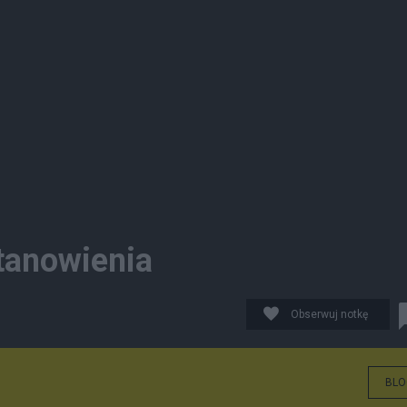
tanowienia
Obserwuj notkę
BLO