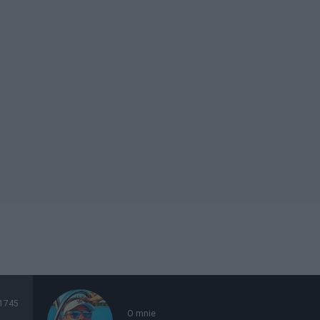
1745
O mnie