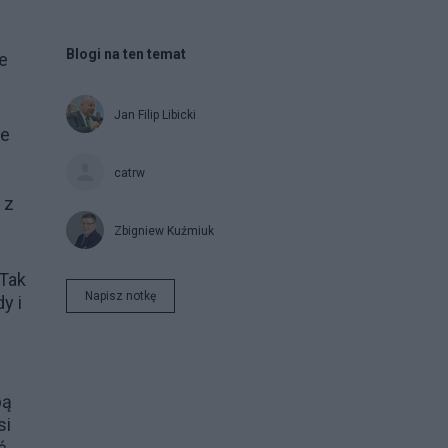
Blogi na ten temat
e
Jan Filip Libicki
ie
catrw
 z
Zbigniew Kuźmiuk
 Tak
Napisz notkę
y i
bą
si
ć.