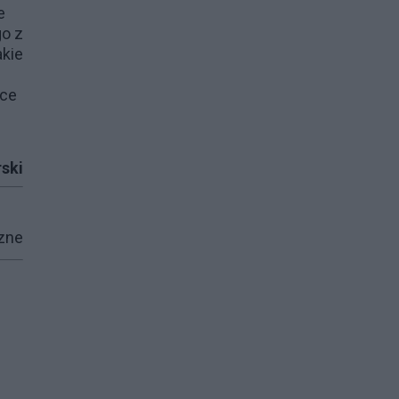
e
go z
akie
bce
ski
zne