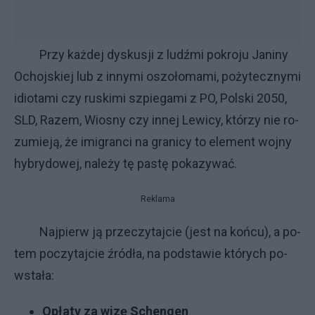
Przy każ­dej dys­ku­sji z ludź­mi po­kro­ju Ja­ni­ny
Ochoj­skiej lub z in­ny­mi oszo­ło­ma­mi, po­ży­tecz­ny­mi
idio­ta­mi czy ru­ski­mi szpie­ga­mi z PO, Pol­ski 2050,
SLD, Razem, Wiosny czy in­nej Le­wi­cy, któ­rzy nie ro­
zu­mie­ją, że imi­gran­ci na gra­ni­cy to ele­ment woj­ny
hy­bry­do­wej, na­le­ży tę pa­stę po­ka­zy­wać.
Reklama
Naj­pierw ją przeczytajcie (jest na końcu), a po­
tem po­czy­taj­cie źró­dła, na pod­sta­wie któ­ry­ch po­
wsta­ła:
Opła­ty za wi­zę Schen­gen