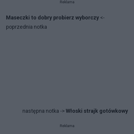
Reklama
Maseczki to dobry probierz wyborczy
<-
poprzednia notka
na­stęp­na not­ka ->
Włoski strajk gotówkowy
Reklama