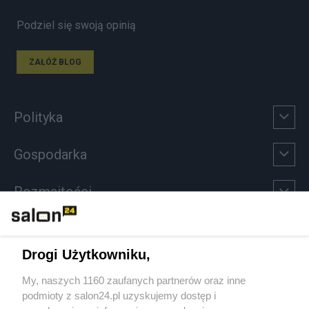
Podziel się swoją opinią
ZAŁÓŻ BLOG
Polityka
Gospodarka
Rozmaitości
Technologie
Drogi Użytkowniku,
Sport
My, naszych 1160 zaufanych partnerów oraz inne
podmioty z salon24.pl uzyskujemy dostęp i
Społeczeństwo