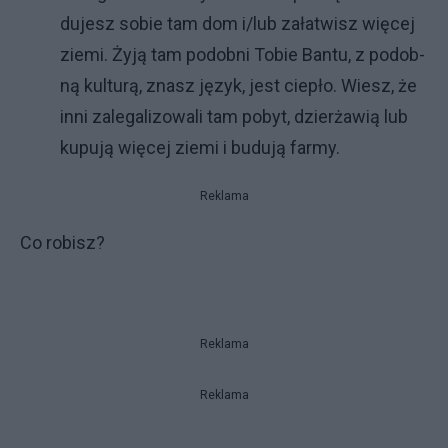
du­je­sz so­bie tam dom i/lub za­ła­twi­sz wię­cej
zie­mi. Ży­ją tam po­dob­ni To­bie Ban­tu, z po­dob­
ną kul­tu­rą, zna­sz ję­zyk, je­st cie­pło. Wie­sz, że
in­ni za­le­ga­li­zo­wa­li tam po­byt, dzier­ża­wią lub
ku­pu­ją wię­cej zie­mi i bu­du­ją far­my.
Reklama
Co ro­bi­sz?
Reklama
Reklama