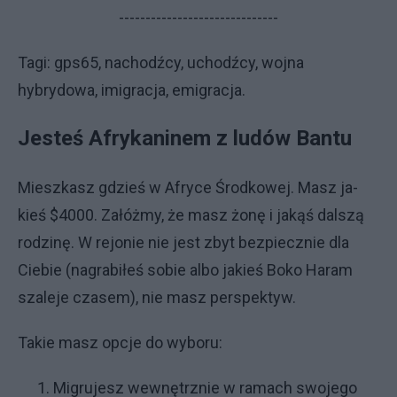
------------------------------
Ta­gi: gps65, nachodźcy, uchodźcy, wojna
hybrydowa, imigracja, emigracja.
Je­steś Afry­ka­ni­nem z lu­dów Ban­tu
Miesz­ka­sz gdzieś w Afry­ce Środ­ko­wej. Ma­sz ja­
kieś $4000. Za­łóż­my, że ma­sz żo­nę i ja­kąś dal­szą
ro­dzi­nę. W re­jo­nie nie je­st zbyt bez­piecz­nie dla
Cie­bie (na­gra­bi­łeś so­bie al­bo ja­kieś Bo­ko Ha­ram
sza­le­je cza­sem), nie ma­sz per­spek­tyw.
Ta­kie ma­sz opcje do wy­bo­ru:
Mi­gru­je­sz we­wnętrz­nie w ra­ma­ch swo­je­go