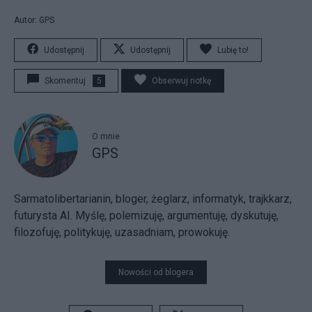
Autor: GPS
Udostępnij
Udostępnij
Lubię to!
Skomentuj
5
Obserwuj notkę
O mnie
GPS
Sarmatolibertarianin, bloger, żeglarz, informatyk, trajkkarz,
futurysta AI. Myślę, polemizuję, argumentuję, dyskutuję,
filozofuję, politykuję, uzasadniam, prowokuję.
Nowości od blogera