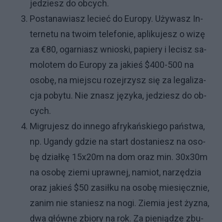
je­dzie­sz do ob­cy­ch.
Po­sta­na­wia­sz le­cieć do Eu­ro­py. Uży­wa­sz In­
ter­ne­tu na two­im te­le­fo­nie, apli­ku­je­sz o wi­zę
za €80, ogar­nia­sz wnio­ski, pa­pie­ry i le­ci­sz sa­
mo­lo­tem do Eu­ro­py za ja­kieś $400-500 na
oso­bę, na miej­scu ro­zej­rzy­sz się za le­ga­li­za­
cja po­by­tu. Nie zna­sz ję­zy­ka, je­dzie­sz do ob­
cy­ch.
Mi­gru­je­sz do in­ne­go afry­kań­skie­go pań­stwa,
np. Ugan­dy gdzie na start do­sta­nie­sz na oso­
bę dział­kę 15x20m na dom oraz min. 30x30m
na oso­bę zie­mi upraw­nej, na­miot, na­rzę­dzia
oraz ja­kieś $50 za­sił­ku na oso­bę mie­sięcz­nie,
za­nim nie sta­nie­sz na no­gi. Zie­mia je­st ży­zna,
dwa głów­ne zbio­ry na rok. Za pie­nią­dze zbu­