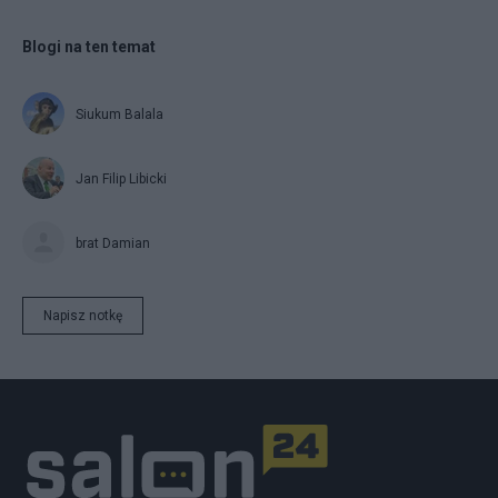
Blogi na ten temat
Siukum Balala
Jan Filip Libicki
brat Damian
Napisz notkę