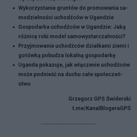
Wy­ko­rzy­sta­nie grun­tów do pro­mo­wa­nia sa­
mo­dziel­no­ści uchodź­ców w Ugan­dzie
Go­spo­dar­ka uchodź­ców w Ugan­dzie: Ja­ką
róż­ni­cę ro­bi mo­del sa­mo­wy­star­czal­no­ści?
Przyj­mo­wa­nie uchodź­ców dział­ka­mi zie­mi i
go­tów­ką po­bu­dza lo­kal­ną go­spo­dar­kę
Ugan­da po­ka­zu­je, jak włą­cze­nie uchodź­ców
mo­że pod­nie­ść na du­chu ca­łe spo­łe­czeń­
stwo
Grzegorz GPS Świderski
t.me/KanalBlogeraGPS
------------------------------