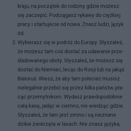
kra­ju, na po­czą­tek do ro­dzi­ny gdzie mo­że­sz
się za­cze­pić. Pod­cią­ga­sz rę­ka­wy do cięż­kiej
pra­cy i star­tu­je­cie od no­wa. Zna­sz lu­dzi, ję­zyk
itd.
Wy­bie­ra­sz się w po­dróż do Eu­ro­py. Sły­sza­łeś,
że mo­że­sz tam coś do­stać za uda­wa­nie prze­
śla­do­wa­ne­go idio­ty. Sły­sza­łeś, że mo­że­sz się
do­stać do Nie­miec, le­cąc do Ro­sji lub na ja­kąś
Bia­ło­ruś. Wie­sz, że aby tam po­le­cieć mu­si­sz
nie­le­gal­nie prze­bić się przez kil­ka pań­stw, pła­
cąc prze­myt­ni­kom. Wy­da­sz praw­do­po­dob­nie
ca­łą ka­sę, ja­dąc w ciem­no, nie wie­dząc gdzie.
Sły­sza­łeś, że tam je­st zim­no i są nie­zna­ne
dzi­kie zwie­rzę­ta w la­sa­ch. Nie zna­sz ję­zy­ka,