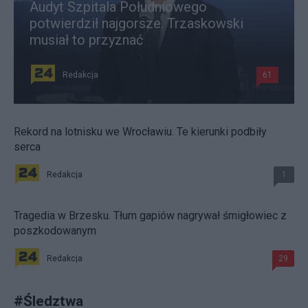
Audyt Szpitala Południowego
potwierdził najgorsze. Trzaskowski
musiał to przyznać
Redakcja
61
Rekord na lotnisku we Wrocławiu. Te kierunki podbiły
serca
Redakcja
1
Tragedia w Brzesku. Tłum gapiów nagrywał śmigłowiec z
poszkodowanym
Redakcja
29
#
Śledztwa