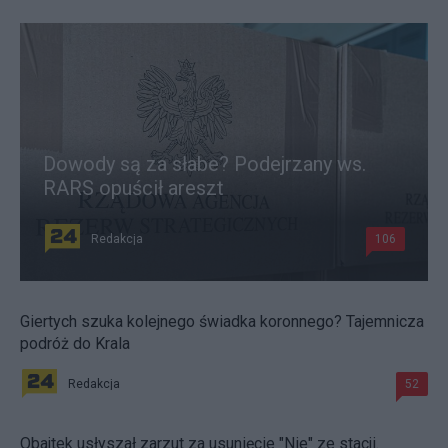
Dowody są za słabe? Podejrzany ws.
RARS opuścił areszt
Redakcja
106
Giertych szuka kolejnego świadka koronnego? Tajemnicza
podróż do Krala
Redakcja
52
Obajtek usłyszał zarzut za usunięcie "Nie" ze stacji.