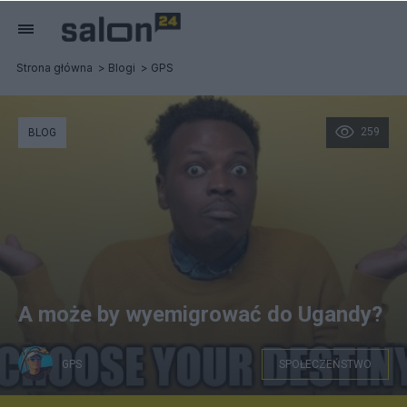
Strona główna
Blogi
GPS
259
BLOG
A może by wyemigrować do Ugandy?
GPS
SPOŁECZEŃSTWO