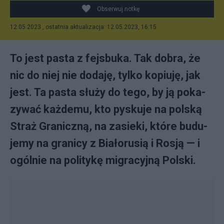
Obserwuj notkę
12.05.2023 , ostatnia aktualizacja: 12.05.2023, 16:15
To je­st pa­sta z fejs­bu­ka. Tak do­bra, że
nic do niej nie do­da­ję, tyl­ko ko­piu­ję, jak
je­st. Ta pa­sta słu­ży do te­go, by ją po­ka­
zy­wać każ­de­mu, kto py­sku­je na pol­ską
Straż Gra­nicz­ną, na za­sie­ki, któ­re bu­du­
je­my na gra­ni­cy z Bia­ło­ru­sią i Rosją — i
ogól­nie na po­li­ty­kę mi­gra­cyj­ną Pol­ski.