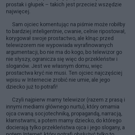
prostak i głupek – takich jest przecież wszędzie
najwięcej.
Sam ojciec komentując na piśmie może robiłby
to bardziej inteligentnie, cwanie, celnie ripostował,
korygował swoje prostactwo, ale klnąc przed
telewizorem nie wypowiada wyrafinowanych
argumentacji, bo nie ma do kogo, bo telewizor go
nie słyszy, ogranicza się więc do przekleństw i
sloganów. Jest we własnym domu, więc
prostactwa kryć nie musi. Ten ojciec najczęściej
wpisu w Internecie zrobić nie umie, ale jego
dziecko już to potrafi!
Czyli najpierw mamy telewizor (razem z prasą i
innymi mediami głównego nurtu), który omamia
ojca cwaną socjotechniką, propagandą, narracją,
kłamstwami, a potem mamy dziecko, do którego
docierają tylko przekleństwa ojca i jego slogany, a
potem Internet, który potrafi obsłużyć tylko to