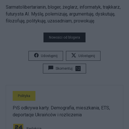
Sarmatolibertarianin, bloger, żeglarz, informatyk, trajkkarz,
futurysta AI. Myślę, polemizuję, argumentuję, dyskutuję,
filozofuję, politykuję, uzasadniam, prowokuję.
Nowości od blogera
Udostępnij
Udostępnij
Skomentuj
12
Polityka
PiS odkrywa karty. Demografia, mieszkania, ETS,
deportacje Ukraińców i rozliczenia
Redakcja