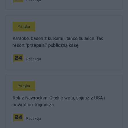
Polityka
Karaoke, basen z kulkami i tańce hulańce. Tak
resort "przepalał" publiczną kasę
Redakcja
Polityka
Rok z Nawrockim. Głośne weta, sojusz z USA i
powrót do Trójmorza
Redakcja