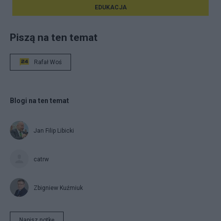
EDUKACJA
Piszą na ten temat
Rafał Woś
Blogi na ten temat
Jan Filip Libicki
catrw
Zbigniew Kuźmiuk
Napisz notkę