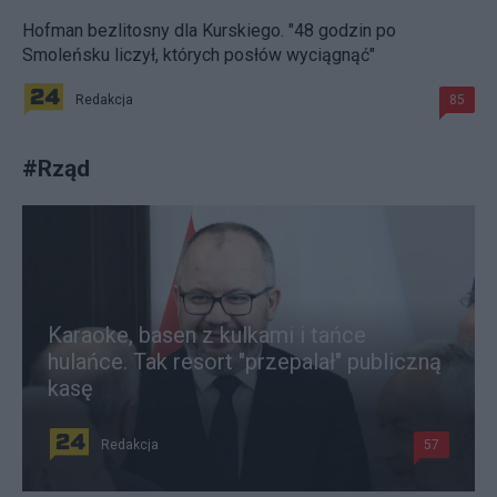
Hofman bezlitosny dla Kurskiego. "48 godzin po
Smoleńsku liczył, których posłów wyciągnąć"
Redakcja
85
#
Rząd
Karaoke, basen z kulkami i tańce
hulańce. Tak resort "przepalał" publiczną
kasę
Redakcja
57