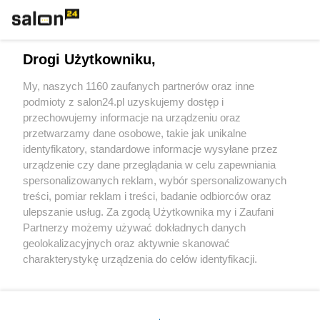
Technologie
Drogi Użytkowniku,
Sport
My, naszych 1160 zaufanych partnerów oraz inne
podmioty z salon24.pl uzyskujemy dostęp i
Społeczeństwo
przechowujemy informacje na urządzeniu oraz
przetwarzamy dane osobowe, takie jak unikalne
Kultura
identyfikatory, standardowe informacje wysyłane przez
urządzenie czy dane przeglądania w celu zapewniania
spersonalizowanych reklam, wybór spersonalizowanych
treści, pomiar reklam i treści, badanie odbiorców oraz
ulepszanie usług. Za zgodą Użytkownika my i Zaufani
X
Facebook
Instagram
Youtube
Partnerzy możemy używać dokładnych danych
geolokalizacyjnych oraz aktywnie skanować
charakterystykę urządzenia do celów identyfikacji.
Web Content Media sp. z o. o. © 2022
Ponieważ cenimy Twoją prywatność, prosimy o zgodę na
korzystanie z tych technologii poprzez kliknięcie
„Akceptuję”. Zgoda jest dobrowolna i zawsze możesz ją
Pomoc
O nas
Praca
Reklama
Kontakt