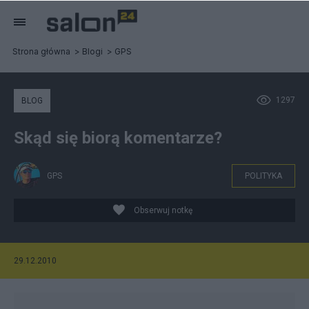
Strona główna
Blogi
GPS
1297
BLOG
Skąd się biorą komentarze?
GPS
POLITYKA
Obserwuj notkę
29.12.2010