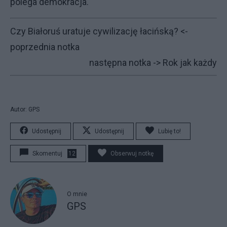
polega demokracja.
Czy Białoruś uratuje cywilizację łacińską?
<-
poprzednia notka
następna notka ->
Rok jak każdy
Autor: GPS
Udostępnij
Udostępnij
Lubię to!
Skomentuj
12
Obserwuj notkę
O mnie
GPS