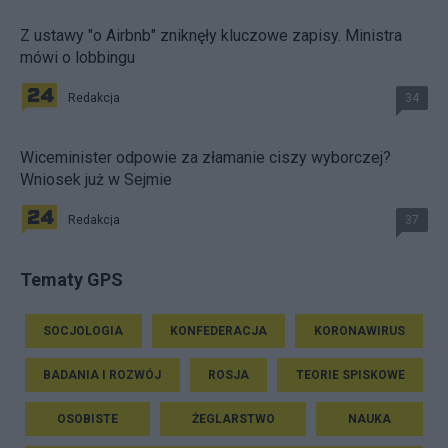
Z ustawy "o Airbnb" zniknęły kluczowe zapisy. Ministra
mówi o lobbingu
Redakcja
34
Wiceminister odpowie za złamanie ciszy wyborczej?
Wniosek już w Sejmie
Redakcja
37
Tematy GPS
SOCJOLOGIA
KONFEDERACJA
KORONAWIRUS
BADANIA I ROZWÓJ
ROSJA
TEORIE SPISKOWE
OSOBISTE
ŻEGLARSTWO
NAUKA